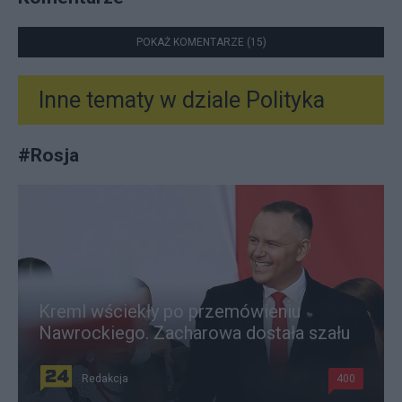
POKAŻ KOMENTARZE (15)
Inne tematy w dziale
Polityka
#
Rosja
Kreml wściekły po przemówieniu
Nawrockiego. Zacharowa dostała szału
Redakcja
400