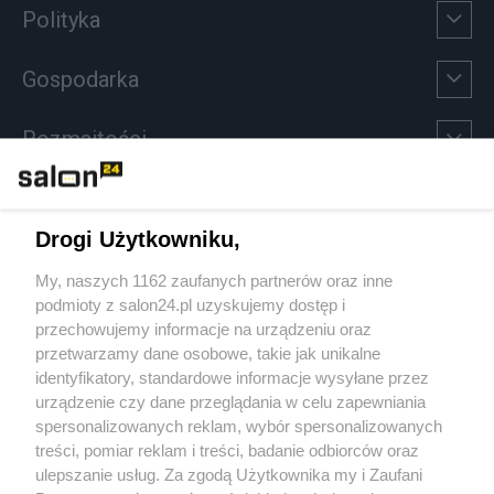
Polityka
Gospodarka
Rozmaitości
Technologie
Drogi Użytkowniku,
Sport
My, naszych 1162 zaufanych partnerów oraz inne
podmioty z salon24.pl uzyskujemy dostęp i
Społeczeństwo
przechowujemy informacje na urządzeniu oraz
przetwarzamy dane osobowe, takie jak unikalne
Kultura
identyfikatory, standardowe informacje wysyłane przez
urządzenie czy dane przeglądania w celu zapewniania
spersonalizowanych reklam, wybór spersonalizowanych
treści, pomiar reklam i treści, badanie odbiorców oraz
ulepszanie usług. Za zgodą Użytkownika my i Zaufani
X
Facebook
Instagram
Youtube