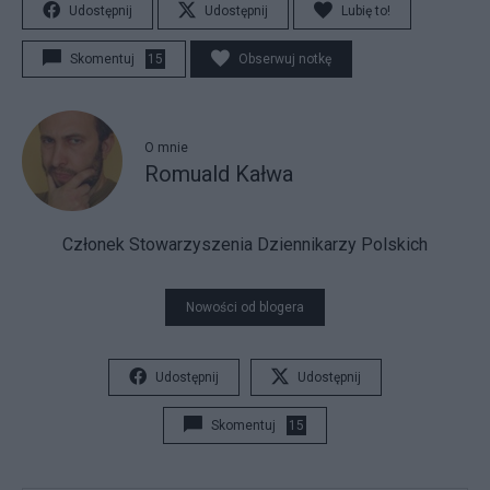
Udostępnij
Udostępnij
Lubię to!
Skomentuj
15
Obserwuj notkę
O mnie
Romuald Kałwa
Członek Stowarzyszenia Dziennikarzy Polskich
Nowości od blogera
Udostępnij
Udostępnij
Skomentuj
15