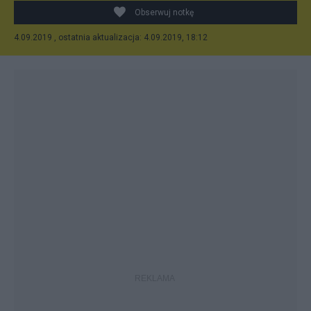
Obserwuj notkę
4.09.2019 , ostatnia aktualizacja: 4.09.2019, 18:12