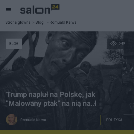
Strona główna
Blogi
Romuald Kałwa
649
BLOG
Trump napluł na Polskę, jak
"Malowany ptak" na nią na..ł
Romuald Kałwa
POLITYKA
Materiały promocyjne filmu "Malowany ptak"