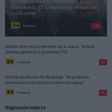
PiS odkrywa karty. Demografia,
mieszkania, ETS, deportacje Ukraińców i
rozliczenia
Redakcja
198
Rozłam, który może zamienić się w sojusz. Terlecki
zdradza tajemnice z posiedzeń PiS
Redakcja
89
Hofman bezlitosny dla Kurskiego. "48 godzin po
Smoleńsku liczył, których posłów wyciągnąć"
Redakcja
85
Najpopularniejsze