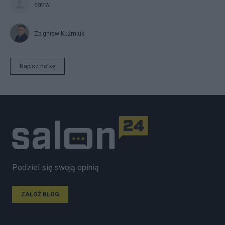
catrw
Zbigniew Kuźmiuk
Napisz notkę
Podziel się swoją opinią
ZAŁÓŻ BLOG