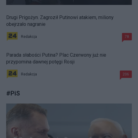
Drugi Prigożyn. Zagroził Putinowi atakiem, miliony
obejrzało nagranie
Redakcja
78
Parada słabości Putina? Plac Czerwony już nie
przypomina dawnej potęgi Rosji
Redakcja
206
#
PiS