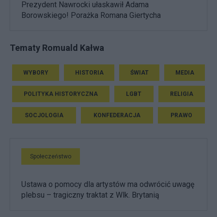
Prezydent Nawrocki ułaskawił Adama
Borowskiego! Porażka Romana Giertycha
Tematy Romuald Kałwa
WYBORY
HISTORIA
ŚWIAT
MEDIA
POLITYKA HISTORYCZNA
LGBT
RELIGIA
SOCJOLOGIA
KONFEDERACJA
PRAWO
Społeczeństwo
Ustawa o pomocy dla artystów ma odwrócić uwagę
plebsu – tragiczny traktat z Wlk. Brytanią