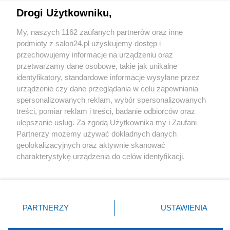
Drogi Użytkowniku,
Sport
My, naszych 1162 zaufanych partnerów oraz inne
podmioty z salon24.pl uzyskujemy dostęp i
Społeczeństwo
przechowujemy informacje na urządzeniu oraz
przetwarzamy dane osobowe, takie jak unikalne
Kultura
identyfikatory, standardowe informacje wysyłane przez
urządzenie czy dane przeglądania w celu zapewniania
spersonalizowanych reklam, wybór spersonalizowanych
treści, pomiar reklam i treści, badanie odbiorców oraz
ulepszanie usług. Za zgodą Użytkownika my i Zaufani
X
Facebook
Instagram
Youtube
Partnerzy możemy używać dokładnych danych
geolokalizacyjnych oraz aktywnie skanować
charakterystykę urządzenia do celów identyfikacji.
Web Content Media sp. z o. o. © 2022
Ponieważ cenimy Twoją prywatność, prosimy o zgodę na
korzystanie z tych technologii poprzez kliknięcie
„Akceptuję”. Zgoda jest dobrowolna i zawsze możesz ją
Pomoc
O nas
Praca
Reklama
Kontakt
zmienić/wycofać klikając przycisk ustawień prywatności
PARTNERZY
USTAWIENIA
znajdujący się w lewym dolnym rogu strony
. Niektóre
rodzaje przetwarzania danych nie wymagają zgody