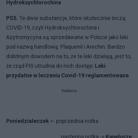
Hydroksychlorochina
PS5.
Te dwie substancje, które skutecznie leczą
COVID-19, czyli Hydroksychlorochina i
Azytromycyna są sprzedawane w Polsce jako leki
pod nazwą handlową: Plaquenil i Arechin. Bardzo
dobitnym dowodem na to, że te leki działają, jest to,
że rząd PiS utrudnia do nich dostęp:
Leki
przydatne w leczeniu Covid-19 reglamentowane
Reklama
Poniedziałeczek
<- poprzednia notka
następna notka ->
Kapelusze