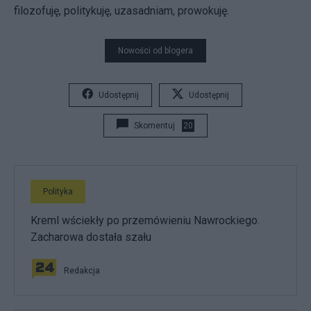
filozofuję, politykuję, uzasadniam, prowokuję.
Nowości od blogera
Udostępnij
Udostępnij
Skomentuj
20
Polityka
Kreml wściekły po przemówieniu Nawrockiego.
Zacharowa dostała szału
Redakcja