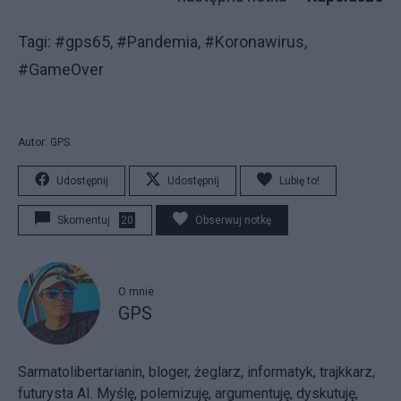
Tagi: #gps65, #Pandemia, #Koronawirus,
#GameOver
Autor: GPS
Udostępnij
Udostępnij
Lubię to!
Skomentuj
20
Obserwuj notkę
O mnie
GPS
Sarmatolibertarianin, bloger, żeglarz, informatyk, trajkkarz,
futurysta AI. Myślę, polemizuję, argumentuję, dyskutuję,