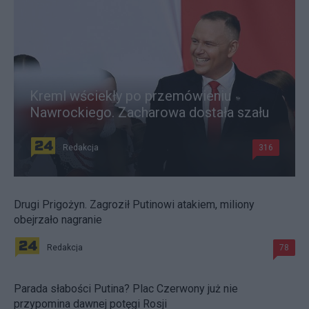
Kreml wściekły po przemówieniu
Nawrockiego. Zacharowa dostała szału
Redakcja
316
Drugi Prigożyn. Zagroził Putinowi atakiem, miliony
obejrzało nagranie
Redakcja
78
Parada słabości Putina? Plac Czerwony już nie
przypomina dawnej potęgi Rosji