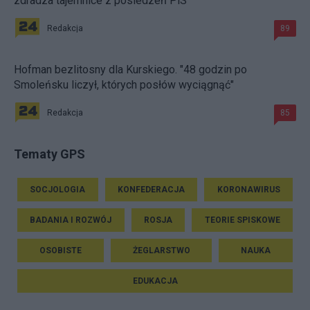
zdradza tajemnice z posiedzeń PiS
Redakcja
89
Hofman bezlitosny dla Kurskiego. "48 godzin po
Smoleńsku liczył, których posłów wyciągnąć"
Redakcja
85
Tematy GPS
SOCJOLOGIA
KONFEDERACJA
KORONAWIRUS
BADANIA I ROZWÓJ
ROSJA
TEORIE SPISKOWE
OSOBISTE
ŻEGLARSTWO
NAUKA
EDUKACJA