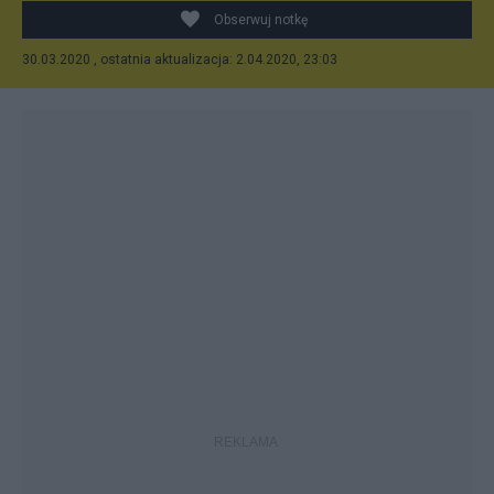
Obserwuj notkę
30.03.2020 , ostatnia aktualizacja: 2.04.2020, 23:03