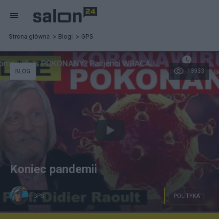
Strona główna
Blogi
GPS
13933
BLOG
Koniec pandemii
GPS
POLITYKA