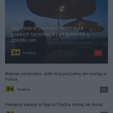
Drożyzna w Chorwacji odstrasza
polskich turystów. Rząd apelował o
obniżki cen
Redakcja
67
Wakacje europosłów. Jedni lecą pod palmy, inni zostają w
Polsce
Redakcja
35
Planujesz wakacje w Egipcie? Będzie łatwiej, ale drożej