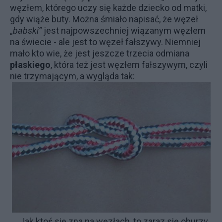
węzłem, którego uczy się każde dziecko od matki,
gdy wiąże buty. Można śmiało napisać, że węzeł
„
babski”
jest najpowszechniej wiązanym węzłem
na świecie - ale jest to węzeł fałszywy. Niemniej
mało kto wie, że jest jeszcze trzecia odmiana
płaskiego
, która też jest węzłem fałszywym, czyli
nie trzymającym, a wygląda tak:
Jak ktoś się zna na węzłach, to zaraz się oburzy,