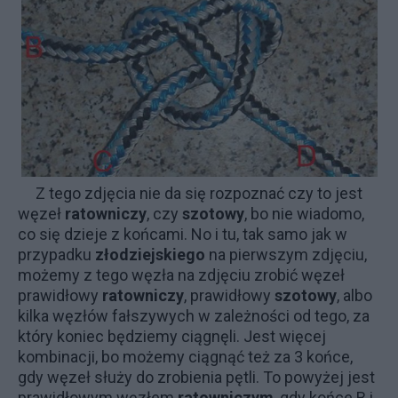
Z tego zdjęcia nie da się rozpoznać czy to jest
węzeł
ratowniczy
, czy
szotowy
, bo nie wiadomo,
co się dzieje z końcami. No i tu, tak samo jak w
przypadku
złodziejskiego
na pierwszym zdjęciu,
możemy z tego węzła na zdjęciu zrobić węzeł
prawidłowy
ratowniczy
, prawidłowy
szotowy
, albo
kilka węzłów fałszywych w zależności od tego, za
który koniec będziemy ciągnęli. Jest więcej
kombinacji, bo możemy ciągnąć też za 3 końce,
gdy węzeł służy do zrobienia pętli. To powyżej jest
prawidłowym węzłem
ratowniczym
, gdy końce B i