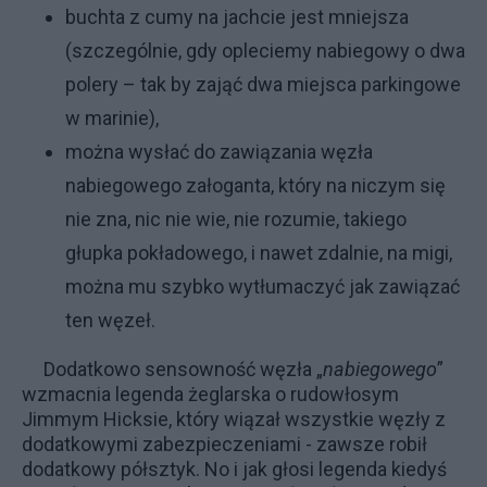
buchta z cumy na jachcie jest mniejsza
(szczególnie, gdy opleciemy nabiegowy o dwa
polery – tak by zająć dwa miejsca parkingowe
w marinie),
można wysłać do zawiązania węzła
nabiegowego załoganta, który na niczym się
nie zna, nic nie wie, nie rozumie, takiego
głupka pokładowego, i nawet zdalnie, na migi,
można mu szybko wytłumaczyć jak zawiązać
ten węzeł.
Dodatkowo sensowność węzła „
nabiegowego
”
wzmacnia legenda żeglarska o rudowłosym
Jimmym Hicksie, który wiązał wszystkie węzły z
dodatkowymi zabezpieczeniami - zawsze robił
dodatkowy półsztyk. No i jak głosi legenda kiedyś