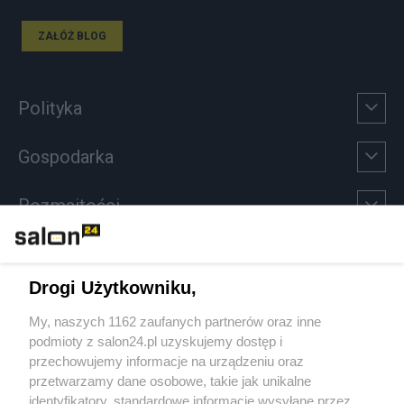
ZAŁÓŻ BLOG
Polityka
Gospodarka
Rozmaitości
Technologie
Drogi Użytkowniku,
Sport
My, naszych 1162 zaufanych partnerów oraz inne
podmioty z salon24.pl uzyskujemy dostęp i
Społeczeństwo
przechowujemy informacje na urządzeniu oraz
przetwarzamy dane osobowe, takie jak unikalne
Kultura
identyfikatory, standardowe informacje wysyłane przez