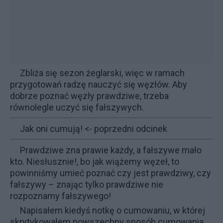
Zbliża się sezon żeglarski, więc w ramach
przygotowań radzę nauczyć się węzłów. Aby
dobrze poznać węzły prawdziwe, trzeba
równolegle uczyć się fałszywych.
Jak oni cumują!
<- poprzedni odcinek
Prawdziwe zna prawie każdy, a fałszywe mało
kto. Niesłusznie!, bo jak wiążemy węzeł, to
powinniśmy umieć poznać czy jest prawdziwy, czy
fałszywy – znając tylko prawdziwe nie
rozpoznamy fałszywego!
Napisałem kiedyś notkę o cumowaniu, w której
skrytykowałem powszechny sposób cumowania