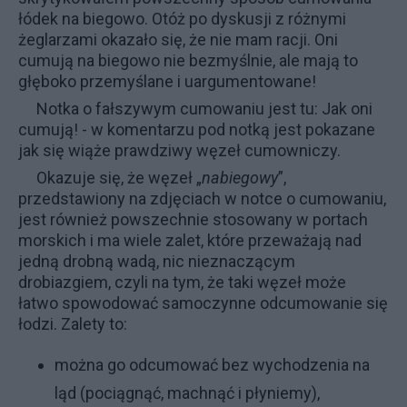
łódek na biegowo. Otóż po dyskusji z różnymi
żeglarzami okazało się, że nie mam racji. Oni
cumują na biegowo nie bezmyślnie, ale mają to
głęboko przemyślane i uargumentowane!
Notka o fałszywym cumowaniu jest tu:
Jak oni
cumują!
- w komentarzu pod notką jest pokazane
jak się wiąże prawdziwy węzeł cumowniczy.
Okazuje się, że węzeł „
nabiegowy
”,
przedstawiony na zdjęciach w notce o cumowaniu,
jest również powszechnie stosowany w portach
morskich i ma wiele zalet, które przeważają nad
jedną drobną wadą, nic nieznaczącym
drobiazgiem, czyli na tym, że taki węzeł może
łatwo spowodować samoczynne odcumowanie się
łodzi. Zalety to:
można go odcumować bez wychodzenia na
ląd (pociągnąć, machnąć i płyniemy),