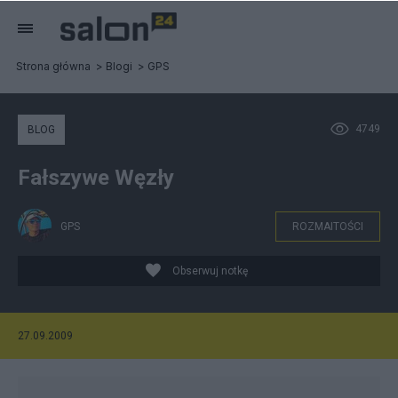
Strona główna
Blogi
GPS
4749
BLOG
Fałszywe Węzły
GPS
ROZMAITOŚCI
Obserwuj notkę
27.09.2009