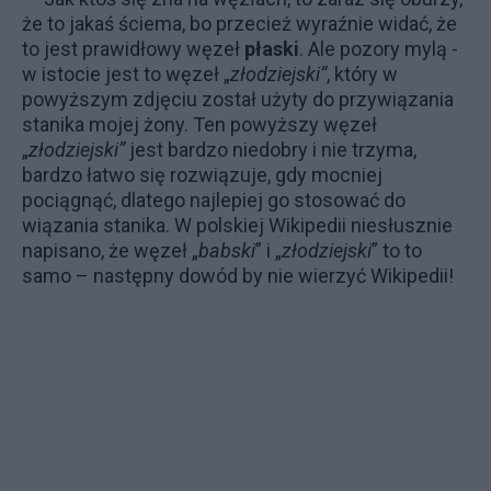
że to jakaś ściema, bo przecież wyraźnie widać, że
to jest prawidłowy węzeł
płaski
. Ale pozory mylą -
w istocie jest to węzeł „
złodziejski”
, który w
powyższym zdjęciu został użyty do przywiązania
stanika mojej żony. Ten powyższy węzeł
„
złodziejski”
jest bardzo niedobry i nie trzyma,
bardzo łatwo się rozwiązuje, gdy mocniej
pociągnąć, dlatego najlepiej go stosować do
wiązania stanika. W polskiej Wikipedii niesłusznie
napisano, że węzeł „
babski
” i „
złodziejski
” to to
samo – następny dowód by nie wierzyć Wikipedii!