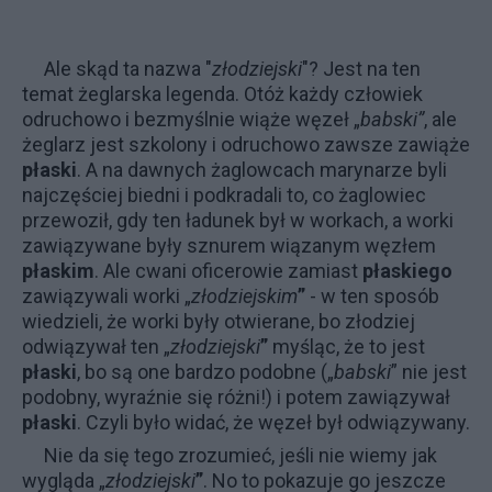
Ale skąd ta nazwa "
złodziejski
"? Jest na ten
temat żeglarska legenda. Otóż każdy człowiek
odruchowo i bezmyślnie wiąże węzeł „
babski”
, ale
żeglarz jest szkolony i odruchowo zawsze zawiąże
płaski
. A na dawnych żaglowcach marynarze byli
najczęściej biedni i podkradali to, co żaglowiec
przewoził, gdy ten ładunek był w workach, a worki
zawiązywane były sznurem wiązanym węzłem
płaskim
. Ale cwani oficerowie zamiast
płaskiego
zawiązywali worki „
złodziejskim
”
- w ten sposób
wiedzieli, że worki były otwierane, bo złodziej
odwiązywał ten „
złodziejski
”
myśląc, że to jest
płaski
, bo są one bardzo podobne („
babski
” nie jest
podobny, wyraźnie się różni!) i potem zawiązywał
płaski
. Czyli było widać, że węzeł był odwiązywany.
Nie da się tego zrozumieć, jeśli nie wiemy jak
wygląda „
złodziejski
”
. No to pokazuje go jeszcze