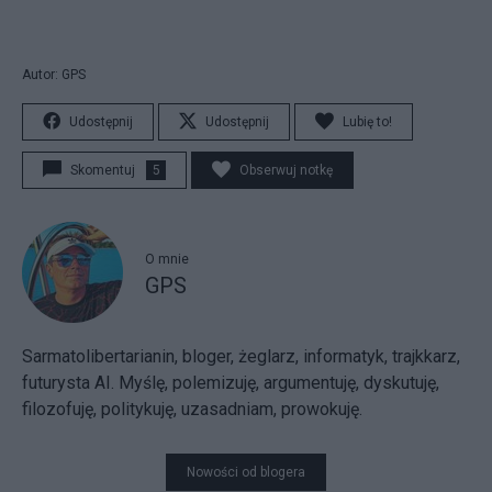
Autor: GPS
Udostępnij
Udostępnij
Lubię to!
Skomentuj
5
Obserwuj notkę
O mnie
GPS
Sarmatolibertarianin, bloger, żeglarz, informatyk, trajkkarz,
futurysta AI. Myślę, polemizuję, argumentuję, dyskutuję,
filozofuję, politykuję, uzasadniam, prowokuję.
Nowości od blogera