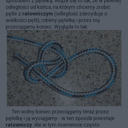
sposobem z pętelką. Wiąże się to tak, że w pewnej
odległości od końca, na którym chcemy zrobić
pętle z
ratowniczym
(odległość zdecyduje o
wielkości pętli), robimy pętelkę i przez nią
przeciągamy koniec. Wygląda to tak:
Ten wolny koniec przeciągamy teraz przez
pętelkę i ją wyciągamy - w ten sposób powstaje
ratowniczy
. Ale w tym momencie często