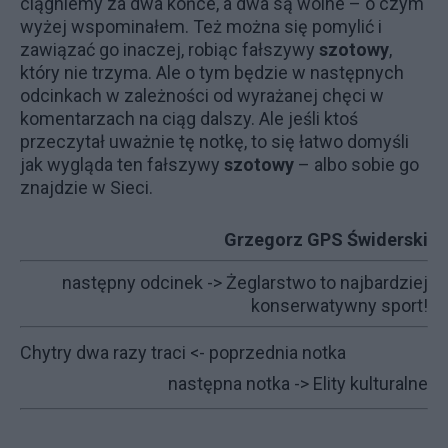
ciągniemy za dwa końce, a dwa są wolne – o czym
wyżej wspominałem. Też można się pomylić i
zawiązać go inaczej, robiąc fałszywy
szotowy
,
który nie trzyma. Ale o tym będzie w następnych
odcinkach w zależności od wyrażanej chęci w
komentarzach na ciąg dalszy. Ale jeśli ktoś
przeczytał uważnie tę notkę, to się łatwo domyśli
jak wygląda ten fałszywy
szotowy
– albo sobie go
znajdzie w Sieci.
Grzegorz GPS Świderski
następny odcinek ->
Żeglarstwo to najbardziej
konserwatywny sport!
Chytry dwa razy traci
<- poprzednia notka
następna notka ->
Elity kulturalne