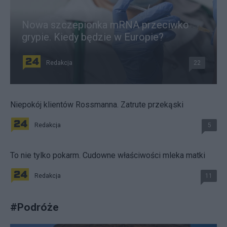
Nowa szczepionka mRNA przeciwko
grypie. Kiedy będzie w Europie?
Redakcja
22
Niepokój klientów Rossmanna. Zatrute przekąski
Redakcja
5
To nie tylko pokarm. Cudowne właściwości mleka matki
Redakcja
11
#
Podróże