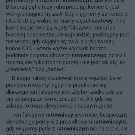
D tworzą pętle (czyli oba pracują), koniec C jest
wolny, a ciągniemy za A. Gdy ciągniemy za końce B
i A, a C i D są wolne, to mamy węzeł
szotowy
. Inne
kombinacje tworzą węzły fałszywe, mniej lub
bardziej bezpieczne, ale najbardziej podstępny jest
ten węzeł, gdy ciągniemy za A, a pętlę tworzą
końce C i D - wtedy węzeł wygląda bardzo
podobnie do prawidłowego
ratowniczego
, działa i
trzyma, ale tylko trochę gorzej - nie jest tak zły jak
„
złodziejski”
czy „
babski”
.
Dlatego należy studiować teorię węzłów, bo w
praktyce możemy nigdy nie przekonać się
dlaczego ten fałszywy jest zły, bo rzadko zdarza
się sytuacja, że to ma znaczenie. Ale gdy się
zdarzy, to może decydować o naszym życiu!
Ten fałszywy
ratowniczy
jest mniej bezpieczny,
ale łatwo go pomylić z prawidłowym
ratowniczym
,
gdy wiążemy pętle z
ratowniczym
nie na sobie, ale