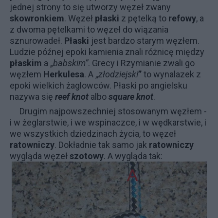
jednej strony to się utworzy węzeł zwany
skowronkiem
. Węzeł
płaski
z pętelką to
refowy
, a
z dwoma pętelkami to węzeł do wiązania
sznurowadeł.
Płaski
jest bardzo starym węzłem.
Ludzie późnej epoki kamienia znali różnicę między
płaskim
a „
babskim”
. Grecy i Rzymianie zwali go
węzłem
Herkulesa
. A „
złodziejski
”
to wynalazek z
epoki wielkich żaglowców. Płaski po angielsku
nazywa się
reef knot
albo
square knot
.
Drugim najpowszechniej stosowanym węzłem -
i w żeglarstwie, i we wspinaczce, i w wędkarstwie, i
we wszystkich dziedzinach życia, to węzeł
ratowniczy
. Dokładnie tak samo jak
ratowniczy
wygląda węzeł
szotowy
. A wygląda tak: