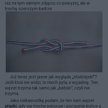
raz na tym samym zdjęciu co powyżej, ale w
trochę szerszym kadrze:
Już teraz jest jasne jak wygląda „
złodziejski
”
?
Jeśli ktoś nie widzi, to niech pyta, a wyjaśnię. Ten
węzeł trzyma tak samo jak „
babski”
, czyli nie
trzyma.
Jako ciekawostkę podam, że ten sam węzeł
płaski
, gdy się trochę poluzuje i pociągnie końce z