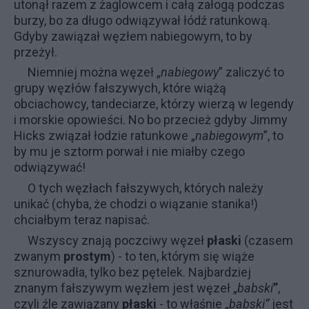
utonął razem z żaglowcem i całą załogą podczas
burzy, bo za długo odwiązywał łódź ratunkową.
Gdyby zawiązał węzłem nabiegowym, to by
przeżył.
Niemniej można węzeł „
nabiegowy
” zaliczyć to
grupy węzłów fałszywych, które wiążą
obciachowcy, tandeciarze, którzy wierzą w legendy
i morskie opowieści. No bo przecież gdyby Jimmy
Hicks związał łodzie ratunkowe „
nabiegowym
”, to
by mu je sztorm porwał i nie miałby czego
odwiązywać!
O tych węzłach fałszywych, których należy
unikać (chyba, że chodzi o wiązanie stanika!)
chciałbym teraz napisać.
Wszyscy znają poczciwy węzeł
płaski
(czasem
zwanym
prostym
) - to ten, którym się wiąże
sznurowadła, tylko bez pętelek. Najbardziej
znanym fałszywym węzłem jest węzeł „
babski
”
,
czyli źle zawiązany
płaski
- to właśnie „
babski”
jest