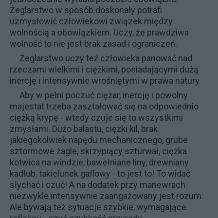
Żeglarstwo w sposób doskonały potrafi
uzmysłowić człowiekowi związek między
wolnością a obowiązkiem. Uczy, że prawdziwa
wolność to nie jest brak zasad i ograniczeń.
Żeglarstwo uczy też człowieka panować nad
rzeczami wielkimi i ciężkimi, posiadającymi dużą
inercję i intensywnie wrośniętymi w prawa natury.
Aby w pełni poczuć ciężar, inercję i powolny
majestat trzeba zaształować się na odpowiednio
ciężką krypę - wtedy czuje się to wszystkimi
zmysłami. Dużo balastu, ciężki kil, brak
jakiegokolwiek napędu mechanicznego, grube
sztormowe żagle, skrzypiący szturwał, ciężka
kotwica na windzie, bawełniane liny, drewniany
kadłub, takielunek gaflowy - to jest to! To widać
słychać i czuć! A na dodatek przy manewrach
niezwykle intensywnie zaangażowany jest rozum.
Ale bywają też sytuacje szybkie, wymagające