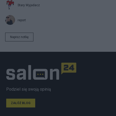
Stary Wyjadacz
report
Napisz notkę
Podziel się swoją opinią
ZAŁÓŻ BLOG