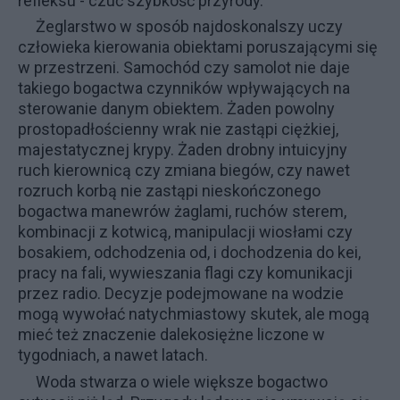
refleksu - czuć szybkość przyrody.
Żeglarstwo w sposób najdoskonalszy uczy
człowieka kierowania obiektami poruszającymi się
w przestrzeni. Samochód czy samolot nie daje
takiego bogactwa czynników wpływających na
sterowanie danym obiektem. Żaden powolny
prostopadłościenny wrak nie zastąpi ciężkiej,
majestatycznej krypy. Żaden drobny intuicyjny
ruch kierownicą czy zmiana biegów, czy nawet
rozruch korbą nie zastąpi nieskończonego
bogactwa manewrów żaglami, ruchów sterem,
kombinacji z kotwicą, manipulacji wiosłami czy
bosakiem, odchodzenia od, i dochodzenia do kei,
pracy na fali, wywieszania flagi czy komunikacji
przez radio. Decyzje podejmowane na wodzie
mogą wywołać natychmiastowy skutek, ale mogą
mieć też znaczenie dalekosiężne liczone w
tygodniach, a nawet latach.
Woda stwarza o wiele większe bogactwo