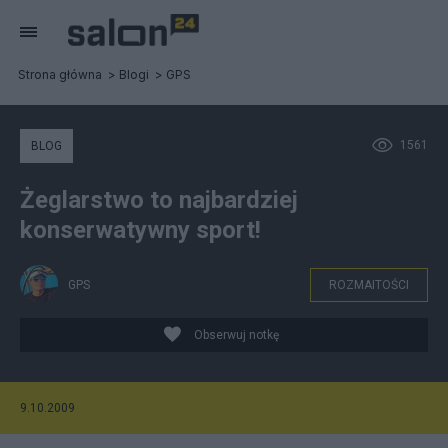
Strona główna
Blogi
GPS
1561
BLOG
Żeglarstwo to najbardziej
konserwatywny sport!
GPS
ROZMAITOŚCI
Obserwuj notkę
9.10.2009