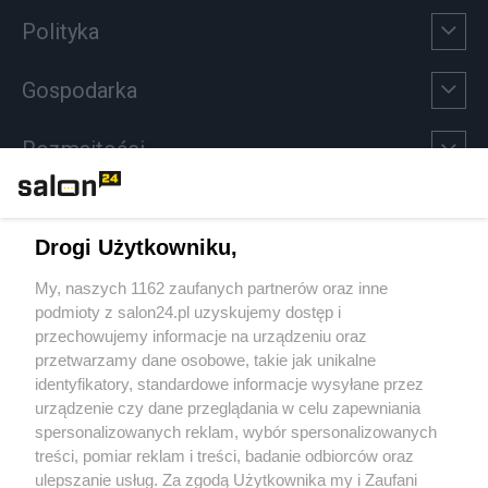
Polityka
Gospodarka
Rozmaitości
Technologie
Drogi Użytkowniku,
Sport
My, naszych 1162 zaufanych partnerów oraz inne
podmioty z salon24.pl uzyskujemy dostęp i
Społeczeństwo
przechowujemy informacje na urządzeniu oraz
przetwarzamy dane osobowe, takie jak unikalne
Kultura
identyfikatory, standardowe informacje wysyłane przez
urządzenie czy dane przeglądania w celu zapewniania
spersonalizowanych reklam, wybór spersonalizowanych
treści, pomiar reklam i treści, badanie odbiorców oraz
ulepszanie usług. Za zgodą Użytkownika my i Zaufani