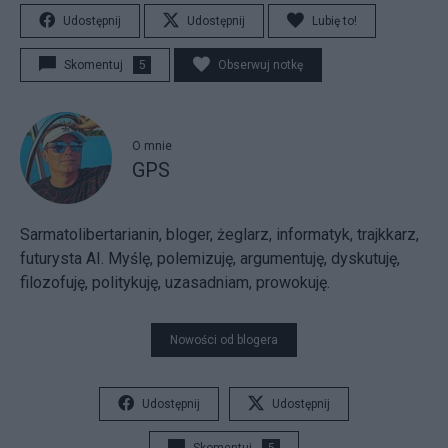
Udostępnij
Udostępnij
Lubię to!
Skomentuj
5
Obserwuj notkę
O mnie
GPS
Sarmatolibertarianin, bloger, żeglarz, informatyk, trajkkarz,
futurysta AI. Myślę, polemizuję, argumentuję, dyskutuję,
filozofuję, politykuję, uzasadniam, prowokuję.
Nowości od blogera
Udostępnij
Udostępnij