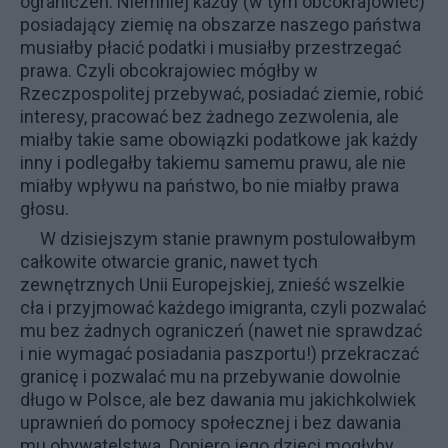
ograniczeń. Niemniej każdy (w tym obcokrajowiec)
posiadający ziemię na obszarze naszego państwa
musiałby płacić podatki i musiałby przestrzegać
prawa. Czyli obcokrajowiec mógłby w
Rzeczpospolitej przebywać, posiadać ziemie, robić
interesy, pracować bez żadnego zezwolenia, ale
miałby takie same obowiązki podatkowe jak każdy
inny i podlegałby takiemu samemu prawu, ale nie
miałby wpływu na państwo, bo nie miałby prawa
głosu.
W dzisiejszym stanie prawnym postulowałbym
całkowite otwarcie granic, nawet tych
zewnętrznych Unii Europejskiej, znieść wszelkie
cła i przyjmować każdego imigranta, czyli pozwalać
mu bez żadnych ograniczeń (nawet nie sprawdzać
i nie wymagać posiadania paszportu!) przekraczać
granicę i pozwalać mu na przebywanie dowolnie
długo w Polsce, ale bez dawania mu jakichkolwiek
uprawnień do pomocy społecznej i bez dawania
mu obywatelstwa. Dopiero jego dzieci mogłyby