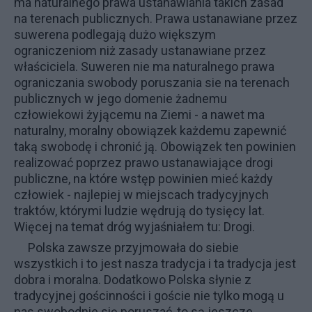
ma naturalnego prawa ustanawiania takich zasad
na terenach publicznych. Prawa ustanawiane przez
suwerena podlegają dużo większym
ograniczeniom niż zasady ustanawiane przez
właściciela. Suweren nie ma naturalnego prawa
ograniczania swobody poruszania sie na terenach
publicznych w jego domenie żadnemu
człowiekowi żyjącemu na Ziemi - a nawet ma
naturalny, moralny obowiązek każdemu zapewnić
taką swobodę i chronić ją. Obowiązek ten powinien
realizować poprzez prawo ustanawiające drogi
publiczne, na które wstęp powinien mieć każdy
człowiek - najlepiej w miejscach tradycyjnych
traktów, którymi ludzie wędrują do tysięcy lat.
Więcej na temat dróg wyjaśniałem tu:
Drogi
.
Polska zawsze przyjmowała do siebie
wszystkich i to jest nasza tradycja i ta tradycja jest
dobra i moralna. Dodatkowo Polska słynie z
tradycyjnej gościnności i goście nie tylko mogą u
nas swobodnie się poruszać, to są jeszcze