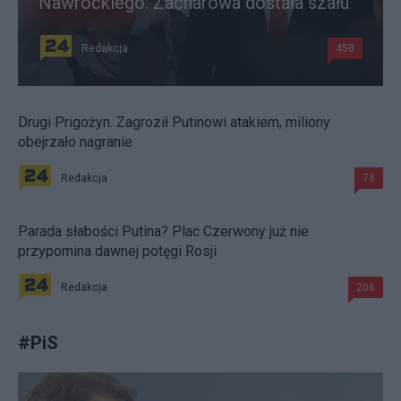
Nawrockiego. Zacharowa dostała szału
Redakcja
458
Drugi Prigożyn. Zagroził Putinowi atakiem, miliony
obejrzało nagranie
Redakcja
78
Parada słabości Putina? Plac Czerwony już nie
przypomina dawnej potęgi Rosji
Redakcja
206
#
PiS