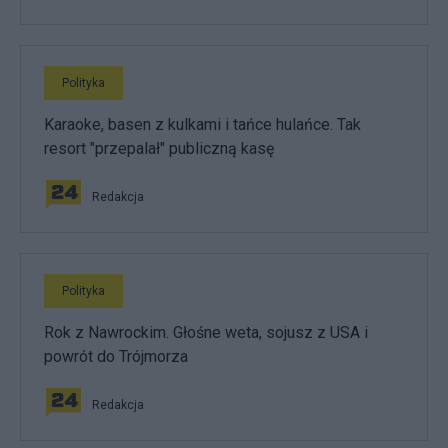
Polityka
Karaoke, basen z kulkami i tańce hulańce. Tak
resort "przepalał" publiczną kasę
Redakcja
Polityka
Rok z Nawrockim. Głośne weta, sojusz z USA i
powrót do Trójmorza
Redakcja