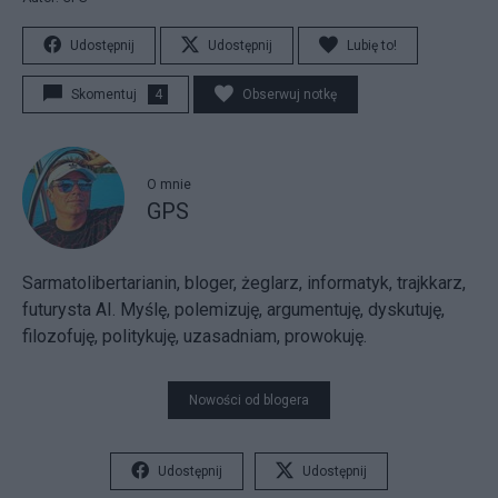
Udostępnij
Udostępnij
Lubię to!
Skomentuj
4
Obserwuj notkę
O mnie
GPS
Sarmatolibertarianin, bloger, żeglarz, informatyk, trajkkarz,
futurysta AI. Myślę, polemizuję, argumentuję, dyskutuję,
filozofuję, politykuję, uzasadniam, prowokuję.
Nowości od blogera
Udostępnij
Udostępnij