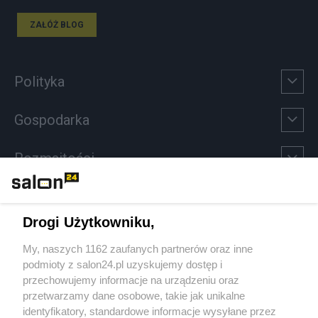
ZAŁÓŻ BLOG
Polityka
Gospodarka
Rozmaitości
Technologie
Drogi Użytkowniku,
Sport
My, naszych 1162 zaufanych partnerów oraz inne
podmioty z salon24.pl uzyskujemy dostęp i
Społeczeństwo
przechowujemy informacje na urządzeniu oraz
przetwarzamy dane osobowe, takie jak unikalne
Kultura
identyfikatory, standardowe informacje wysyłane przez