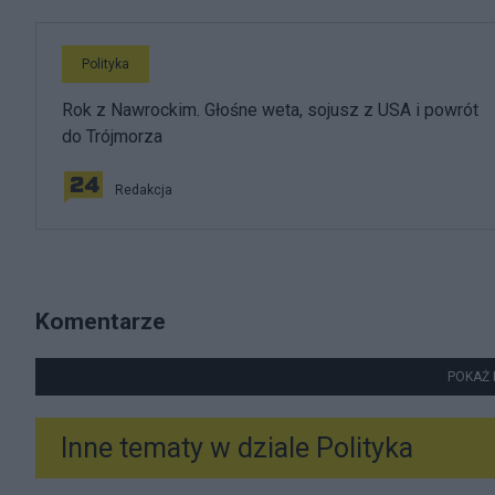
Polityka
Rok z Nawrockim. Głośne weta, sojusz z USA i powrót
do Trójmorza
Redakcja
Komentarze
POKAŻ 
Inne tematy w dziale
Polityka