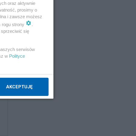
ych oraz aktywnie
watność, prosimy o
wolna i zawsze możesz
wek
m rogu strony
.
sprzeciwić się
 naszych serwisów
esz w
Polityce
AKCEPTUJĘ