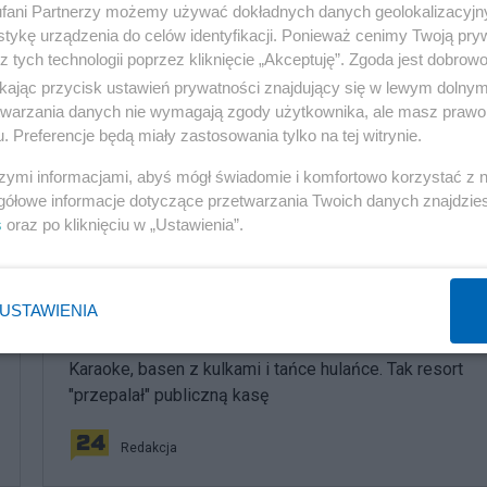
fani Partnerzy możemy używać dokładnych danych geolokalizacyjn
tykę urządzenia do celów identyfikacji. Ponieważ cenimy Twoją pry
z tych technologii poprzez kliknięcie „Akceptuję”. Zgoda jest dobro
następna notka ->
Kod kulturowy dzi
ikając przycisk ustawień prywatności znajdujący się w lewym dolny
etwarzania danych nie wymagają zgody użytkownika, ale masz prawo 
. Preferencje będą miały zastosowania tylko na tej witrynie.
szymi informacjami, abyś mógł świadomie i komfortowo korzystać z
gółowe informacje dotyczące przetwarzania Twoich danych znajdzi
s
oraz po kliknięciu w „Ustawienia”.
komentuj
11
Obserwuj notkę
USTAWIENIA
Polityka
Karaoke, basen z kulkami i tańce hulańce. Tak resort
"przepalał" publiczną kasę
Redakcja