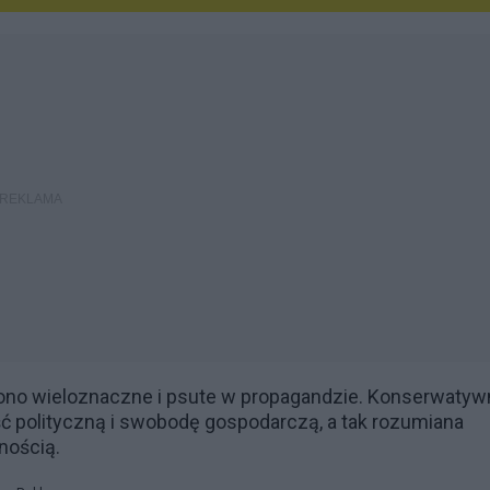
t ono wieloznaczne i psute w propagandzie. Konserwatyw
ść polityczną i swobodę gospodarczą, a tak rozumiana
nością.