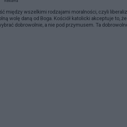
Reklama
ość między wszelkimi rodzajami moralności, czyli liberal
lną wolę daną od Boga. Kościół katolicki akceptuje to, że
 wybrać dobrowolnie, a nie pod przymusem. Ta dobrowoln