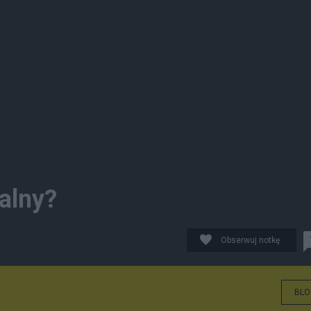
ralny?
Obserwuj notkę
BLO