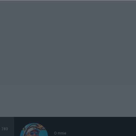
783
O mnie