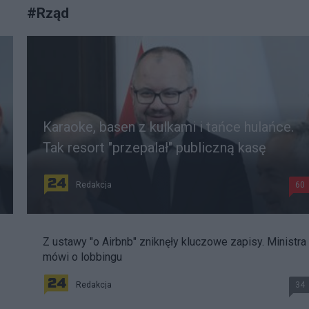
#
Rząd
Karaoke, basen z kulkami i tańce hulańce.
Tak resort "przepalał" publiczną kasę
Redakcja
60
Z ustawy "o Airbnb" zniknęły kluczowe zapisy. Ministra
mówi o lobbingu
Redakcja
34