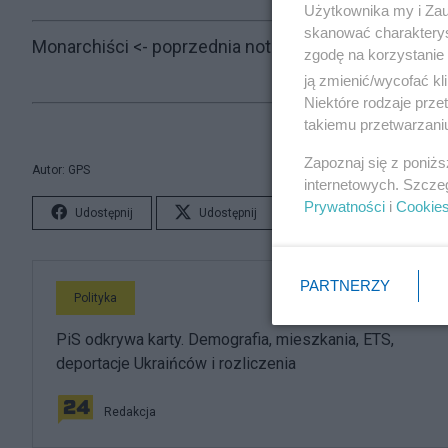
Użytkownika my i Zau
skanować charakterys
Monarchiści
<- poprzednia notka
zgodę na korzystanie 
ją zmienić/wycofać kl
Niektóre rodzaje prz
takiemu przetwarzaniu
Zapoznaj się z poniż
Autor: GPS
internetowych. Szcze
Prywatności
i
Cookie
Udostępnij
Udostępnij
Lubię to!
S
PARTNERZY
Polityka
PiS odkrywa karty. Demografia, mieszkania, ETS,
deportacje Ukraińców i rozliczenia
Redakcja