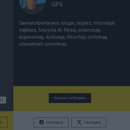
GPS
Sarmatolibertarianin, bloger, żeglarz, informatyk,
trajkkarz, futurysta AI. Myślę, polemizuję,
argumentuję, dyskutuję, filozofuję, politykuję,
uzasadniam, prowokuję.
Nowości od blogera
11
G
Udostępnij
Udostępnij