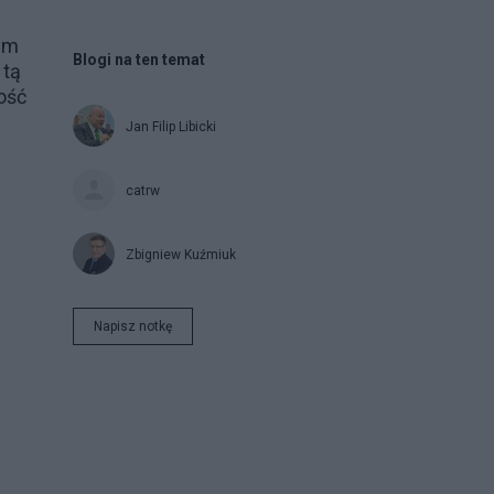
izm
Blogi na ten temat
 tą
ość
Jan Filip Libicki
catrw
Zbigniew Kuźmiuk
Napisz notkę