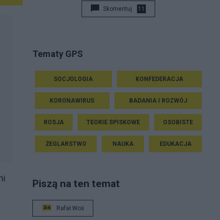
Skomentuj
11
Tematy GPS
SOCJOLOGIA
KONFEDERACJA
KORONAWIRUS
BADANIA I ROZWÓJ
ROSJA
TEORIE SPISKOWE
OSOBISTE
ŻEGLARSTWO
NAUKA
EDUKACJA
ni
Piszą na ten temat
Rafał Woś