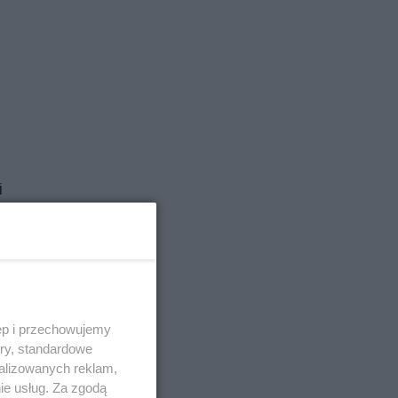
i
ie
lno,
ch
ęp i przechowujemy
ory, standardowe
alizowanych reklam,
ski
ie usług. Za zgodą