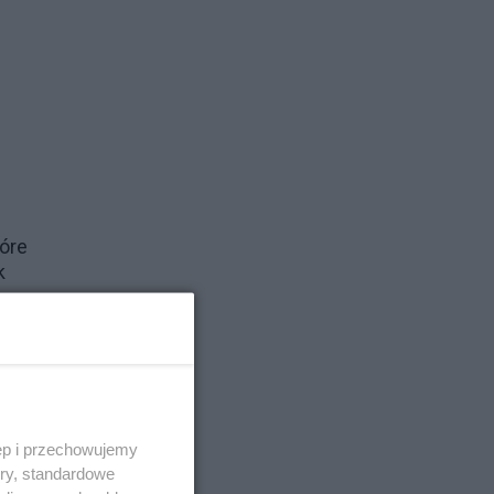
tóre
k
ęp i przechowujemy
ory, standardowe