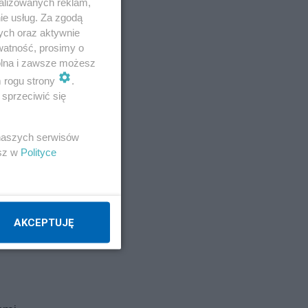
alizowanych reklam,
ie usług. Za zgodą
ych oraz aktywnie
watność, prosimy o
wolna i zawsze możesz
m rogu strony
.
sprzeciwić się
 naszych serwisów
esz w
Polityce
AKCEPTUJĘ