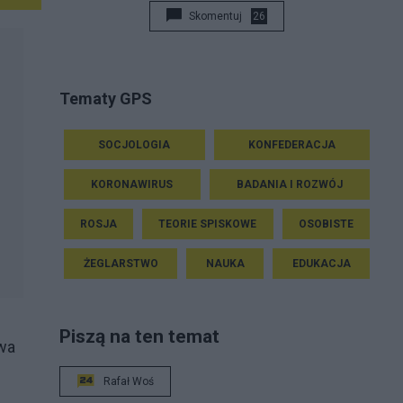
Skomentuj
26
Tematy GPS
SOCJOLOGIA
KONFEDERACJA
KORONAWIRUS
BADANIA I ROZWÓJ
ROSJA
TEORIE SPISKOWE
OSOBISTE
ŻEGLARSTWO
NAUKA
EDUKACJA
Piszą na ten temat
twa
Rafał Woś