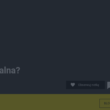
alna?
Obserwuj notkę
BLO