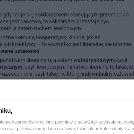
y, bo gdy staje się solidaryzmem stosującym przemoc do
ane jest państwo, to solidaryzm przestaje być
yzmem, a zatem ruchem lewicowym.
różne komuny, kooperatywy, kibuce, jakieś
lub kolektywy – to wszystko jest liberalne, ale istotnie
wane ustawowo
.
y państwem liberalnym, a zatem
wolnorynkowym
, czyli
stycznym
, czyli lewicowym. Państwo liberalne to takie, k
 uzasadniona, czyli takiej, w której indywidualny człowie
puszczalne. A państwa nieliberalne stosują przemoc w
ści - i to jest właśnie podejście lewicowe.
niku,
fanych partnerów oraz inne podmioty z salon24.pl uzyskujemy dost
niu oraz przetwarzamy dane osobowe, takie jak unikalne identyfikat