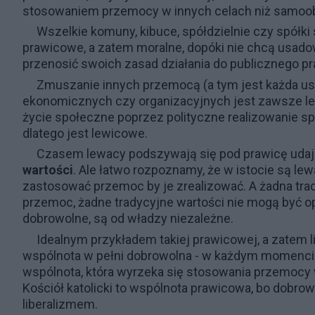
stosowaniem przemocy w innych celach niż samoob
Wszelkie komuny, kibuce, spółdzielnie czy spółki 
prawicowe, a zatem moralne, dopóki nie chcą usad
przenosić swoich zasad działania do publicznego pr
Zmuszanie innych przemocą (a tym jest każda us
ekonomicznych czy organizacyjnych jest zawsze le
życie społeczne poprzez polityczne realizowanie spr
dlatego jest lewicowe.
Czasem lewacy podszywają się pod prawicę udaj
wartości
. Ale łatwo rozpoznamy, że w istocie są le
zastosować przemoc by je zrealizować. A żadna tra
przemoc, żadne tradycyjne wartości nie mogą być op
dobrowolne, są od władzy niezależne.
Idealnym przykładem takiej prawicowej, a zatem l
wspólnota w pełni dobrowolna - w każdym momencie m
wspólnota, która wyrzeka się stosowania przemocy 
Kościół katolicki to wspólnota prawicowa, bo dobrow
liberalizmem.