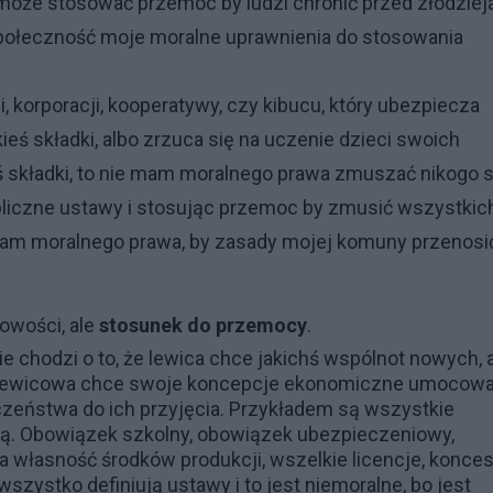
może stosować przemoc by ludzi chronić przed złodziej
połeczność moje moralne uprawnienia do stosowania
, korporacji, kooperatywy, czy kibucu, który ubezpiecza
ieś składki, albo zrzuca się na uczenie dzieci swoich
ś składki, to nie mam moralnego prawa zmuszać nikogo s
ubliczne ustawy i stosując przemoc by zmusić wszystkic
 mam moralnego prawa, by zasady mojej komuny przenosi
owości, ale
stosunek do przemocy
.
nie chodzi o to, że lewica chce jakichś wspólnot nowych, 
rupa lewicowa chce swoje koncepcje ekonomiczne umocow
eństwa do ich przyjęcia. Przykładem są wszystkie
ją. Obowiązek szkolny, obowiązek ubezpieczeniowy,
 własność środków produkcji, wszelkie licencje, konces
wszystko definiują ustawy i to jest niemoralne, bo jest