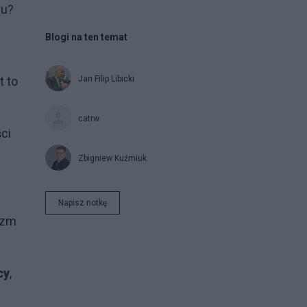
ju?
Blogi na ten temat
t to
Jan Filip Libicki
catrw
ci
Zbigniew Kuźmiuk
Napisz notkę
izm
cy
,