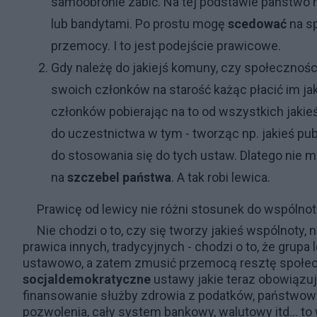
samoobronie zabić. Na tej podstawie państwo 
lub bandytami. Po prostu mogę
scedować
na s
przemocy. I to jest podejście prawicowe.
Gdy należę do jakiejś komuny, czy społeczności
swoich członków na starość każąc płacić im jak
członków pobierając na to od wszystkich jakie
do uczestnictwa w tym - tworząc np. jakieś p
do stosowania się do tych ustaw. Dlatego nie
na
szczebel państwa
. A tak robi lewica.
Prawicę od lewicy nie różni stosunek do wspólnot
Nie chodzi o to, czy się tworzy jakieś wspólnoty, 
prawica innych, tradycyjnych - chodzi o to, że g
ustawowo, a zatem zmusić przemocą resztę społecz
socjaldemokratyczne
ustawy jakie teraz obowiązu
finansowanie służby zdrowia z podatków, państwowa
pozwolenia, cały system bankowy, walutowy itd... to 