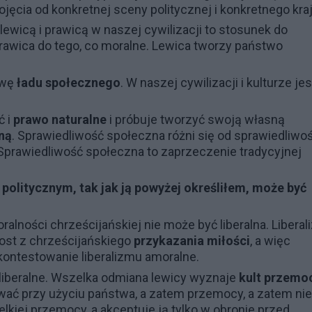
ojęcia od konkretnej sceny politycznej i konkretnego kra
ewicą i prawicą w naszej cywilizacji to stosunek do
 prawica do tego, co moralne. Lewica tworzy państwo
awę
ładu społecznego
. W naszej cywilizacji i kulturze jes
ć i
prawo naturalne
i próbuje tworzyć swoją własną
ną
. Sprawiedliwość społeczna różni się od sprawiedliwoś
. Sprawiedliwość społeczna to zaprzeczenie tradycyjnej
 politycznym, tak jak ją powyżej określiłem, może być
lności chrześcijańskiej nie może być liberalna. Liberal
rost z chrześcijańskiego
przykazania miłości
, a więc
 kontestowanie liberalizmu amoralne.
 liberalne. Wszelka odmiana lewicy wyznaje
kult przemo
ać przy użyciu państwa, a zatem przemocy, a zatem nie
elkiej przemocy, a akceptuje ją tylko w obronie przed