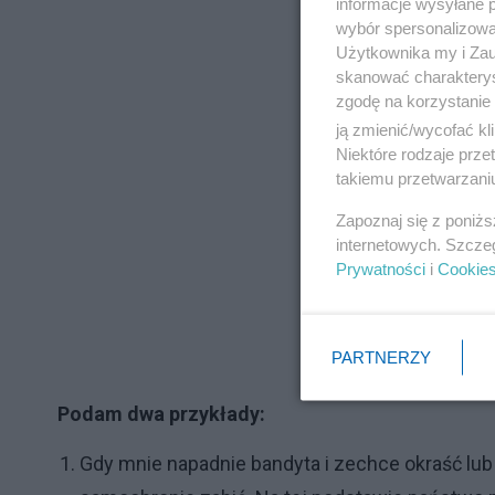
informacje wysyłane 
wybór spersonalizowan
Użytkownika my i Zau
skanować charakterys
zgodę na korzystanie 
ją zmienić/wycofać kl
Niektóre rodzaje prz
takiemu przetwarzaniu
Zapoznaj się z poniż
internetowych. Szcze
Prywatności
i
Cookie
PARTNERZY
Podam dwa przykłady:
Gdy mnie napadnie bandyta i zechce okraść lub