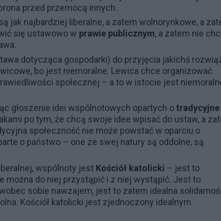
rona przed przemocą innych.
są jak najbardziej liberalne, a zatem wolnorynkowe, a za
owić się ustawowo w
prawie publicznym
, a zatem nie ch
awa.
tawa dotycząca gospodarki) do przyjęcia jakichś rozwią
wicowe, bo jest niemoralne. Lewica chce organizować
awiedliwości społecznej – a to w istocie jest niemoralne
ąc głoszenie idei wspólnotowych opartych o
tradycyjne
wakami po tym, że chcą swoje idee wpisać do ustaw, a za
dycyjna społeczność nie może powstać w oparciu o
arte o państwo – one ze swej natury są oddolne, są
iberalnej, wspólnoty jest
Kościół katolicki
– jest to
ożna do niej przystąpić i z niej wystąpić. Jest to
wobec sobie nawzajem, jest to zatem idealna solidarnoś
olna. Kościół katolicki jest zjednoczony idealnym