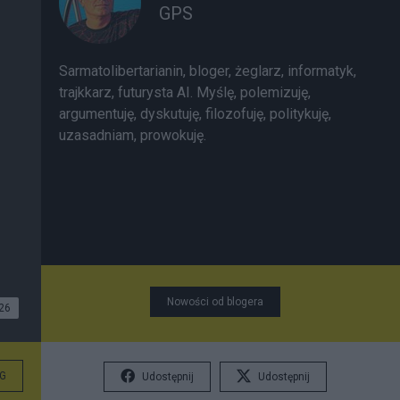
GPS
Sarmatolibertarianin, bloger, żeglarz, informatyk,
trajkkarz, futurysta AI. Myślę, polemizuję,
argumentuję, dyskutuję, filozofuję, politykuję,
uzasadniam, prowokuję.
Nowości od blogera
26
G
Udostępnij
Udostępnij