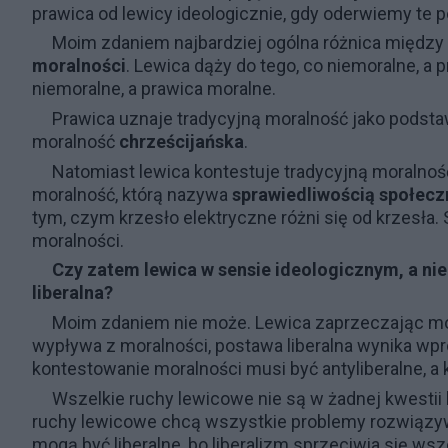
prawica od lewicy ideologicznie, gdy oderwiemy te p
Moim zdaniem najbardziej ogólna różnica między l
moralności
. Lewica dąży do tego, co niemoralne, a
niemoralne, a prawica moralne.
Prawica uznaje tradycyjną moralność jako podst
moralność
chrześcijańska
.
Natomiast lewica kontestuje tradycyjną moralnoś
moralność, którą nazywa
sprawiedliwością społecz
tym, czym krzesło elektryczne różni się od krzesła
moralności.
Czy zatem lewica w sensie ideologicznym, a nie
liberalna?
Moim zdaniem nie może. Lewica zaprzeczając mora
wypływa z moralności, postawa liberalna wynika wp
kontestowanie moralności musi być antyliberalne, a
Wszelkie ruchy lewicowe nie są w żadnej kwestii
ruchy lewicowe chcą wszystkie problemy rozwiązyw
mogą być liberalne, bo liberalizm sprzeciwia się wsz