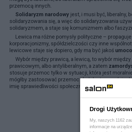
przemocą innych.
Solidaryzm narodowy
jest, i musi być, liberaln
solidaryzowania się, a więc do solidaryzowania używ
solidaryzmem, a staje się komunizmem albo fasz
Lewica ma różne pomysły polityczne – propaguje 
korporacjonizmy, spółdzielczości czy inne wspólnoty 
lewicowe staje się dopiero, gdy ma być jakoś
umoco
Wybór między prawicą, a lewicą, to wybór międz
prawicowym, albo antyliberalnym, a zatem
zamordy
stosuje przemoc tylko w sytuacji, która jest moralnie
mógłby zastosować przemoc i byłoby to moralnie do
imię sprawiedliwości społecznej, czyli nowej moralno
Drogi Użytkow
My, naszych 1162 zau
informacje na urządze