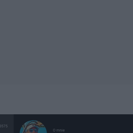
3575
O mnie