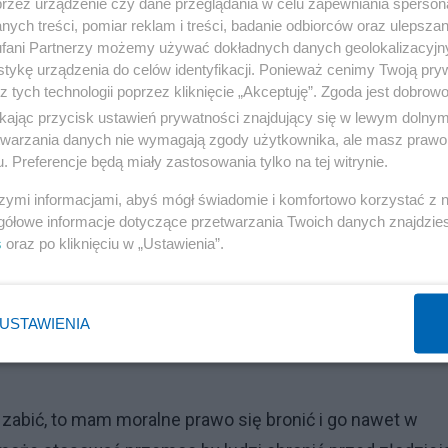
przez urządzenie czy dane przeglądania w celu zapewniania sperson
ych treści, pomiar reklam i treści, badanie odbiorców oraz ulepszan
fani Partnerzy możemy używać dokładnych danych geolokalizacyjn
tykę urządzenia do celów identyfikacji. Ponieważ cenimy Twoją pry
z tych technologii poprzez kliknięcie „Akceptuję”. Zgoda jest dobro
ikając przycisk ustawień prywatności znajdujący się w lewym dolny
etwarzania danych nie wymagają zgody użytkownika, ale masz prawo 
. Preferencje będą miały zastosowania tylko na tej witrynie.
szymi informacjami, abyś mógł świadomie i komfortowo korzystać z
gółowe informacje dotyczące przetwarzania Twoich danych znajdzi
s
oraz po kliknięciu w „Ustawienia”.
USTAWIENIA
 zabić, to mam moralne prawo się bronić i go nawet w