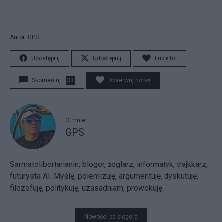
Autor: GPS
Udostępnij
Udostępnij
Lubię to!
Skomentuj
33
Obserwuj notkę
O mnie
GPS
Sarmatolibertarianin, bloger, żeglarz, informatyk, trajkkarz,
futurysta AI. Myślę, polemizuję, argumentuję, dyskutuję,
filozofuję, politykuję, uzasadniam, prowokuję.
Nowości od blogera