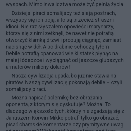
wyspach. Mimo inwalidztwa może żyć pełnią życia!
Dzisiejsi piraci somalijscy też sieją postrach,
wszyscy się ich boją, a to są przecież straszni
idioci! Nie raz słyszałem opowieści marynarzy,
którzy się z nimi zetknęli, że nawet nie potrafią
otworzyć klamką drzwi i próbują ciągnąć, zamiast
nacisnąć w dół. A po drabinie schodzą tyłem!
Debile potrafią opanować wielki statek płynąc na
małej łódeczce i wyciągnąć od jeszcze głupszych
armatorów miliony dolarów!
Nasza cywilizacja upada, bo już nie stawia na
piratów. Naszą cywilizację pokonają debile – czyli
somalijscy piraci.
Można napisać polemikę bez obrażania
oponenta, z którym się dyskutuje? Można! To
dlaczego większość tych, którzy nie zgadzają się z
Januszem Korwin-Mikke potrafi tylko go obrażać,
pisać chamskie komentarze czy prymitywne uwagi