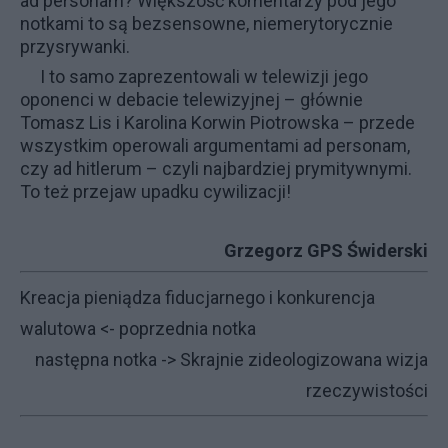
ad personam? Większość komentarzy pod jego
notkami to są bezsensowne, niemerytorycznie
przysrywanki.
I to samo zaprezentowali w telewizji jego
oponenci w debacie telewizyjnej – głównie
Tomasz Lis i Karolina Korwin Piotrowska – przede
wszystkim operowali argumentami ad personam,
czy ad hitlerum – czyli najbardziej prymitywnymi.
To też przejaw upadku cywilizacji!
Grzegorz GPS Świderski
Kreacja pieniądza fiducjarnego i konkurencja
walutowa
<- poprzednia notka
następna notka ->
Skrajnie zideologizowana wizja
rzeczywistości