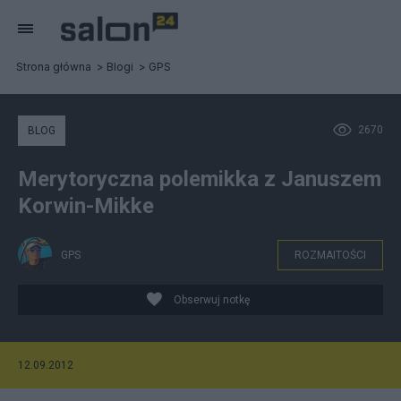
Strona główna
Blogi
GPS
2670
BLOG
Merytoryczna polemikka z Januszem
Korwin-Mikke
GPS
ROZMAITOŚCI
Obserwuj notkę
12.09.2012