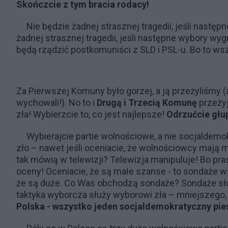
Skończcie z tym bracia rodacy!
Nie będzie żadnej strasznej tragedii, jeśli następ
żadnej strasznej tragedii, jeśli następne wybory wygr
będą rządzić postkomuniści z SLD i PSL-u. Bo to w
Za Pierwszej Komuny było gorzej, a ją przeżyliśmy (al
wychowali!). No to i
Drugą i Trzecią Komunę
przeżyj
zła! Wybierzcie to, co jest najlepsze!
Odrzućcie głup
Wybierajcie partie wolnościowe, a nie socjaldemo
zło – nawet jeśli oceniacie, że wolnościowcy mają
tak mówią w telewizji? Telewizja manipuluje! Bo pr
oceny! Oceniacie, że są małe szanse - to sondaże ws
że są duże. Co Was obchodzą sondaże? Sondaże służ
taktyka wyborcza służy wyborowi zła – mniejszego
Polska - wszystko jeden socjaldemokratyczny pie