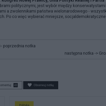
:
Kongres Nowej Prawicy, Unia Polityki Realnej i Partia
rami politycznymi, jest wybór między konserwatystami
cami a zwolennikami państwa wielonarodowego - wszystk
ch. Po co więc wybierać mniejsze, socjaldemokratyczne
- poprzednia notka
następna notka ->
Gro
komentuj
43
Obserwuj notkę
Polityka