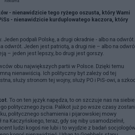
Reklama
ków - nienawidzicie tego ryżego oszusta, który Wami
 PiSs - nienawidzicie kurduplowatego kaczora, który
y. Jeden podpali Polskę, a drugi okradnie - albo na odwrót.
 odwrót. Jeden jest patriotą, a drugi nie – albo na odwró
ieją – jeden jest lepszy, bo drugi jest gorszy.
wców obu największych partii w Polsce. Dzięki temu
mną nienawiścią. Ich polityczny byt zależy od tej
ystna, służy stronom tej wojny, służy PO i PiS-owi, a szko
kot
. To on ten język napędza, to on szczuje nas na siebie,
go politycznego życia. Palikot już po wsze czasy zostan
ku, politycznego schamienia i pijarowskiej mowy
 na Kaczyńskiego, teraz, gdy się niby usamodzielnił,
ocent ludzi kogoś nie lubi i to wyjdzie z badań socjologów
 tego kogoś nienawidzieć. Urban to Goebbels stanu