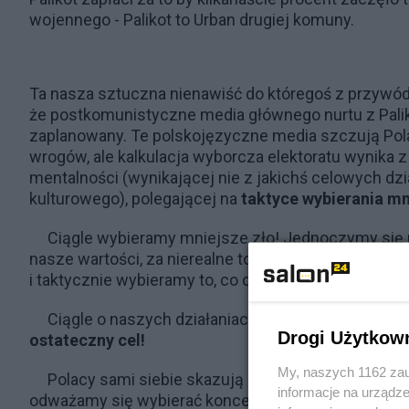
wojennego - Palikot to Urban drugiej komuny.
Ta nasza sztuczna nienawiść do któregoś z przywód
że postkomunistyczne media głównego nurtu z Pali
zaplanowany. Te polskojęzyczne media szczują Pol
wrogów, ale kalkulacja wyborcza elektoratu wynika 
mentalności (wynikającej nie z jakichś celowych dzia
kulturowego), polegającej na
taktyce wybierania mn
Ciągle wybieramy mniejsze zło! Jednoczymy się 
nasze wartości, za nierealne to, co byłoby najlepsz
i taktycznie wybieramy to, co chwilowo nam mniej 
Ciągle o naszych działaniach i wyborach decyduje
Drogi Użytkow
ostateczny cel!
My, naszych 1162 zau
Polacy sami siebie skazują od 200 lat na wybór m
informacje na urządze
odważamy się wybierać koncepcji dobrych i przy nic