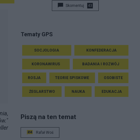
Skomentuj
43
Tematy GPS
SOCJOLOGIA
KONFEDERACJA
KORONAWIRUS
BADANIA I ROZWÓJ
ROSJA
TEORIE SPISKOWE
OSOBISTE
ŻEGLARSTWO
NAUKA
EDUKACJA
nia,
Piszą na ten temat
ów."
ller
Rafał Woś