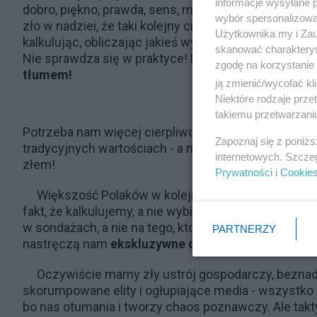
informacje wysyłane 
dobro, piękno, prawda, sens, mądrość czy moralnoś
wybór spersonalizowan
zło w nadziei, że taki kolejny ciąg wybierania cor
Użytkownika my i Zau
kalkulując, obliczając jakieś wydumane taktyki czy 
skanować charakterys
Nie sprawdza się w praktyce! Nic dobrego nie osią
zgodę na korzystanie 
tłumem!
ją zmienić/wycofać kl
Niektóre rodzaje prz
takiemu przetwarzaniu
Potrzeba nam więcej cierpliwości i woli trwania w 
Zapoznaj się z poniż
tradycyjnych wartościach - a nie ciągłych taktycz
internetowych. Szcze
złem!
Prywatności
i
Cookie
Większość Polaków w kolejnych wyborach wybiera i
fakt, że kalkulujemy, a nie wybieramy! Boimy się z
w sondażach, a nie na tego, kto reprezentuje nasze 
PARTNERZY
nastręczą nam
ekskluzywne dziennikarki z telewizj
Oczywiście mamy zły ustrój gospodarczy, beznad
skorumpowane elity i ogłupiające media - wszystko 
bo nas otumania i tworzy chaos poznawczy. Ale takt