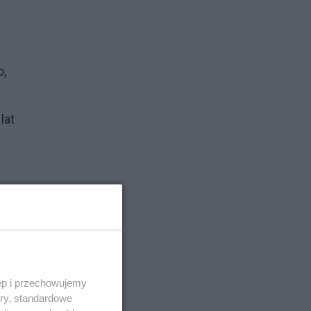
o,
lat
amy
ęp i przechowujemy
ory, standardowe
że