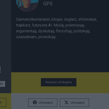
GPS
Sarmatolibertarianin, bloger, żeglarz, informatyk,
trajkkarz, futurysta AI. Myślę, polemizuję,
argumentuję, dyskutuję, filozofuję, politykuję,
uzasadniam, prowokuję.
!
Nowości od blogera
43
G
Udostępnij
Udostępnij