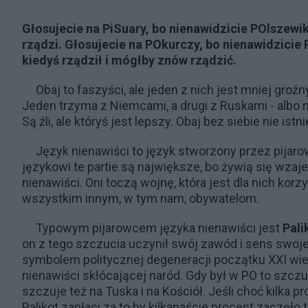
Głosujecie na PiSuary, bo nienawidzicie POlszewi
rządzi. Głosujecie na POkurczy, bo nienawidzicie
kiedyś rządził i mógłby znów rządzić.
Obaj to faszyści, ale jeden z nich jest mniej groźn
Jeden trzyma z Niemcami, a drugi z Ruskami - albo na
Są źli, ale któryś jest lepszy. Obaj bez siebie nie istn
Język nienawiści to język stworzony przez pijaro
językowi te partie są największe, bo żywią się wzaje
nienawiści. Oni toczą wojnę, która jest dla nich korz
wszystkim innym, w tym nam, obywatelom.
Typowym pijarowcem języka nienawiści jest
Pali
on z tego szczucia uczynił swój zawód i sens swoje
symbolem politycznej degeneracji początku XXI wie
nienawiści skłócającej naród. Gdy był w PO to szczuł
szczuje też na Tuska i na Kościół. Jeśli choć kilka pr
Palikot zapłaci za to by kilkanaście procent zaczęło