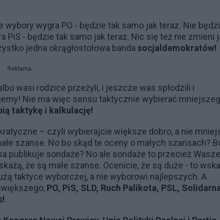
ne wybory wygra PO - będzie tak samo jak teraz. Nie będz
a PiS - będzie tak samo jak teraz. Nic się też nie zmieni 
szystko jedna okrągłostołowa banda
socjaldemokratów
!
Reklama
bo wasi rodzice przeżyli, i jeszcze was spłodzili i
emy! Nie ma więc sensu taktycznie wybierać mniejsze
ią taktykę i kalkulację!
kratyczne – czyli wybierajcie większe dobro, a nie mniej
 małe szanse. No bo skąd te oceny o małych szansach? B
asa publikuje sondaże? No ale sondaże to przecież Wasz
każą, że są małe szanse. Ocenicie, że są duże - to wska
ą taktyce wyborczej, a nie wyborowi najlepszych. A
, większego,
PO, PiS, SLD, Ruch Palikota, PSL, Solidarn
s!