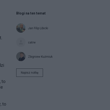
Blogi na ten temat
Jan Filip Libicki
t.
catrw
Zbigniew Kuźmiuk
dzi
Napisz notkę
 to
ie
, to