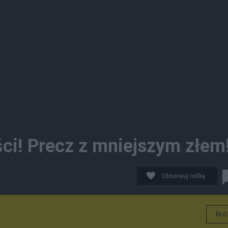
ści! Precz z mniejszym złem
Obserwuj notkę
BLO