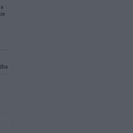
 a
ie
źba