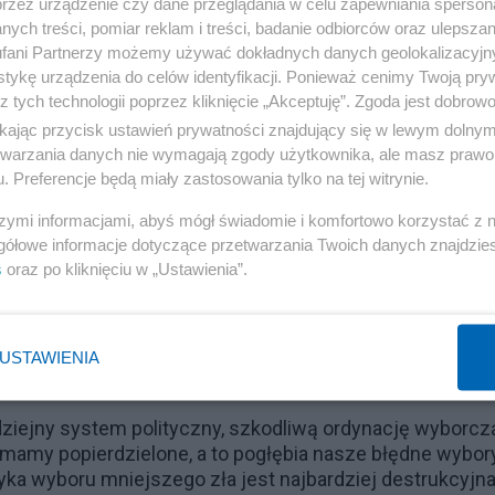
przez urządzenie czy dane przeglądania w celu zapewniania sperson
ć są beznadziejnie niemożliwe, więc wybieramy mniejsz
ych treści, pomiar reklam i treści, badanie odbiorców oraz ulepszan
az mniejszego zła doprowadzi do czegoś sensownego -
fani Partnerzy możemy używać dokładnych danych geolokalizacyjn
karkołomne strategie. To nie prowadzi do niczego dobreg
tykę urządzenia do celów identyfikacji. Ponieważ cenimy Twoją pry
gnęliśmy tą metodą!
Bez sensu podążamy za bezmyślny
z tych technologii poprzez kliknięcie „Akceptuję”. Zgoda jest dobro
ikając przycisk ustawień prywatności znajdujący się w lewym dolny
etwarzania danych nie wymagają zgody użytkownika, ale masz prawo 
Reklama
. Preferencje będą miały zastosowania tylko na tej witrynie.
sensownych wartościach - w naszych wartościach, w
szymi informacjami, abyś mógł świadomie i komfortowo korzystać z
nych zrywów służących mniejszemu złu! Precz z mniejs
gółowe informacje dotyczące przetwarzania Twoich danych znajdzi
s
oraz po kliknięciu w „Ustawienia”.
nną partię, niż w poprzednich. To dobitnie potwierdza
marnować głos, więc głosujemy na tego, kto ma duże szan
poglądy. Wybieramy najmniej złego spośród tych, których
USTAWIENIA
i.
ziejny system polityczny, szkodliwą ordynację wyborcz
mamy popierdzielone, a to pogłębia nasze błędne wybory
yka wyboru mniejszego zła jest najbardziej destrukcyjna