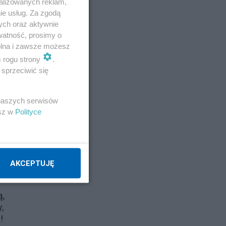
alizowanych reklam,
e
ie usług. Za zgodą
ych oraz aktywnie
o!
watność, prosimy o
m
wolna i zawsze możesz
m rogu strony
.
sprzeciwić się
 naszych serwisów
zym
esz w
Polityce
se
AKCEPTUJĘ
ą,
,
!