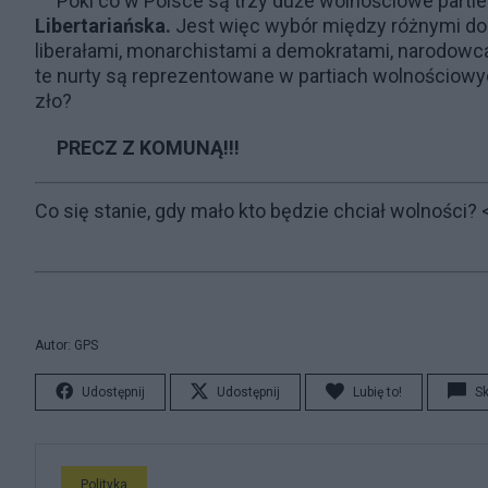
Póki co w Polsce są trzy duże wolnościowe partie
Libertariańska.
Jest więc wybór między różnymi dob
liberałami, monarchistami a demokratami, narodow
te nurty są reprezentowane w partiach wolnościowy
zło?
PRECZ Z KOMUNĄ!!!
Co się stanie, gdy mało kto będzie chciał wolności?
<
Autor: GPS
Udostępnij
Udostępnij
Lubię to!
S
Polityka