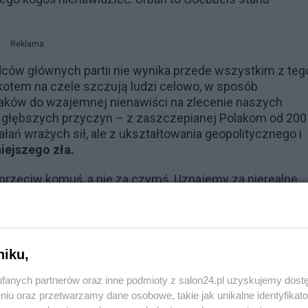
Reklama
ców głównych partii nie wynika przede wszystkim z teg
kotem na czele szczują ludzi celowo, w sposób
aków do wzajemnej nienawiści na zlecenie naszych
z głębszych przyczyn – z zaszczepianej Polakom od 200 
łań wrażych sił, ale z ukształtowania geopolitycznego i
iejszego zła.
przeciw komuś, a nie za czymś. Uznajemy za nierealne
e, uznajemy własne aspiracje za
utopijne
, więc je porzuc
zaszkodzi.
Ale wciąż wybieramy to, co szkodzi!
 chwilowa taktyka, albo tymczasowa strategia,
a nie
niku,
fanych partnerów oraz inne podmioty z salon24.pl uzyskujemy dost
niejszego zła i dlatego ciągle mamy złe państwo! Nie
niu oraz przetwarzamy dane osobowe, takie jak unikalne identyfikat
h trwać, walczyć zawzięcie i z determinacją. Uznajemy, 