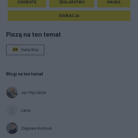
OSOBISTE
ŻEGLARSTWO
NAUKA
EDUKACJA
Piszą na ten temat
Rafał Woś
Blogi na ten temat
Jan Filip Libicki
catrw
Zbigniew Kuźmiuk