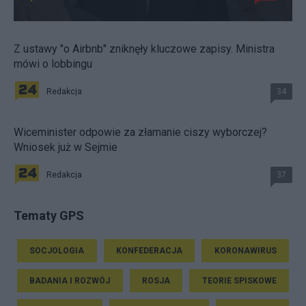
Z ustawy "o Airbnb" zniknęły kluczowe zapisy. Ministra
mówi o lobbingu
Redakcja
34
Wiceminister odpowie za złamanie ciszy wyborczej?
Wniosek już w Sejmie
Redakcja
37
Tematy GPS
SOCJOLOGIA
KONFEDERACJA
KORONAWIRUS
BADANIA I ROZWÓJ
ROSJA
TEORIE SPISKOWE