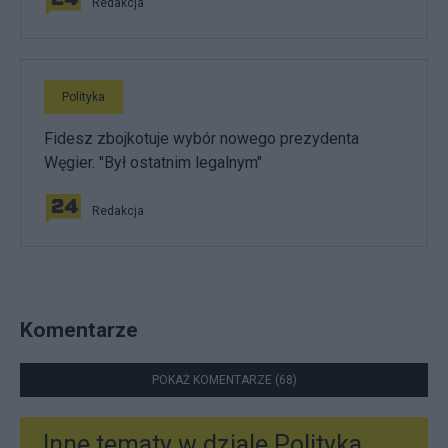
Redakcja
Polityka
Fidesz zbojkotuje wybór nowego prezydenta
Węgier. "Był ostatnim legalnym"
Redakcja
Komentarze
POKAŻ KOMENTARZE (68)
Inne tematy w dziale
Polityka