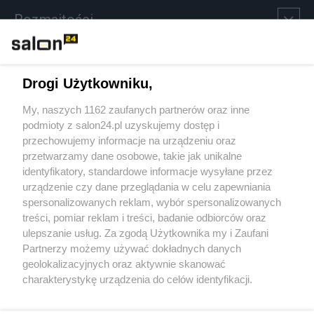
Rozmaitości
Technologie
Drogi Użytkowniku,
Sport
My, naszych 1162 zaufanych partnerów oraz inne
podmioty z salon24.pl uzyskujemy dostęp i
Społeczeństwo
przechowujemy informacje na urządzeniu oraz
przetwarzamy dane osobowe, takie jak unikalne
Kultura
identyfikatory, standardowe informacje wysyłane przez
urządzenie czy dane przeglądania w celu zapewniania
spersonalizowanych reklam, wybór spersonalizowanych
treści, pomiar reklam i treści, badanie odbiorców oraz
ulepszanie usług. Za zgodą Użytkownika my i Zaufani
X
Facebook
Instagram
Youtube
Partnerzy możemy używać dokładnych danych
geolokalizacyjnych oraz aktywnie skanować
charakterystykę urządzenia do celów identyfikacji.
Web Content Media sp. z o. o. © 2022
Ponieważ cenimy Twoją prywatność, prosimy o zgodę na
korzystanie z tych technologii poprzez kliknięcie