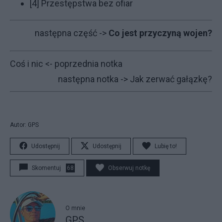
[4]
Przestępstwa bez ofiar
następna część ->
Co jest przyczyną wojen?
Coś i nic
<- poprzednia notka
następna notka ->
Jak zerwać gałązkę?
Autor: GPS
Udostępnij
Udostępnij
Lubię to!
Skomentuj
68
Obserwuj notkę
O mnie
GPS