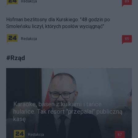
Redakcja
89
Hofman bezlitosny dla Kurskiego. "48 godzin po
Smoleńsku liczył, których posłów wyciągnąć"
Redakcja
85
#
Rząd
Karaoke, basen z kulkami i tańce
hulańce. Tak resort "przepalał" publiczną
kasę
Redakcja
67