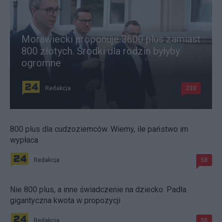
Morawiecki proponuje 3600 plus zamiast
800 złotych. Środki dla rodzin byłyby
ogromne
Redakcja
233
800 plus dla cudzoziemców. Wiemy, ile państwo im
wypłaca
Redakcja
58
Nie 800 plus, a inne świadczenie na dziecko. Padła
gigantyczna kwota w propozycji
Redakcja
55