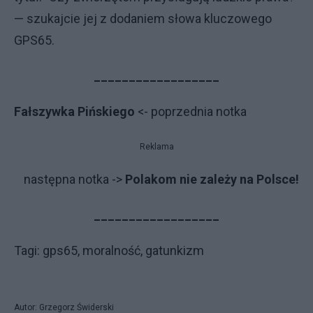
— szukajcie jej z dodaniem słowa kluczowego
GPS65.
__________________
Fałszywka Pińskiego
<- poprzednia notka
Reklama
na­stęp­na not­ka ->
Polakom nie zależy na Polsce!
__________________
Tagi: gps65, moralność, gatunkizm
Autor: Grzegorz Świderski