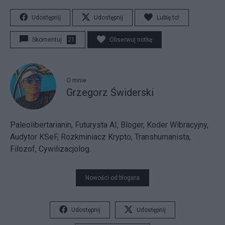
Udostępnij
Udostępnij
Lubię to!
Skomentuj
21
Obserwuj notkę
O mnie
Grzegorz Świderski
Paleolibertarianin, Futurysta AI, Bloger, Koder Wibracyjny,
Audytor KSeF, Rozkminiacz Krypto, Transhumanista,
Filozof, Cywilizacjolog.
Nowości od blogera
Udostępnij
Udostępnij