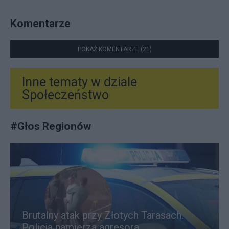
Komentarze
POKAŻ KOMENTARZE (21)
Inne tematy w dziale
Społeczeństwo
#
Głos Regionów
Brutalny atak przy Złotych Tarasach.
Policja namierza agresora