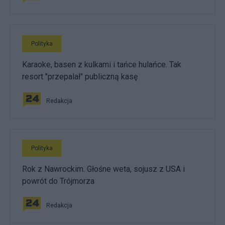
Polityka
Karaoke, basen z kulkami i tańce hulańce. Tak
resort "przepalał" publiczną kasę
Redakcja
Polityka
Rok z Nawrockim. Głośne weta, sojusz z USA i
powrót do Trójmorza
Redakcja