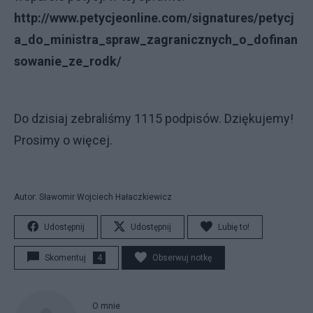
http://www.petycjeonline.com/signatures/petycj
a_do_ministra_spraw_zagranicznych_o_dofinan
sowanie_ze_rodk/
Do dzisiaj zebraliśmy 1115 podpisów. Dziękujemy!
Prosimy o więcej.
Autor: Sławomir Wojciech Hałaczkiewicz
Udostępnij
Udostępnij
Lubię to!
Skomentuj
4
Obserwuj notkę
O mnie