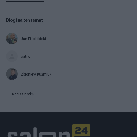
Blogi na ten temat
Jan Filip Libicki
catrw
Zbigniew Kuźmiuk
Napisz notkę