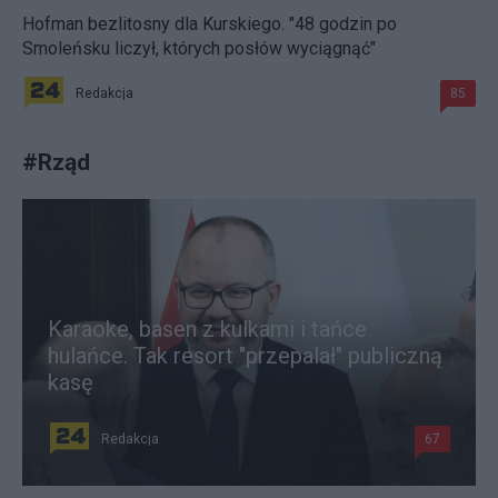
Hofman bezlitosny dla Kurskiego. "48 godzin po
Smoleńsku liczył, których posłów wyciągnąć"
Redakcja
85
#
Rząd
Karaoke, basen z kulkami i tańce
hulańce. Tak resort "przepalał" publiczną
kasę
Redakcja
67