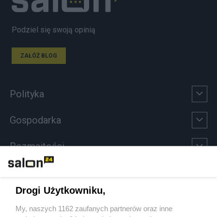
Podziel się swoją opinią
ZAŁÓŻ BLOG
Polityka
Gospodarka
Rozmaitości
Technologie
Drogi Użytkowniku,
Sport
My, naszych 1162 zaufanych partnerów oraz inne