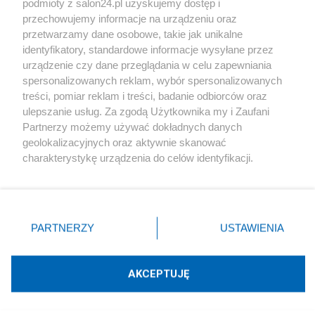
podmioty z salon24.pl uzyskujemy dostęp i
Społeczeństwo
przechowujemy informacje na urządzeniu oraz
przetwarzamy dane osobowe, takie jak unikalne
Kultura
identyfikatory, standardowe informacje wysyłane przez
urządzenie czy dane przeglądania w celu zapewniania
spersonalizowanych reklam, wybór spersonalizowanych
treści, pomiar reklam i treści, badanie odbiorców oraz
ulepszanie usług. Za zgodą Użytkownika my i Zaufani
X
Facebook
Instagram
Youtube
Partnerzy możemy używać dokładnych danych
geolokalizacyjnych oraz aktywnie skanować
charakterystykę urządzenia do celów identyfikacji.
Web Content Media sp. z o. o. © 2022
Ponieważ cenimy Twoją prywatność, prosimy o zgodę na
korzystanie z tych technologii poprzez kliknięcie
„Akceptuję”. Zgoda jest dobrowolna i zawsze możesz ją
Pomoc
O nas
Praca
Reklama
Kontakt
zmienić/wycofać klikając przycisk ustawień prywatności
PARTNERZY
USTAWIENIA
znajdujący się w lewym dolnym rogu strony
. Niektóre
rodzaje przetwarzania danych nie wymagają zgody
użytkownika, ale masz prawo sprzeciwić się takiemu
AKCEPTUJĘ
przetwarzaniu. Preferencje będą miały zastosowania tylko
Technologię dostarcza:
W3media.pl
na tej witrynie.