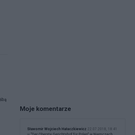
ośbą
Moje komentarze
Sławomir Wojciech Hałaczkiewicz
22.07.2018, 18:41
w
"Der Oberste Gerichtshof für Polen" w Niemczech