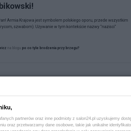
bikowski!
ę Pan! Armia Krajowa jest symbolem polskiego oporu, przede wszystkim
rycom, szwabom). Używanie w tym kontekście nazwy "nazisci"
wicz
na blogu
po co tyle brodzenia przy brzegu?
niku,
fanych partnerów oraz inne podmioty z salon24.pl uzyskujemy dost
niu oraz przetwarzamy dane osobowe, takie jak unikalne identyfikat
przez urządzenie czy dane przeglądania w celu zapewniania sperson