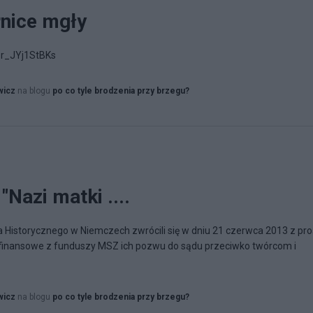
nice mgły
=r_JYj1StBKs
wicz
na blogu
po co tyle brodzenia przy brzegu?
Nazi matki ....
Historycznego w Niemczech zwrócili się w dniu 21 czerwca 2013 z pr
e finansowe z funduszy MSZ ich pozwu do sądu przeciwko twórcom i
wicz
na blogu
po co tyle brodzenia przy brzegu?