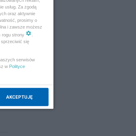
ie usług. Za zgodą
ych oraz aktywnie
watność, prosimy o
wolna i zawsze możesz
m rogu strony
.
sprzeciwić się
 naszych serwisów
esz w
Polityce
AKCEPTUJĘ