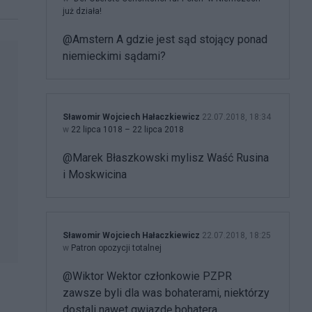
już działa!
@Amstern A gdzie jest sąd stojący ponad
niemieckimi sądami?
Sławomir Wojciech Hałaczkiewicz
22.07.2018, 18:34
w
22 lipca 1018 – 22 lipca 2018
@Marek Błaszkowski mylisz Waść Rusina
i Moskwicina
Sławomir Wojciech Hałaczkiewicz
22.07.2018, 18:25
w
Patron opozycji totalnej
@Wiktor Wektor członkowie PZPR
zawsze byli dla was bohaterami, niektórzy
dostali nawet gwiazdę bohatera