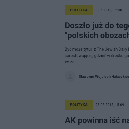
POLITYKA
9.06.2013, 12:30
Doszło już do teg
"polskich obozac
Być może tytuł z The Jewish Daily 
sprostowującej, gdzieś w środku gaz
że za...
Sławomir Wojciech Hałaczkie
POLITYKA
28.03.2013, 15:09
AK powinna iść n