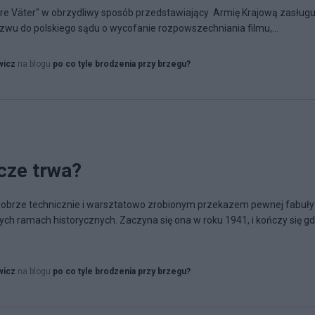
sere Väter" w obrzydliwy sposób przedstawiający Armię Krajową zasługu
zwu do polskiego sądu o wycofanie rozpowszechniania filmu,...
wicz
na blogu
po co tyle brodzenia przy brzegu?
cze trwa?
 dobrze technicznie i warsztatowo zrobionym przekazem pewnej fabuły
ch ramach historycznych. Zaczyna się ona w roku 1941, i kończy się gd
wicz
na blogu
po co tyle brodzenia przy brzegu?