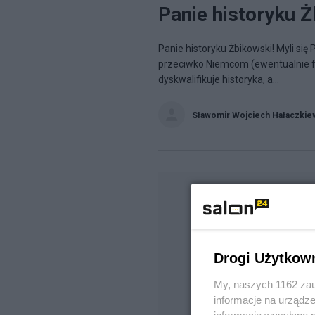
Panie historyku Ż
Panie historyku Żbikowski! Myli si
przeciwko Niemcom (ewentualnie f
dyskwalifikuje historyka, a...
Sławomir Wojciech Hałaczkie
Drogi Użytkow
My, naszych 1162 zau
informacje na urządze
informacje wysyłane 