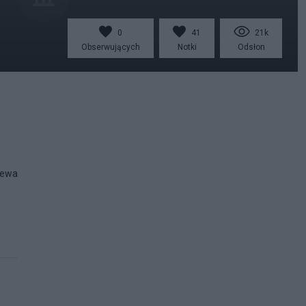
0
41
21k
Obserwujących
Notki
Odsłon
zewa