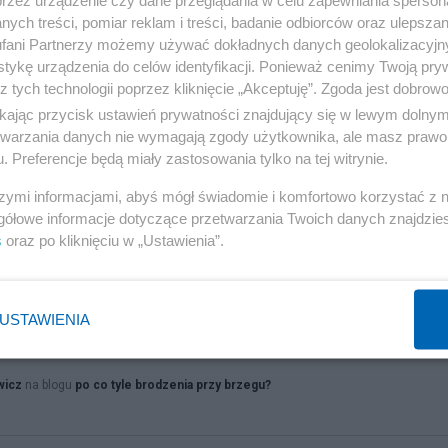
ych treści, pomiar reklam i treści, badanie odbiorców oraz ulepszan
fani Partnerzy możemy używać dokładnych danych geolokalizacyjn
tykę urządzenia do celów identyfikacji. Ponieważ cenimy Twoją pry
z tych technologii poprzez kliknięcie „Akceptuję”. Zgoda jest dobro
ikając przycisk ustawień prywatności znajdujący się w lewym dolny
etwarzania danych nie wymagają zgody użytkownika, ale masz prawo 
. Preferencje będą miały zastosowania tylko na tej witrynie.
szymi informacjami, abyś mógł świadomie i komfortowo korzystać z
 Polskiego Towarzystwa
gółowe informacje dotyczące przetwarzania Twoich danych znajdzi
 Niemczech
s
oraz po kliknięciu w „Ustawienia”.
rzy i Czytelnicy salonu prosimy bardzo o poparcie naszej petycji
u pozwu zbiorowego przeciwko twórcom i dystrybutorom filmowego
USTAWIENIA
wicz
na blogu
po co tyle brodzenia przy brzegu?