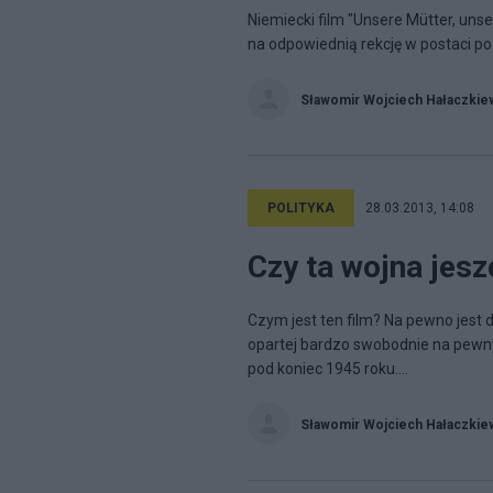
Niemiecki film "Unsere Mütter, un
na odpowiednią rekcję w postaci po
Sławomir Wojciech Hałaczkie
POLITYKA
28.03.2013, 14:08
Czy ta wojna jesz
Czym jest ten film? Na pewno jest
opartej bardzo swobodnie na pewny
pod koniec 1945 roku....
Sławomir Wojciech Hałaczkie