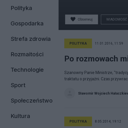
Polityka
Obserwuj
WIADOMOŚĆ
Gospodarka
Strefa zdrowia
POLITYKA
11.01.2016, 11:59
Rozmaitości
Po rozmowach mi
Technologie
Szanowny Panie Ministrze, "tradyc
traktatu o przyjaźni. Czas przywra
Sport
Sławomir Wojciech Hałaczkie
Społeczeństwo
Kultura
POLITYKA
8.05.2014, 19:12