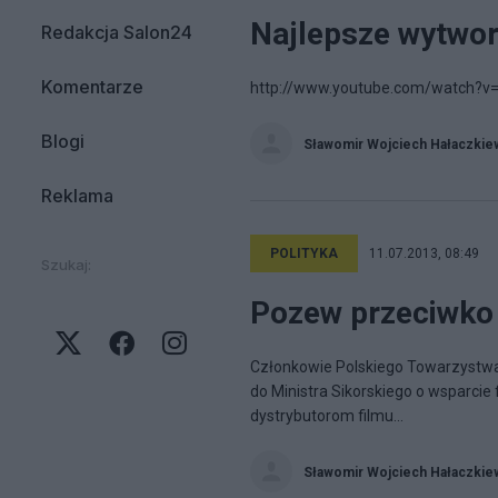
Najlepsze wytwor
Redakcja Salon24
Komentarze
http://www.youtube.com/watch?v
Blogi
Sławomir Wojciech Hałaczkie
Reklama
POLITYKA
11.07.2013, 08:49
Szukaj:
Pozew przeciwko "
Członkowie Polskiego Towarzystwa 
do Ministra Sikorskiego o wsparci
dystrybutorom filmu...
Sławomir Wojciech Hałaczkie