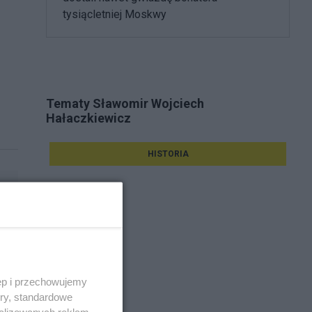
tysiącletniej Moskwy
Tematy Sławomir Wojciech
Hałaczkiewicz
HISTORIA
ęp i przechowujemy
ory, standardowe
alizowanych reklam,