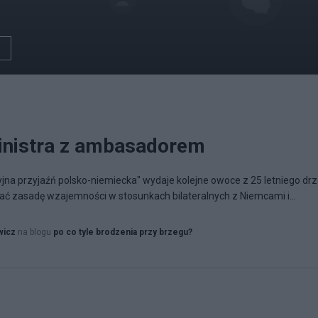
nistra z ambasadorem
yjna przyjaźń polsko-niemiecka" wydaje kolejne owoce z 25 letniego dr
cać zasadę wzajemności w stosunkach bilateralnych z Niemcami i...
wicz
na blogu
po co tyle brodzenia przy brzegu?