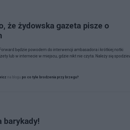
o, że żydowska gazeta pisze o
h
Forward będzie powodem do interwencji ambasadora i krótkiej notki
ety lub w internecie w miejscu, gdzie nikt nie czyta. Należy się spodzie
wicz
na blogu
po co tyle brodzenia przy brzegu?
a barykady!