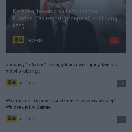
Karaoke, basen z kulkami i tańce
hulańce. Tak resort "przepalał" publiczną
kasę
Redakcja
58
Z ustawy "o Airbnb" zniknęły kluczowe zapisy. Ministra
mówi o lobbingu
Redakcja
34
Wiceminister odpowie za złamanie ciszy wyborczej?
Wniosek już w Sejmie
Redakcja
37