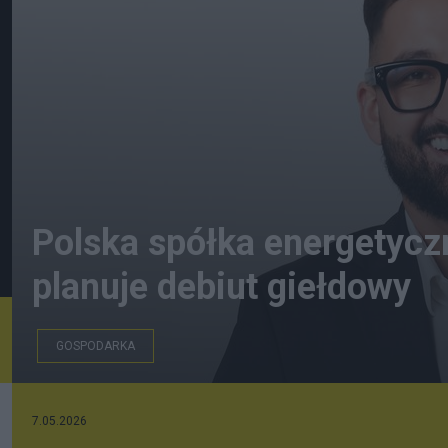
Polska spółka energetycz
planuje debiut giełdowy
GOSPODARKA
7.05.2026