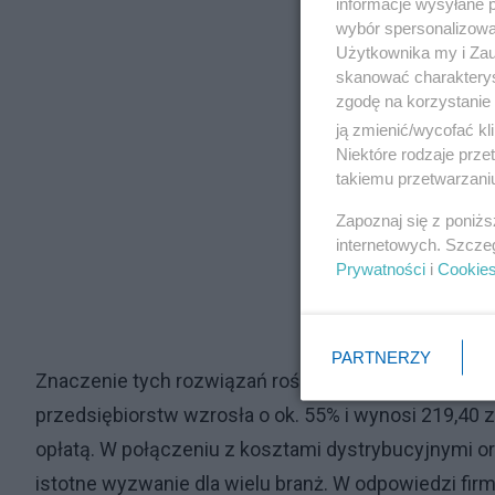
informacje wysyłane 
wybór spersonalizowan
Użytkownika my i Zau
skanować charakterys
zgodę na korzystanie 
ją zmienić/wycofać kl
Niektóre rodzaje prz
takiemu przetwarzaniu
Zapoznaj się z poniż
internetowych. Szcze
Prywatności
i
Cookie
PARTNERZY
Znaczenie tych rozwiązań rośnie wraz z presją kosz
przedsiębiorstw wzrosła o ok. 55% i wynosi 219,40 
opłatą. W połączeniu z kosztami dystrybucyjnymi o
istotne wyzwanie dla wielu branż. W odpowiedzi fi