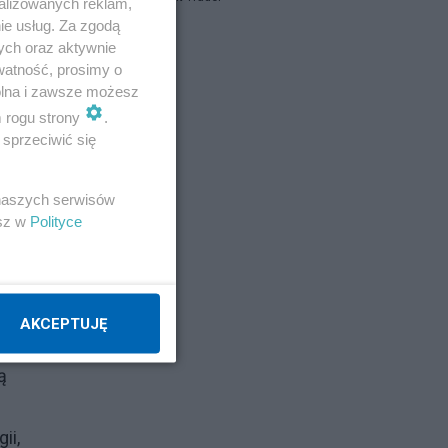
alizowanych reklam,
ie usług. Za zgodą
ych oraz aktywnie
Napisz notkę
watność, prosimy o
wolna i zawsze możesz
m rogu strony
.
sprzeciwić się
 naszych serwisów
esz w
Polityce
AKCEPTUJĘ
ą
ii,