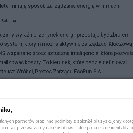
determinują sposób zarządzania energią w firmach.
Reklama
dzimy wyraźnie, że rynek energii przestaje być zbiorem
ko system, którym można aktywnie zarządzać. Kluczową
S wspierane przez sztuczną inteligencję, które pozwal
lizować koszty. To kierunek, który będzie definiował
Mateusz Wróbel, Prezes Zarządu EcoRun S.A.
niku,
fanych partnerów oraz inne podmioty z salon24.pl uzyskujemy dost
niu oraz przetwarzamy dane osobowe, takie jak unikalne identyfikat