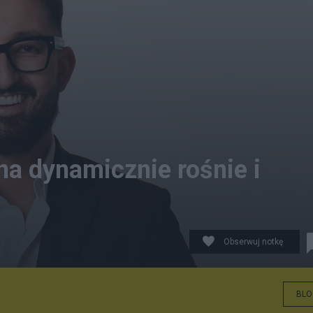
na dynamicznie rośnie i
Obserwuj notkę
BLO