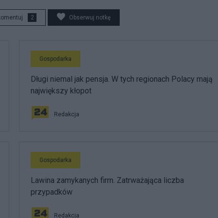
komentuj
2
Obserwuj notkę
Gospodarka
Długi niemal jak pensja. W tych regionach Polacy mają
największy kłopot
Redakcja
Gospodarka
Lawina zamykanych firm. Zatrważająca liczba
przypadków
Redakcja