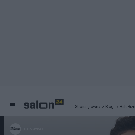
Strona główna
Blogi
HaloBiz
HaloBiznes