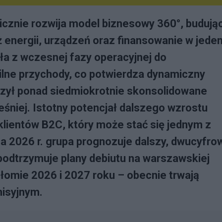
cznie rozwija model biznesowy 360°, budują
 energii, urządzeń oraz finansowanie w jede
ła z wczesnej fazy operacyjnej do
lne przychody, co potwierdza dynamiczny
szył ponad siedmiokrotnie skonsolidowane
eśniej. Istotny potencjał dalszego wzrostu
lientów B2C, który może stać się jednym z
a 2026 r. grupa prognozuje dalszy, dwucyfro
 podtrzymuje plany debiutu na warszawskiej
łomie 2026 i 2027 roku – obecnie trwają
isyjnym.