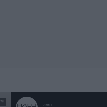
78
O mnie