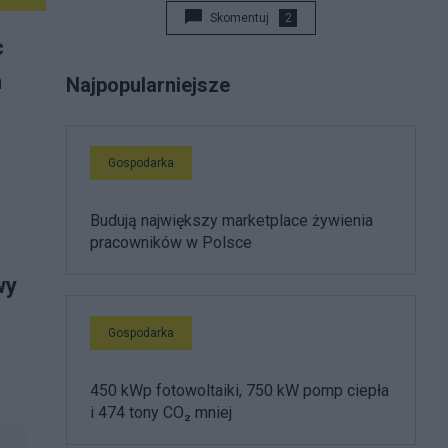
Skomentuj
2
c
n
Najpopularniejsze
Gospodarka
Budują największy marketplace żywienia
pracowników w Polsce
wy
Gospodarka
450 kWp fotowoltaiki, 750 kW pomp ciepła
i 474 tony CO₂ mniej