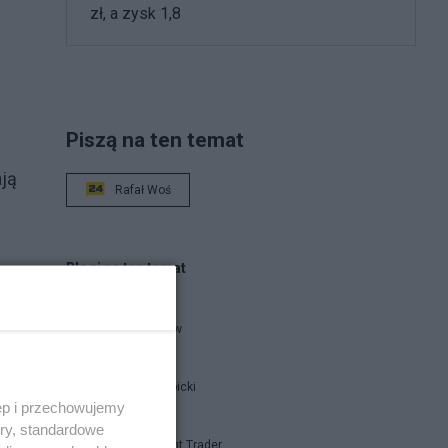
zł, a zysk 1,8
Piszą na ten temat
ają
Rafał Woś
Blogi na ten temat
threeme-ww
Jan Filip Libicki
ęp i przechowujemy
ory, standardowe
Independent Trader