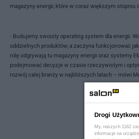
magazyny energii, które w coraz większym stopniu 
- Budujemy swoisty operating system dla energii. Wi
oddzielnych produktów, a zaczyna funkcjonować ja
rolę odgrywają tu magazyny energii oraz systemy EM
podejmować decyzje w czasie rzeczywistym i optyma
rozwój całej branży w najbliższych latach – mówi 
Drogi Użytkow
My, naszych 1162 zau
informacje na urządze