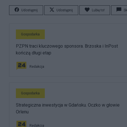
Udostępnij
Udostępnij
Lubię to!
S
Gospodarka
PZPN traci kluczowego sponsora. Brzoska i InPost
kończą długi etap
Redakcja
Gospodarka
Strategiczna inwestycja w Gdańsku. Oczko w głowie
Orlenu
Redakcja