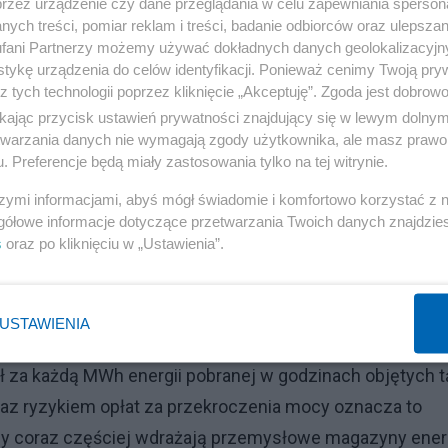
przez urządzenie czy dane przeglądania w celu zapewniania sperson
ych treści, pomiar reklam i treści, badanie odbiorców oraz ulepszan
fani Partnerzy możemy używać dokładnych danych geolokalizacyjn
tykę urządzenia do celów identyfikacji. Ponieważ cenimy Twoją pry
z tych technologii poprzez kliknięcie „Akceptuję”. Zgoda jest dobro
ikając przycisk ustawień prywatności znajdujący się w lewym dolny
etwarzania danych nie wymagają zgody użytkownika, ale masz prawo 
. Preferencje będą miały zastosowania tylko na tej witrynie.
szymi informacjami, abyś mógł świadomie i komfortowo korzystać z
gółowe informacje dotyczące przetwarzania Twoich danych znajdzi
s
oraz po kliknięciu w „Ustawienia”.
USTAWIENIA
tową. Od stycznia 2026 r. opłata mocowa dla
zł za każdą MWh energii pobranej w godzinach objętych t
raz ryzykiem opłat za przekroczenia mocy oznacza to
rmy coraz częściej wdrażają przemysłowe magazyny energ