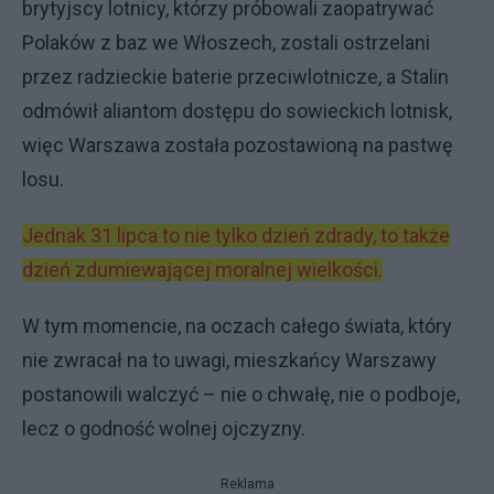
brytyjscy lotnicy, którzy próbowali zaopatrywać
Polaków z baz we Włoszech, zostali ostrzelani
przez radzieckie baterie przeciwlotnicze, a Stalin
odmówił aliantom dostępu do sowieckich lotnisk,
więc Warszawa została pozostawioną na pastwę
losu.
Jednak 31 lipca to nie tylko dzień zdrady, to także
dzień zdumiewającej moralnej wielkości.
W tym momencie, na oczach całego świata, który
nie zwracał na to uwagi, mieszkańcy Warszawy
postanowili walczyć – nie o chwałę, nie o podboje,
lecz o godność wolnej ojczyzny.
Reklama