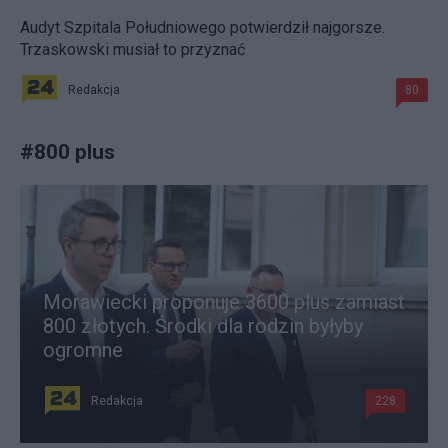
Audyt Szpitala Południowego potwierdził najgorsze.
Trzaskowski musiał to przyznać
Redakcja
80
#
800 plus
Morawiecki proponuje 3600 plus zamiast
800 złotych. Środki dla rodzin byłyby
ogromne
Redakcja
228