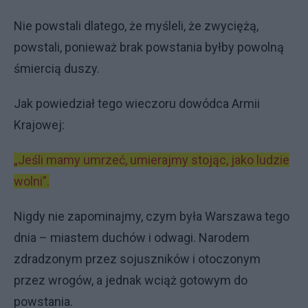
Nie powstali dlatego, że myśleli, że zwyciężą,
powstali, ponieważ brak powstania byłby powolną
śmiercią duszy.
Jak powiedział tego wieczoru dowódca Armii
Krajowej:
„Jeśli mamy umrzeć, umierajmy stojąc, jako ludzie
wolni”.
Nigdy nie zapominajmy, czym była Warszawa tego
dnia – miastem duchów i odwagi. Narodem
zdradzonym przez sojuszników i otoczonym
przez wrogów, a jednak wciąż gotowym do
powstania.