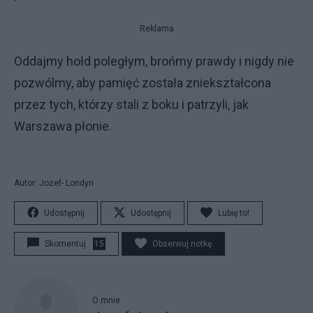
Reklama
Oddajmy hołd poległym, brońmy prawdy i nigdy nie
pozwólmy, aby pamięć została zniekształcona
przez tych, którzy stali z boku i patrzyli, jak
Warszawa płonie.
Autor: Jozef- Londyn
Udostępnij
Udostępnij
Lubię to!
Skomentuj
15
Obserwuj notkę
O mnie