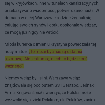
się w kryjówkach, inne w tunelach kanalizacyjnych,
przekazywano wiadomości, potwierdzano hasła. W
domach w całej Warszawie rodzice żegnali się
całując swoich synów i córki, doskonale wiedząc,
że mogą już nigdy nie wrócić.
Młoda kurierka o imieniu Krystyna powiedziała tej
nocy matce:
„To może być naszą ostatnia
rozmową. Ale jeśli umrę, niech to będzie coś
ważnego”.
Niemcy wciąż byli silni. Warszawa wciąż
znajdowała się pod butem SS i Gestapo. Jednak
Armia Krajowa śmiała wierzyć, że Polska może
wyzwolić się, dzięki Polakom, dla Polaków, zanim