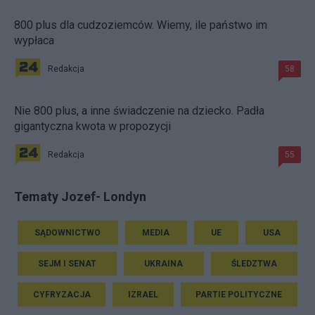
800 plus dla cudzoziemców. Wiemy, ile państwo im
wypłaca
Redakcja
58
Nie 800 plus, a inne świadczenie na dziecko. Padła
gigantyczna kwota w propozycji
Redakcja
55
Tematy Jozef- Londyn
SĄDOWNICTWO
MEDIA
UE
USA
SEJM I SENAT
UKRAINA
ŚLEDZTWA
CYFRYZACJA
IZRAEL
PARTIE POLITYCZNE