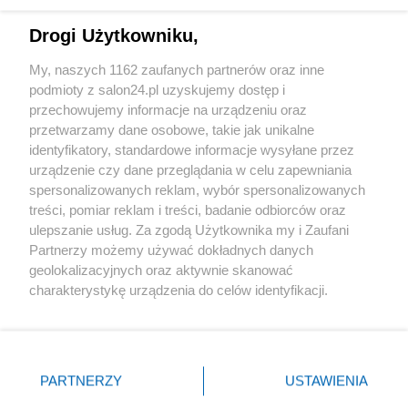
Technologie
Drogi Użytkowniku,
Sport
My, naszych 1162 zaufanych partnerów oraz inne
podmioty z salon24.pl uzyskujemy dostęp i
Społeczeństwo
przechowujemy informacje na urządzeniu oraz
przetwarzamy dane osobowe, takie jak unikalne
Kultura
identyfikatory, standardowe informacje wysyłane przez
urządzenie czy dane przeglądania w celu zapewniania
spersonalizowanych reklam, wybór spersonalizowanych
treści, pomiar reklam i treści, badanie odbiorców oraz
ulepszanie usług. Za zgodą Użytkownika my i Zaufani
X
Facebook
Instagram
Youtube
Partnerzy możemy używać dokładnych danych
geolokalizacyjnych oraz aktywnie skanować
charakterystykę urządzenia do celów identyfikacji.
Web Content Media sp. z o. o. © 2022
Ponieważ cenimy Twoją prywatność, prosimy o zgodę na
korzystanie z tych technologii poprzez kliknięcie
„Akceptuję”. Zgoda jest dobrowolna i zawsze możesz ją
Pomoc
O nas
Praca
Reklama
Kontakt
zmienić/wycofać klikając przycisk ustawień prywatności
PARTNERZY
USTAWIENIA
znajdujący się w lewym dolnym rogu strony
. Niektóre