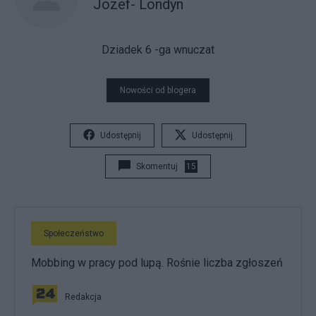
Jozef- Londyn
Dziadek 6 -ga wnuczat
Nowości od blogera
Udostępnij
Udostępnij
Skomentuj
15
Społeczeństwo
Mobbing w pracy pod lupą. Rośnie liczba zgłoszeń
Redakcja