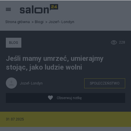
Strona główna
Blogi
Jozef- Londyn
228
BLOG
Jeśli mamy umrzeć, umierajmy
stojąc, jako ludzie wolni
Jozef- Londyn
SPOŁECZEŃSTWO
Obserwuj notkę
31.07.2025