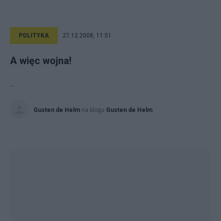
POLITYKA
27.12.2008, 11:51
A więc wojna!
...
Gusten de Helm
na blogu
Gusten de Helm