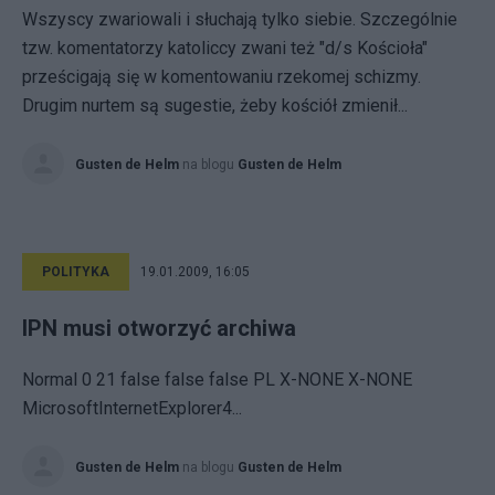
Wszyscy zwariowali i słuchają tylko siebie. Szczególnie
tzw. komentatorzy katoliccy zwani też "d/s Kościoła"
prześcigają się w komentowaniu rzekomej schizmy.
Drugim nurtem są sugestie, żeby kościół zmienił...
Gusten de Helm
na blogu
Gusten de Helm
POLITYKA
19.01.2009, 16:05
IPN musi otworzyć archiwa
Normal 0 21 false false false PL X-NONE X-NONE
MicrosoftInternetExplorer4...
Gusten de Helm
na blogu
Gusten de Helm