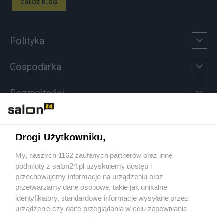
ZAŁÓŻ BLOG
Polityka
Gospodarka
Rozmaitości
Technologie
Drogi Użytkowniku,
Sport
My, naszych 1162 zaufanych partnerów oraz inne
podmioty z salon24.pl uzyskujemy dostęp i
Społeczeństwo
przechowujemy informacje na urządzeniu oraz
przetwarzamy dane osobowe, takie jak unikalne
Kultura
identyfikatory, standardowe informacje wysyłane przez
urządzenie czy dane przeglądania w celu zapewniania