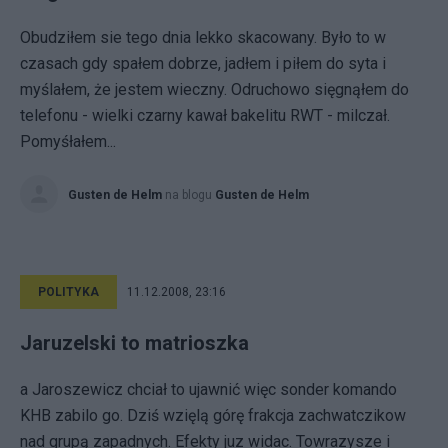
Obudziłem sie tego dnia lekko skacowany. Było to w
czasach gdy spałem dobrze, jadłem i piłem do syta i
myślałem, że jestem wieczny. Odruchowo sięgnąłem do
telefonu - wielki czarny kawał bakelitu RWT - milczał.
Pomyśłałem...
Gusten de Helm
na blogu
Gusten de Helm
POLITYKA
11.12.2008, 23:16
Jaruzelski to matrioszka
a Jaroszewicz chciał to ujawnić więc sonder komando
KHB zabilo go. Dziś wzięlą górę frakcja zachwatczikow
nad grupą zapadnych. Efekty juz widac. Towrazysze i