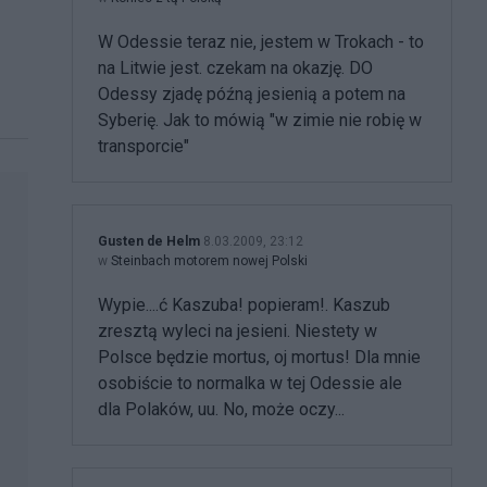
W Odessie teraz nie, jestem w Trokach - to
na Litwie jest. czekam na okazję. DO
Odessy zjadę późną jesienią a potem na
Syberię. Jak to mówią "w zimie nie robię w
transporcie"
Gusten de Helm
8.03.2009, 23:12
w
Steinbach motorem nowej Polski
Wypie....ć Kaszuba! popieram!. Kaszub
zresztą wyleci na jesieni. Niestety w
Polsce będzie mortus, oj mortus! Dla mnie
osobiście to normalka w tej Odessie ale
dla Polaków, uu. No, może oczy...