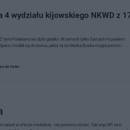
a 4 wydziału kijowskiego NKWD z 1
 Z tymi Polakami nie idzie gładko. W samych tylko Sarnach musiałem
Uparci, modlili się do końca, jakby ta ich Matka Boska mogła pomóc i
en de Helm
ą
ić nawet w sferze medialnej - nie powinno istnieć. Tak więc RP, twór