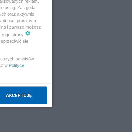
alizowanych reklam,
ie usług. Za zgodą
ych oraz aktywnie
watność, prosimy o
wolna i zawsze możesz
m rogu strony
.
sprzeciwić się
 naszych serwisów
esz w
Polityce
AKCEPTUJĘ
zęła