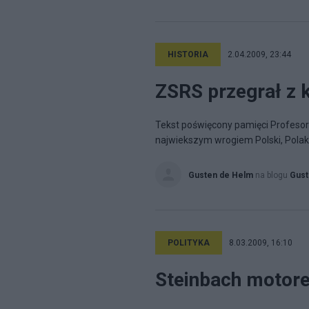
HISTORIA
2.04.2009, 23:44
ZSRS przegrał z 
Tekst poświęcony pamięci Profesora
najwiekszym wrogiem Polski, Polaków 
Gusten de Helm
na blogu
Gust
POLITYKA
8.03.2009, 16:10
Steinbach motore