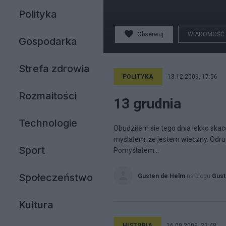
Polityka
Obserwuj
WIADOMOŚĆ
Gospodarka
Strefa zdrowia
POLITYKA
13.12.2009, 17:56
Rozmaitości
13 grudnia
Technologie
Obudziłem sie tego dnia lekko skac
myślałem, że jestem wieczny. Odruc
Sport
Pomyśłałem...
Społeczeństwo
Gusten de Helm
na blogu
Gust
Kultura
HISTORIA
16.09.2009, 22:48