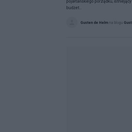
pojałtańskiego porządku, istniejąc
budżet...
Gusten de Helm
na blogu
Gust