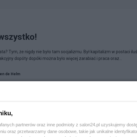
wszystko!
ta? Tym, że nigdy nie było tam socjalizmu. Był kapitalizm w postaci ilu
kcyjny dopóty dopóki można było więcej zarabiać i praca oraz...
en de Helm
niku,
fanych partnerów oraz inne podmioty z salon24.pl uzyskujemy dost
niu oraz przetwarzamy dane osobowe, takie jak unikalne identyfikat