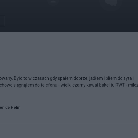
owany. Było to w czasach gdy spałem dobrze, jadłem i piłem do syta i
howo sięgnąłem do telefonu - wielki czarny kawał bakelitu RWT - milcz
en de Helm