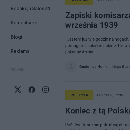
Redakcja Salon24
Zapiski komisarz
Komentarze
września 1939
Blogi
Jestem już tyle godzin na nogach.
pomagać i osobiście dobić z 15-tu. 
Reklama
pokonać Armię...
Gusten de Helm
na blogu
Gust
Szukaj:
POLITYKA
4.09.2009, 12:35
Koniec z tą Polsk
Państwo, które nie potrafi się obron