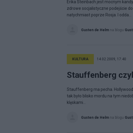
Erika Steinbach jest mocnym kandy
zdrowe socjalistyczne podejście do
natychmiast poprze Rosja. I odda...
Gusten de Helm
na blogu
Gust
KULTURA
14.02.2009, 17:40
Stauffenberg czyl
Stauffenberg ma pecha. Hollywoodzk
tak było blisko mordu na tym nie
klęskami...
Gusten de Helm
na blogu
Gust