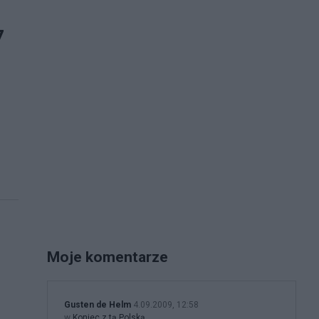
7
Moje komentarze
Gusten de Helm
4.09.2009, 12:58
w
Koniec z tą Polską