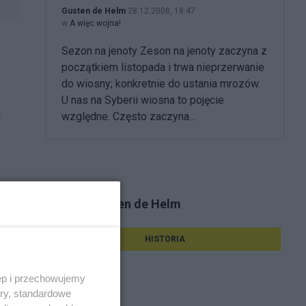
Gusten de Helm
28.12.2008, 18:47
w
A więc wojna!
Sezon na jenoty Zeson na jenoty zaczyna z
początkiem listopada i trwa nieprzerwanie
do wiosny; konkretnie do ustania mrozów.
U nas na Syberii wiosna to pojęcie
ś
względne. Często zaczyna...
Tematy Gusten de Helm
HISTORIA
ęp i przechowujemy
ory, standardowe