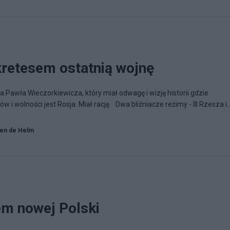
kretesem ostatnią wojnę
 Pawła Wieczorkiewicza, który miał odwagę i wizję historii gdzie
i wolności jest Rosja. Miał rację. Dwa bliźniacze reżimy - III Rzesza i..
en de Helm
m nowej Polski