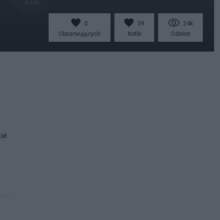
0
39
24k
Obserwujących
Notki
Odsłon
ał.