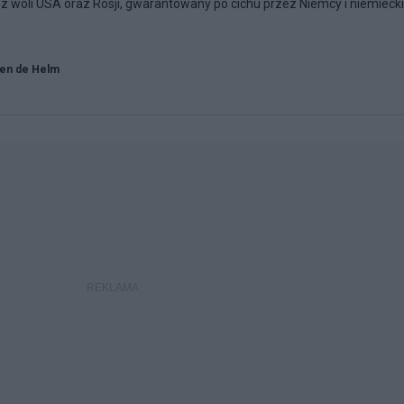
y z woli USA oraz Rosji, gwarantowany po cichu przez Niemcy i niemiecki
en de Helm