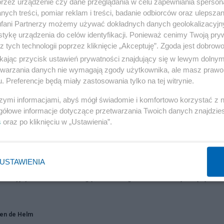
przez urządzenie czy dane przeglądania w celu zapewniania sperson
ych treści, pomiar reklam i treści, badanie odbiorców oraz ulepszan
fani Partnerzy możemy używać dokładnych danych geolokalizacyjn
tykę urządzenia do celów identyfikacji. Ponieważ cenimy Twoją pry
z tych technologii poprzez kliknięcie „Akceptuję”. Zgoda jest dobro
ikając przycisk ustawień prywatności znajdujący się w lewym dolny
etwarzania danych nie wymagają zgody użytkownika, ale masz prawo 
. Preferencje będą miały zastosowania tylko na tej witrynie.
szymi informacjami, abyś mógł świadomie i komfortowo korzystać z
gółowe informacje dotyczące przetwarzania Twoich danych znajdzi
s
oraz po kliknięciu w „Ustawienia”.
rocznica ocalenia Paryża
USTAWIENIA
dnia, zjednoczona pod przewodnictwem Niemiec Adolfa Hitlera rozpoc
wencyjny na ZSRS. I nie mogą zmienić tego faktu konotacje wiążące
en de Helm