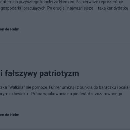
datem na przyszłego kanclerza Niemiec. Po pierwsze reprezentuje
 gospodarki i pracujących. Po drugie i najważniejsze – taką kandydatkę
en de Helm
i fałszywy patriotyzm
a "Walkiria" nie pomoże. Fuhrer umknął z bunkra do baraczku i ocalał
dobrym człowieku. Próba wpakowania na piedestał rozczarowanego
en de Helm