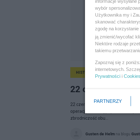
informacje wysyłane 
wybór spersonalizowan
Użytkownika my i Zau
skanować charakterys
zgodę na korzystanie 
ją zmienić/wycofać kl
Niektóre rodzaje prz
takiemu przetwarzaniu
Zapoznaj się z poniż
internetowych. Szcze
HISTORIA
21.06.2009, 12:17
Prywatności
i
Cookie
22 czerwca czyli 
PARTNERZY
22 czerwca 1941 cywilizacja zacho
operację obronną poprzez atak pre
zbrodniczość obu...
Gusten de Helm
na blogu
Gust