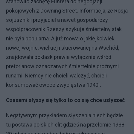
stanowiło zachętę Fuhrera do negocjacji
pokojowych z Downing Street. Informacja, że Rosja
sojusznik i przyjaciel a nawet gospodarczy
współpracownik Rzeszy szykuje śmiertelny atak
nie była popularna. A już mowa o jakiejkolwiek
nowej wojnie, wielkiej i skierowanej na Wschód,
znajdowała poklask prawie wyłącznie wśród
pretorianów oznaczanych śmiertelnie groźnymi
runami. Niemcy nie chcieli walczyć, chcieli
konsumować owoce zwycięstwa 1940r.
Czasami słyszy się tylko to co się chce usłyszeć
Negatywnym przykładem słyszenia niech będzie
tu postawa polskich elit gdzieś na przełomie 1938-
39 gdzie powszechne było przekonanie o