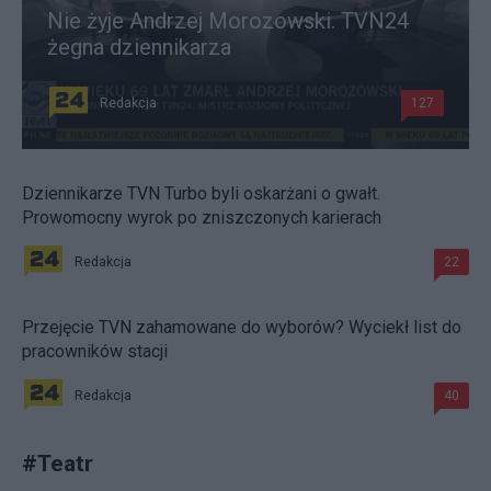
Nie żyje Andrzej Morozowski. TVN24
żegna dziennikarza
Redakcja
127
Dziennikarze TVN Turbo byli oskarżani o gwałt.
Prowomocny wyrok po zniszczonych karierach
Redakcja
22
Przejęcie TVN zahamowane do wyborów? Wyciekł list do
pracowników stacji
Redakcja
40
#
Teatr