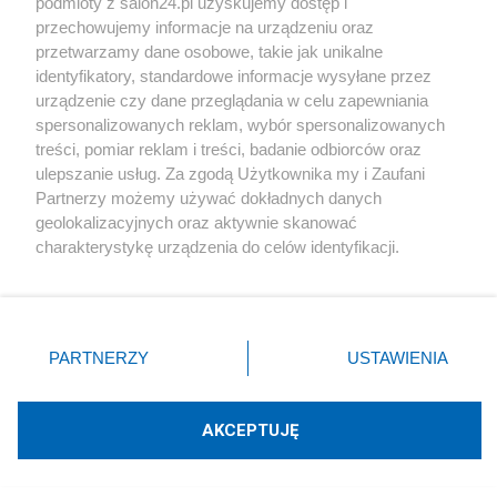
podmioty z salon24.pl uzyskujemy dostęp i
Polityka
przechowujemy informacje na urządzeniu oraz
przetwarzamy dane osobowe, takie jak unikalne
identyfikatory, standardowe informacje wysyłane przez
Gospodarka
urządzenie czy dane przeglądania w celu zapewniania
spersonalizowanych reklam, wybór spersonalizowanych
Rozmaitości
treści, pomiar reklam i treści, badanie odbiorców oraz
ulepszanie usług. Za zgodą Użytkownika my i Zaufani
Partnerzy możemy używać dokładnych danych
Technologie
geolokalizacyjnych oraz aktywnie skanować
charakterystykę urządzenia do celów identyfikacji.
Sport
Ponieważ cenimy Twoją prywatność, prosimy o zgodę na
korzystanie z tych technologii poprzez kliknięcie
„Akceptuję”. Zgoda jest dobrowolna i zawsze możesz ją
Społeczeństwo
zmienić/wycofać klikając przycisk ustawień prywatności
PARTNERZY
USTAWIENIA
znajdujący się w lewym dolnym rogu strony
. Niektóre
Kultura
rodzaje przetwarzania danych nie wymagają zgody
użytkownika, ale masz prawo sprzeciwić się takiemu
AKCEPTUJĘ
przetwarzaniu. Preferencje będą miały zastosowania tylko
na tej witrynie.
X
Facebook
Instagram
Youtube