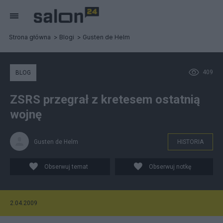
Strona główna
Blogi
Gusten de Helm
409
BLOG
ZSRS przegrał z kretesem ostatnią
wojnę
Gusten de Helm
HISTORIA
Obserwuj temat
Obserwuj notkę
2.04.2009