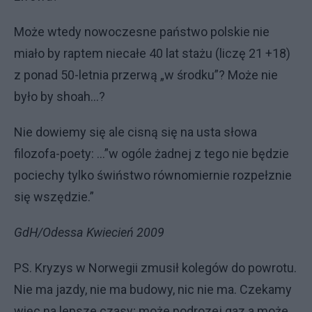
Może wtedy nowoczesne państwo polskie nie
miało by raptem niecałe 40 lat stażu (liczę 21 +18)
z ponad 50-letnia przerwą „w środku”? Może nie
było by shoah…?
Nie dowiemy się ale cisną się na usta słowa
filozofa-poety: …”w ogóle żadnej z tego nie będzie
pociechy tylko świństwo równomiernie rozpełznie
się wszędzie.”
GdH/Odessa Kwiecień 2009
PS. Kryzys w Norwegii zmusił kolegów do powrotu.
Nie ma jazdy, nie ma budowy, nic nie ma. Czekamy
więc na lepsze czasy; może podrozej gaz a może