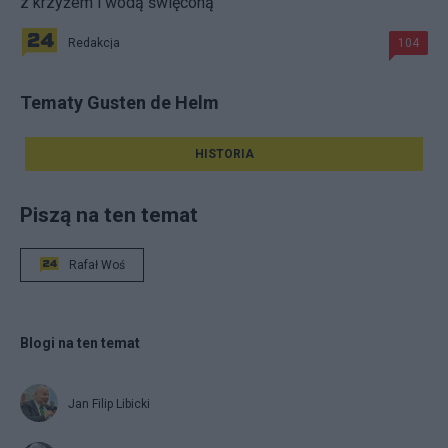
z krzyżem i wodą święconą
Redakcja
104
Tematy Gusten de Helm
HISTORIA
Piszą na ten temat
Rafał Woś
Blogi na ten temat
Jan Filip Libicki