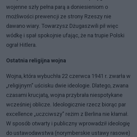
wojenne szły pełna parą a doniesieniom o
możliwości prewencji ze strony Rzeszy nie
dawano wiary. Towarzysz Dżugaszwili pił więc
wódkę i spał spokojnie ufając, że na trupie Polski
ograł Hitlera.
Ostatnia religijna wojna
Wojna, która wybuchła 22 czerwca 1941 r. zwarła w
„religijnym” uścisku dwie ideologie. Dlatego, zwana
czasami krucjatą, wojna przybrała niespotykane
wcześniej oblicze. Ideologicznie rzecz biorąc par
excellence „uczciwszy” reżim z Berlina nie kłamał.
W sposób otwarty i publiczny wprowadził ideologię
do ustawodawstwa (norymberskie ustawy rasowe)