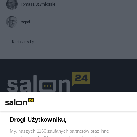
Tomasz Szymborski
cepol
Napisz notkę
Podziel się swoją opinią
Drogi Użytkowniku,
ZAŁÓŻ BLOG
My, naszych 1160 zaufanych partnerów oraz inne