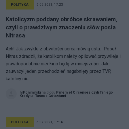
POLITYKA
6.09.2021, 17:23
Katolicyzm poddany obróbce skrawaniem,
czyli o prawdziwym znaczeniu słów posła
Nitrasa
Ach! Jak zwykle z obwitości serca mówią usta... Poseł
Nitras zdradził, że katolikom należy opiłować przywileje i
prawdopodobnie niedługo będą w mniejszości. Jak
zauważył jeden przechodzień nagabnięty przez TVP,
katolicy nie...
hrPonimirski
na blogu
Panem et Circenses czyli Taniego
Kredytu i Tańca z Gwiazdami
POLITYKA
5.07.2021, 17:16