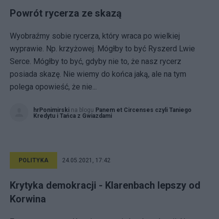
Powrót rycerza ze skazą
Wyobraźmy sobie rycerza, który wraca po wielkiej
wyprawie. Np. krzyżowej. Mógłby to być Ryszerd Lwie
Serce. Mógłby to być, gdyby nie to, że nasz rycerz
posiada skazę. Nie wiemy do końca jaką, ale na tym
polega opowieść, że nie...
hrPonimirski
na blogu
Panem et Circenses czyli Taniego
Kredytu i Tańca z Gwiazdami
POLITYKA
24.05.2021, 17:42
Krytyka demokracji - Klarenbach lepszy od
Korwina