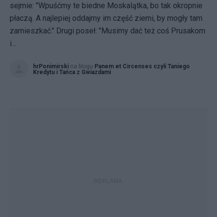
sejmie: "Wpuśćmy te biedne Moskalątka, bo tak okropnie
płaczą. A najlepiej oddajmy im część ziemi, by mogły tam
zamieszkać." Drugi poseł: "Musimy dać też coś Prusakom
i...
hrPonimirski
na blogu
Panem et Circenses czyli Taniego
Kredytu i Tańca z Gwiazdami