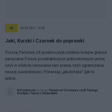
UE
20.09.2021, 18:05
Jaki, Kurski i Czarnek do poprawki
Proszę Państwa, UE przekroczyła ostatnio kolejne granice
narzucania Polsce pozatraktowych jednostronnych umów,
czyli w efekcie narzucania nam prawa, czyli ograniczania
naszej suwerenności. Ponieważ „jakobińska” (jak to
ładnie...
hrPonimirski
na blogu
Panem et Circenses czyli Taniego
Kredytu i Tańca z Gwiazdami