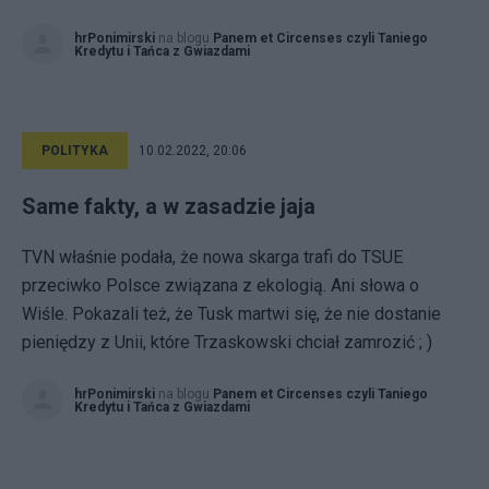
hrPonimirski
na blogu
Panem et Circenses czyli Taniego
Kredytu i Tańca z Gwiazdami
POLITYKA
10.02.2022, 20:06
Same fakty, a w zasadzie jaja
TVN właśnie podała, że nowa skarga trafi do TSUE
przeciwko Polsce związana z ekologią. Ani słowa o
Wiśle. Pokazali też, że Tusk martwi się, że nie dostanie
pieniędzy z Unii, które Trzaskowski chciał zamrozić ; )
hrPonimirski
na blogu
Panem et Circenses czyli Taniego
Kredytu i Tańca z Gwiazdami