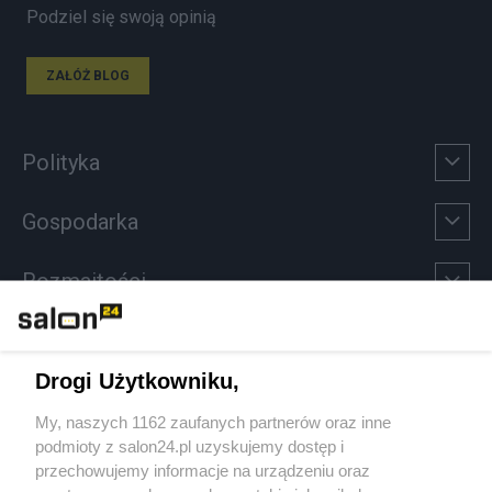
Podziel się swoją opinią
ZAŁÓŻ BLOG
Polityka
Gospodarka
Rozmaitości
Technologie
Drogi Użytkowniku,
Sport
My, naszych 1162 zaufanych partnerów oraz inne
podmioty z salon24.pl uzyskujemy dostęp i
Społeczeństwo
przechowujemy informacje na urządzeniu oraz