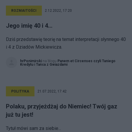
ROZMAITOŚCI
2.12.2022, 17:20
Jego imię 40 i 4...
Dziś przedstawię teorię na temat interpretacji słynnego 40
i 4 z Dziadów Mickiewicza.
hrPonimirski
na blogu
Panem et Circenses czyli Taniego
Kredytu i Tańca z Gwiazdami
POLITYKA
21.07.2022, 17:42
Polaku, przyjeżdżaj do Niemiec! Twój gaz
już tu jest!
Tytuł mówi sam za siebie...