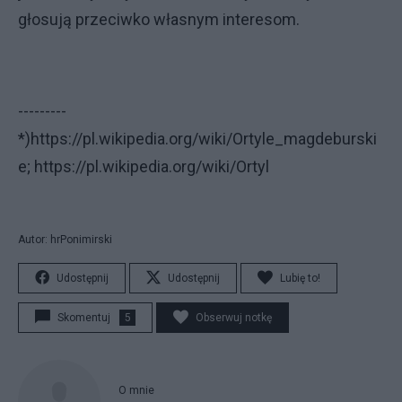
głosują przeciwko własnym interesom.
---------
*)https://pl.wikipedia.org/wiki/Ortyle_magdeburski
e; https://pl.wikipedia.org/wiki/Ortyl
Autor: hrPonimirski
Udostępnij
Udostępnij
Lubię to!
Skomentuj
5
Obserwuj notkę
O mnie