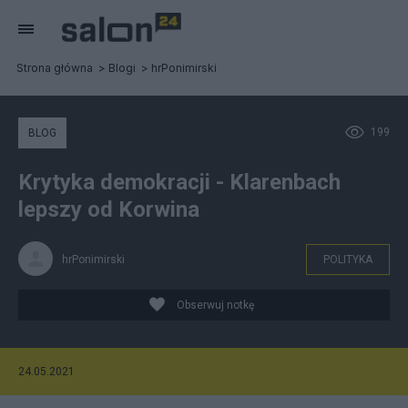
Strona główna
Blogi
hrPonimirski
199
BLOG
Krytyka demokracji - Klarenbach
lepszy od Korwina
hrPonimirski
POLITYKA
Obserwuj notkę
24.05.2021