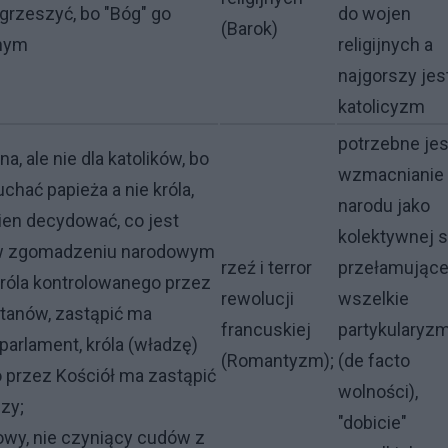
grzeszyć, bo "Bóg" go
do wojen
(Barok)
nym
religijnych a
najgorszy jes
katolicyzm
potrzebne jes
jna, ale nie dla katolików, bo
wzmacnianie
chać papieża a nie króla,
narodu jako
ien decydować, co jest
kolektywnej s
 w zgomadzeniu narodowym
rzeź i terror
przełamujące
króla kontrolowanego przez
rewolucji
wszelkie
stanów, zastąpić ma
francuskiej
partykularyz
arlament, króla (władzę)
(Romantyzm);
(de facto
 przez Kościół ma zastąpić
wolności),
dzy;
"dobicie"
wy, nie czyniący cudów z