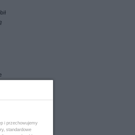
bił
ę
e
ęp i przechowujemy
ory, standardowe