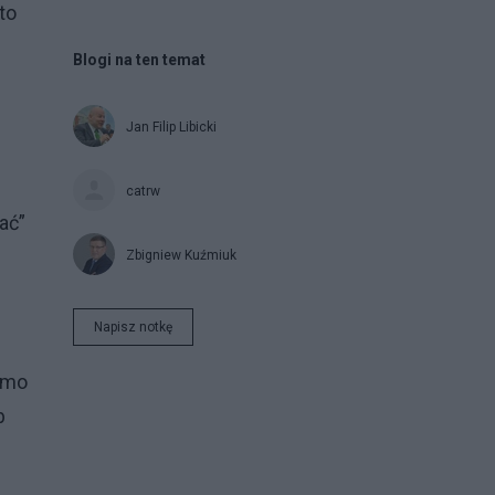
to
Blogi na ten temat
Jan Filip Libicki
catrw
ać”
Zbigniew Kuźmiuk
Napisz notkę
domo
b