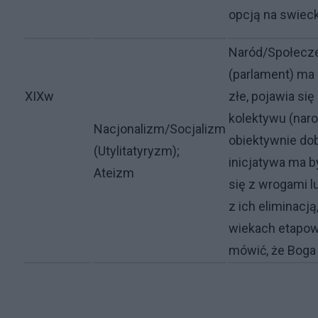
opcją na swiec
Naród/Społecz
(parlament) ma
XIXw
złe, pojawia się
kolektywu (nar
Nacjonalizm/Socjalizm
obiektywnie dob
(Utylitatyryzm);
inicjatywa ma b
Ateizm
się z wrogami l
z ich eliminacją
wiekach etapo
mówić, że Boga