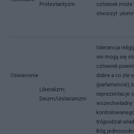
Protestantyzm
człowiek może 
stworzył ułom
tolerancja religi
oni mogą się słu
człowiek powin
Oświecenie
dobre a co złe
(parlamencie), 
Liberalizm;
reprezentacje 
Deizm/Unitarianizm
wszechwładny p
kontrolowanego
trójpodział wła
Bóg jednoosobo