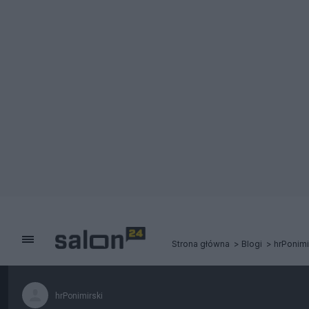
Strona główna
Blogi
hrPonimi
hrPonimirski