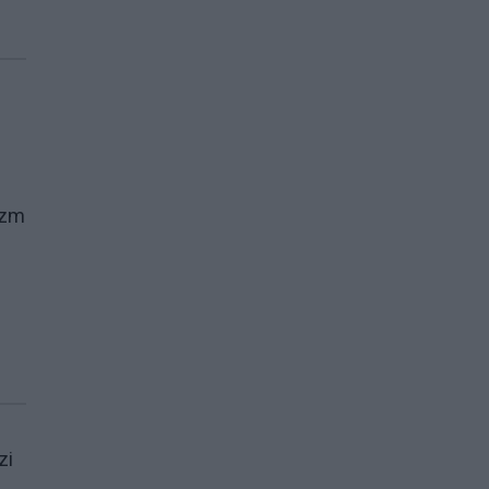
izm
zi