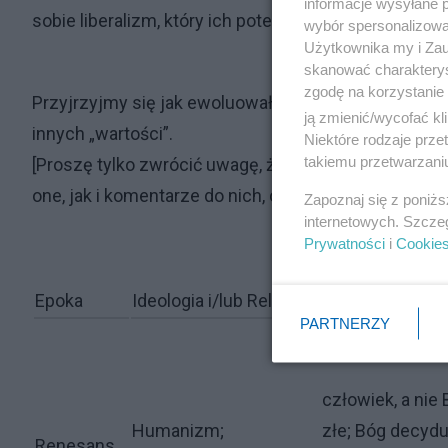
informacje wysyłane 
sobie liberalizm, który ich potem ogilotynował.
wybór spersonalizowan
Użytkownika my i Zau
skanować charakterys
zgodę na korzystanie 
Przyjrzyjmy się jak ewoluowało (bo nie od razu Sod
ją zmienić/wycofać kl
innych „wartości”.
Niektóre rodzaje prz
takiemu przetwarzaniu
[Proszę tylko zwrócić uwagę, że zawsze w epocce jes
one, jak i komentarze do nich, oddzielone średnikami (
Zapoznaj się z poniż
internetowych. Szcze
Prywatności
i
Cookie
Epoka
Ideologia i/lub Religia
Charakterystyk
PARTNERZY
człowiek, a nie
Humanizm;
złe; Bóg decyduj
Renesans