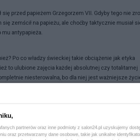
się przed papieżem Grzegorzem VII. Gdyby tego nie zro
 się zemścił na papieżu, ale choćby taktycznie musiał si
o mu antypapieża.
ież? Po co władzy świeckiej takie obciążenie jak etyka
ż to ulubione zajęcia każdej absolutnej czy totalitarnej
mpletnie niesterowalna, bo dla niej jest ważniejsze życi
 życie niż zrobi te wszystkie świństwa, które od niej
Reklama
niku,
fanych partnerów oraz inne podmioty z salon24.pl uzyskujemy dost
niu oraz przetwarzamy dane osobowe, takie jak unikalne identyfikat
 na którym się ich powiesi. Ale i monarchowie stworzyli