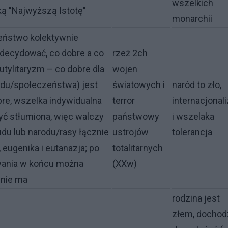
wszelkich
ką "Najwyższą Istotę"
monarchii
eństwo kolektywnie
 decydować, co dobre a co
rzeż 2ch
 utylitaryzm – co dobre dla
wojen
odu/społeczeństwa) jest
światowych i
naród to zło,
re, wszelka indywidualna
terror
internacjonal
yć stłumiona, więc walczy
państwowy
i wszelaka
udu lub narodu/rasy łącznie
ustrojów
tolerancja
, eugenika i eutanazja; po
totalitarnych
wania w końcu można
(XXw)
 nie ma
rodzina jest
złem, dochod