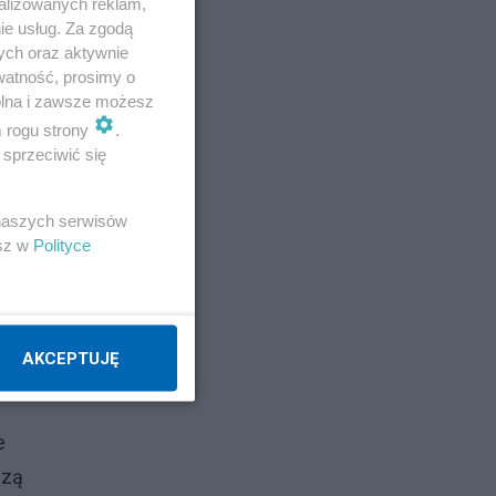
alizowanych reklam,
ie usług. Za zgodą
ych oraz aktywnie
watność, prosimy o
wolna i zawsze możesz
m rogu strony
.
sprzeciwić się
Są
 naszych serwisów
esz w
Polityce
AKCEPTUJĘ
t
e
dzą