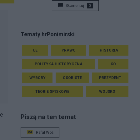
Skomentuj
3
Tematy hrPonimirski
UE
PRAWO
HISTORIA
POLITYKA HISTORYCZNA
KO
WYBORY
OSOBISTE
PREZYDENT
TEORIE SPISKOWE
WOJSKO
e i
Piszą na ten temat
Rafał Woś