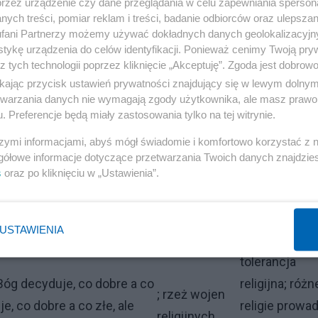
przez urządzenie czy dane przeglądania w celu zapewniania sperson
ych treści, pomiar reklam i treści, badanie odbiorców oraz ulepszan
fani Partnerzy możemy używać dokładnych danych geolokalizacyjn
tykę urządzenia do celów identyfikacji. Ponieważ cenimy Twoją pry
z tych technologii poprzez kliknięcie „Akceptuję”. Zgoda jest dobro
omę zbudowano) odejście od Boga i Kościoła na rzecz
ikając przycisk ustawień prywatności znajdujący się w lewym dolny
etwarzania danych nie wymagają zgody użytkownika, ale masz prawo 
. Preferencje będą miały zastosowania tylko na tej witrynie.
t grupa poglądów bardziej świecka i bardziej religijna. 
„;”).]
szymi informacjami, abyś mógł świadomie i komfortowo korzystać z
gółowe informacje dotyczące przetwarzania Twoich danych znajdzi
s
oraz po kliknięciu w „Ustawienia”.
a
Efekt
"Refleksja"
USTAWIENIA
potrzebna jes
tolerancja
 Bóg decyduje, co dobre a co
religijna; różn
; rzeż wojen
e, co dobre a co złe, ale
religie prowa
religijnych