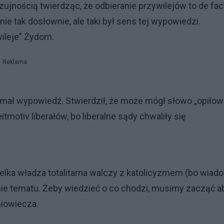
zujnością twierdząc, że odbieranie przywilejów to de fac
ie tak dosłownie, ale taki był sens tej wypowiedzi.
wileje” Żydom.
Reklama
ymał wypowiedź. Stwierdził, że może mógł słowo „opiłow
itmotiv liberałów, bo liberalne sądy chwaliły się
elka władza totalitarna walczy z katolicyzmem (bo wia
ie tematu. Żeby wiedzieć o co chodzi, musimy zacząć a
niowiecza.