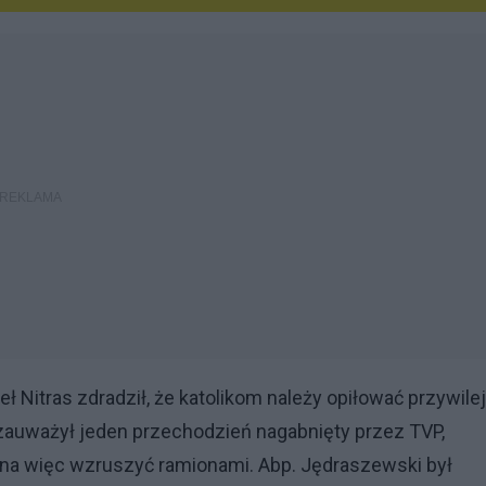
ł Nitras zdradził, że katolikom należy opiłować przywilej
zauważył jeden przechodzień nagabnięty przez TVP,
ożna więc wzruszyć ramionami. Abp. Jędraszewski był