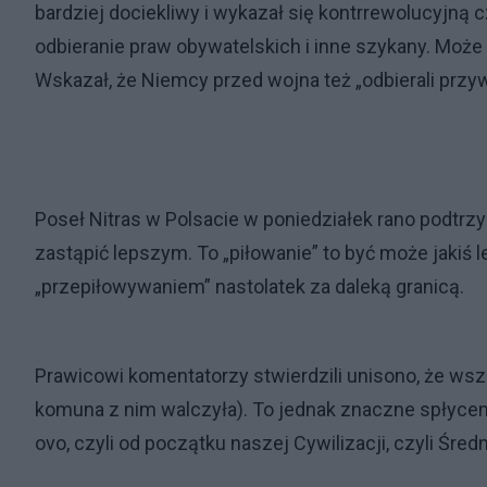
bardziej dociekliwy i wykazał się kontrrewolucyjną c
odbieranie praw obywatelskich i inne szykany. Może n
Wskazał, że Niemcy przed wojna też „odbierali przy
Poseł Nitras w Polsacie w poniedziałek rano podtrz
zastąpić lepszym. To „piłowanie” to być może jakiś le
„przepiłowywaniem” nastolatek za daleką granicą.
Prawicowi komentatorzy stwierdzili unisono, że wsz
komuna z nim walczyła). To jednak znaczne spłycen
ovo, czyli od początku naszej Cywilizacji, czyli Śred