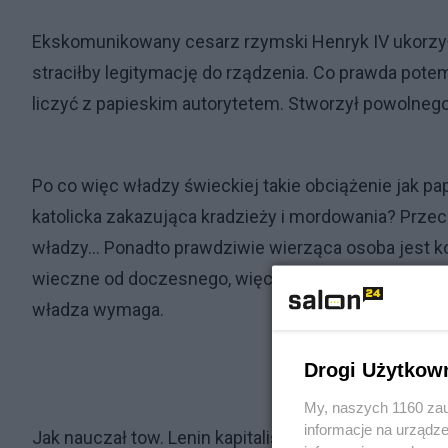
Ekskomunikowany cesarz rzymski Henryk IV ukorzył 
straciłby legitymację do rządzenia. Co prawda potem
liczyć z papieskim autorytetem. Stworzył powolneg
Po co więc władzy świeckiej takie obciążenie jak pap
katolicka zakazująca kradzieży i mordowania? Przecie
władzy... Ponadto prawdziwie wierząca osoba jest ko
wieczne od doczesnego, więc prędzej poświęci swoje
władza wymaga.
Drogi Użytkow
My, naszych 1160 zau
informacje na urządze
Jak nauczał tow. Lenin kapitaliści sprzedadzą sznur,