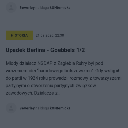
Beverley
na blogu
kONtem oka
HISTORIA
21.09.2020, 22:38
Upadek Berlina - Goebbels 1/2
Młody działacz NSDAP z Zagłebia Ruhry był pod
wrażeniem idei “narodowego bolszewizmu”. Gdy wstąpił
do partii w 1924 roku prowadził rozmowy z towarzyszami
partyjnymi o stworzeniu partyjnych związków
zawodowych. Działacze z...
Beverley
na blogu
kONtem oka