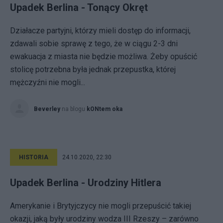
Upadek Berlina - Tonący Okręt
Działacze partyjni, którzy mieli dostęp do informacji,
zdawali sobie sprawę z tego, że w ciągu 2-3 dni
ewakuacja z miasta nie będzie możliwa. Żeby opuścić
stolicę potrzebna była jednak przepustka, której
mężczyźni nie mogli...
Beverley
na blogu
kONtem oka
HISTORIA
24.10.2020, 22:30
Upadek Berlina - Urodziny Hitlera
Amerykanie i Brytyjczycy nie mogli przepuścić takiej
okazji, jaką były urodziny wodza III Rzeszy – zarówno