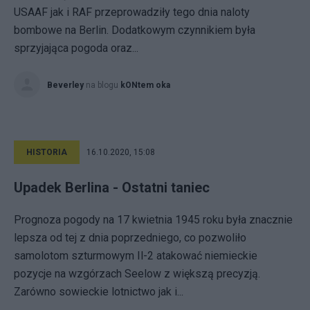
USAAF jak i RAF przeprowadziły tego dnia naloty
bombowe na Berlin. Dodatkowym czynnikiem była
sprzyjająca pogoda oraz...
Beverley
na blogu
kONtem oka
HISTORIA
16.10.2020, 15:08
Upadek Berlina - Ostatni taniec
Prognoza pogody na 17 kwietnia 1945 roku była znacznie
lepsza od tej z dnia poprzedniego, co pozwoliło
samolotom szturmowym Il-2 atakować niemieckie
pozycje na wzgórzach Seelow z większą precyzją.
Zarówno sowieckie lotnictwo jak i...