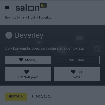
Strona główna
Blogi
Beverley
Beverley
były korwinista, obecnie trochę socjaldemokrata
Obserwuj
WIADOMOŚĆ
5
121
Obserwujących
Notki
HISTORIA
1.11.2020, 22:02