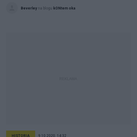
Beverley
na blogu
kONtem oka
HISTORIA
9.10.2020, 14:32