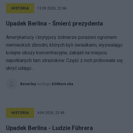
HISTORIA
13.09.2020, 22:46
Upadek Berlina - Śmierć prezydenta
Amerykańscy i brytyjscy żołnierze porażeni ogromem
niemieckich zbrodni, których byli świadkami, wyzwalając
kolejne obozy koncentracyjne, zabijali na miejscu
napotkanych tam strażników. Część z nich próbowała się
ukryć udając...
Beverley
na blogu
kONtem oka
HISTORIA
4.09.2020, 22:49
Upadek Berlina - Ludzie Führera