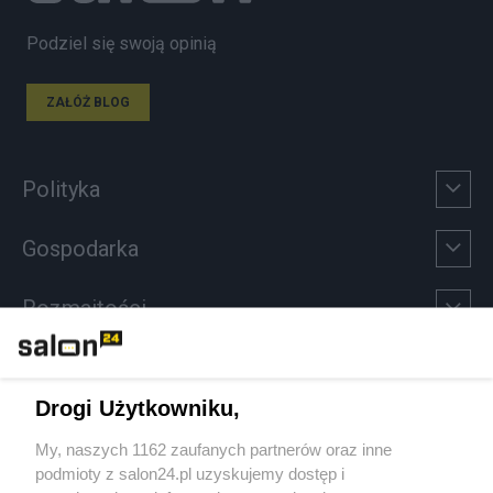
Podziel się swoją opinią
ZAŁÓŻ BLOG
Polityka
Gospodarka
Rozmaitości
Technologie
Drogi Użytkowniku,
Sport
My, naszych 1162 zaufanych partnerów oraz inne
podmioty z salon24.pl uzyskujemy dostęp i
Społeczeństwo