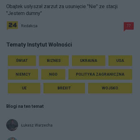
Obajtek usłyszał zarzut za usunięcie "Nie" ze stacji.
"Jestem dumny"
Redakcja
77
Tematy Instytut Wolności
ŚWIAT
BIZNES
UKRAINA
USA
NIEMCY
NGO
POLITYKA ZAGRANICZNA
UE
BREXIT
WOJSKO
Blogi na ten temat
Łukasz Warzecha