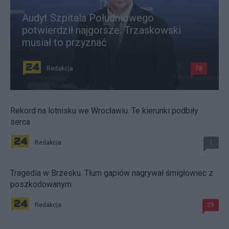
Audyt Szpitala Południowego
potwierdził najgorsze. Trzaskowski
musiał to przyznać
Redakcja
78
Rekord na lotnisku we Wrocławiu. Te kierunki podbiły
serca
Redakcja
1
Tragedia w Brzesku. Tłum gapiów nagrywał śmigłowiec z
poszkodowanym
Redakcja
29