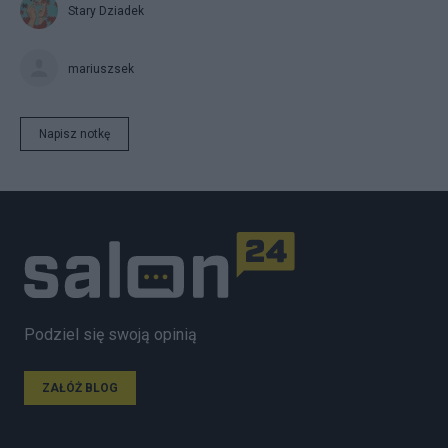
Stary Dziadek
mariuszsek
Napisz notkę
Podziel się swoją opinią
ZAŁÓŻ BLOG