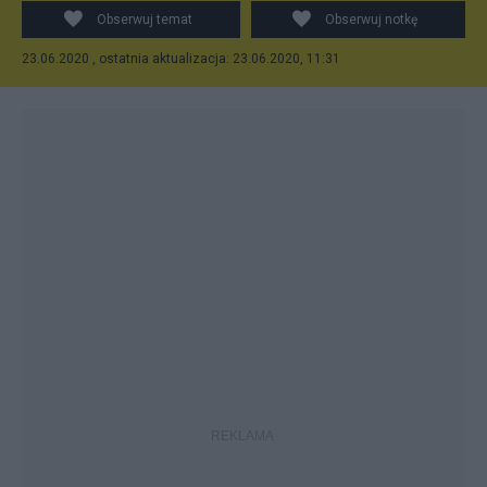
Obserwuj temat
Obserwuj notkę
23.06.2020 , ostatnia aktualizacja: 23.06.2020, 11:31