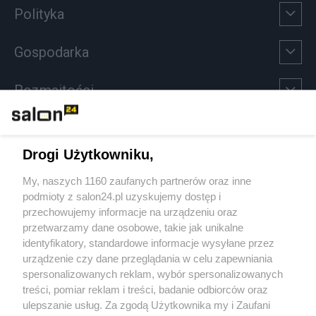
Polityka
Gospodarka
Rozmaitości
Technologie
Drogi Użytkowniku,
Sport
My, naszych 1160 zaufanych partnerów oraz inne
podmioty z salon24.pl uzyskujemy dostęp i
Społeczeństwo
przechowujemy informacje na urządzeniu oraz
przetwarzamy dane osobowe, takie jak unikalne
Kultura
identyfikatory, standardowe informacje wysyłane przez
urządzenie czy dane przeglądania w celu zapewniania
spersonalizowanych reklam, wybór spersonalizowanych
treści, pomiar reklam i treści, badanie odbiorców oraz
ulepszanie usług. Za zgodą Użytkownika my i Zaufani
X
Facebook
Instagram
Youtube