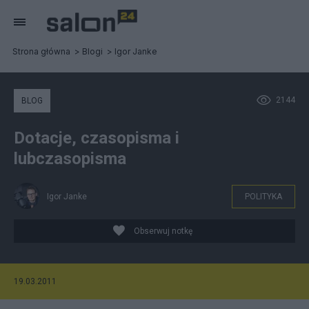
Strona główna
Blogi
Igor Janke
2144
BLOG
Dotacje, czasopisma i
lubczasopisma
Igor Janke
POLITYKA
Obserwuj notkę
19.03.2011