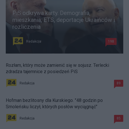
PiS odkrywa karty. Demografia,
mieszkania, ETS, deportacje Ukraińców i
rozliczenia
Redakcja
198
Rozłam, który może zamienić się w sojusz. Terlecki
zdradza tajemnice z posiedzeń PiS
Redakcja
89
Hofman bezlitosny dla Kurskiego. "48 godzin po
Smoleńsku liczył, których posłów wyciągnąć"
Redakcja
85