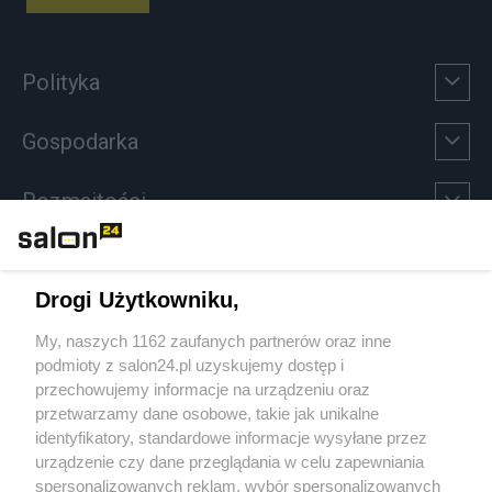
Polityka
Gospodarka
Rozmaitości
Technologie
Drogi Użytkowniku,
Sport
My, naszych 1162 zaufanych partnerów oraz inne
podmioty z salon24.pl uzyskujemy dostęp i
Społeczeństwo
przechowujemy informacje na urządzeniu oraz
przetwarzamy dane osobowe, takie jak unikalne
Kultura
identyfikatory, standardowe informacje wysyłane przez
urządzenie czy dane przeglądania w celu zapewniania
spersonalizowanych reklam, wybór spersonalizowanych