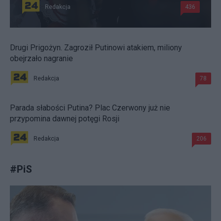
Redakcja
436
Drugi Prigożyn. Zagroził Putinowi atakiem, miliony
obejrzało nagranie
Redakcja
78
Parada słabości Putina? Plac Czerwony już nie
przypomina dawnej potęgi Rosji
Redakcja
206
#
PiS