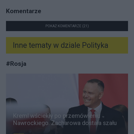
Komentarze
POKAŻ KOMENTARZE (21)
Inne tematy w dziale
Polityka
#
Rosja
Kreml wściekły po przemówieniu
Nawrockiego. Zacharowa dostała szału