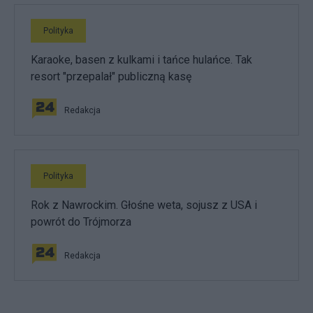
Polityka
Karaoke, basen z kulkami i tańce hulańce. Tak
resort "przepalał" publiczną kasę
Redakcja
Polityka
Rok z Nawrockim. Głośne weta, sojusz z USA i
powrót do Trójmorza
Redakcja