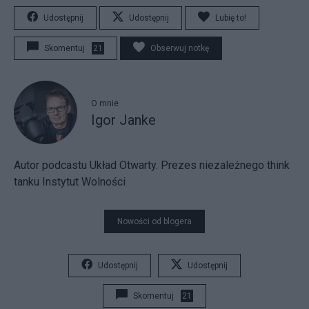
Udostępnij
Udostępnij
Lubię to!
Skomentuj
21
Obserwuj notkę
O mnie
Igor Janke
Autor podcastu Układ Otwarty. Prezes niezależnego think
tanku Instytut Wolności
Nowości od blogera
Udostępnij
Udostępnij
Skomentuj
21