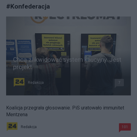
#
Konfederacja
Chcą zlikwidować system kaucyjny. Jest
projekt
Redakcja
7
Koalicja przegrała głosowanie. PiS uratowało immunitet
Mentzena
Redakcja
101