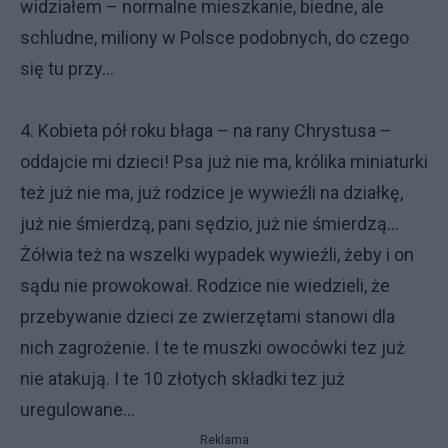
widziałem – normalne mieszkanie, biedne, ale
schludne, miliony w Polsce podobnych, do czego
się tu przy...
4. Kobieta pół roku błaga – na rany Chrystusa –
oddajcie mi dzieci! Psa już nie ma, królika miniaturki
też już nie ma, już rodzice je wywieźli na działkę,
już nie śmierdzą, pani sędzio, już nie śmierdzą...
Żółwia też na wszelki wypadek wywieźli, żeby i on
sądu nie prowokował. Rodzice nie wiedzieli, że
przebywanie dzieci ze zwierzętami stanowi dla
nich zagrożenie. I te te muszki owocówki tez już
nie atakują. I te 10 złotych składki tez już
uregulowane...
Reklama