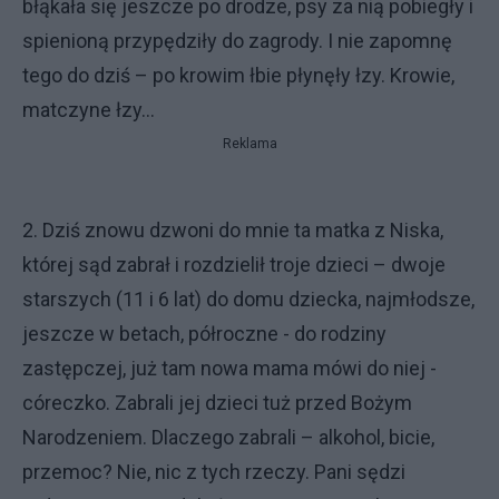
błąkała się jeszcze po drodze, psy za nią pobiegły i
spienioną przypędziły do zagrody. I nie zapomnę
tego do dziś – po krowim łbie płynęły łzy. Krowie,
matczyne łzy...
Reklama
2. Dziś znowu dzwoni do mnie ta matka z Niska,
której sąd zabrał i rozdzielił troje dzieci – dwoje
starszych (11 i 6 lat) do domu dziecka, najmłodsze,
jeszcze w betach, półroczne - do rodziny
zastępczej, już tam nowa mama mówi do niej -
córeczko. Zabrali jej dzieci tuż przed Bożym
Narodzeniem. Dlaczego zabrali – alkohol, bicie,
przemoc? Nie, nic z tych rzeczy. Pani sędzi