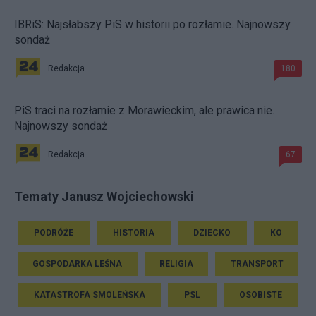
IBRiS: Najsłabszy PiS w historii po rozłamie. Najnowszy
sondaż
Redakcja
180
PiS traci na rozłamie z Morawieckim, ale prawica nie.
Najnowszy sondaż
Redakcja
67
Tematy Janusz Wojciechowski
PODRÓŻE
HISTORIA
DZIECKO
KO
GOSPODARKA LEŚNA
RELIGIA
TRANSPORT
KATASTROFA SMOLEŃSKA
PSL
OSOBISTE