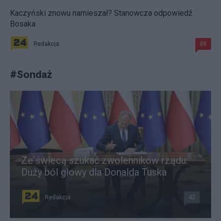
Kaczyński znowu namieszał? Stanowcza odpowiedź
Bosaka
Redakcja
88
#
Sondaż
Ze świecą szukać zwolenników rządu.
Duży ból głowy dla Donalda Tuska
Redakcja
42