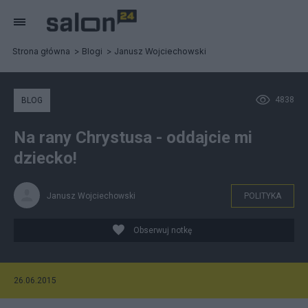
Strona główna
Blogi
Janusz Wojciechowski
4838
BLOG
Na rany Chrystusa - oddajcie mi
dziecko!
Janusz Wojciechowski
POLITYKA
Obserwuj notkę
26.06.2015