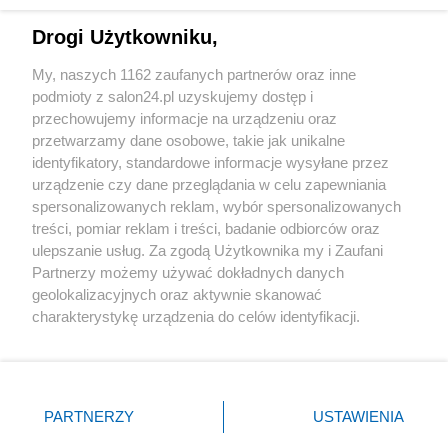
Technologie
Drogi Użytkowniku,
Sport
My, naszych 1162 zaufanych partnerów oraz inne
podmioty z salon24.pl uzyskujemy dostęp i
Społeczeństwo
przechowujemy informacje na urządzeniu oraz
przetwarzamy dane osobowe, takie jak unikalne
Kultura
identyfikatory, standardowe informacje wysyłane przez
urządzenie czy dane przeglądania w celu zapewniania
spersonalizowanych reklam, wybór spersonalizowanych
treści, pomiar reklam i treści, badanie odbiorców oraz
ulepszanie usług. Za zgodą Użytkownika my i Zaufani
X
Facebook
Instagram
Youtube
Partnerzy możemy używać dokładnych danych
geolokalizacyjnych oraz aktywnie skanować
charakterystykę urządzenia do celów identyfikacji.
Web Content Media sp. z o. o. © 2022
Ponieważ cenimy Twoją prywatność, prosimy o zgodę na
korzystanie z tych technologii poprzez kliknięcie
„Akceptuję”. Zgoda jest dobrowolna i zawsze możesz ją
Pomoc
O nas
Praca
Reklama
Kontakt
zmienić/wycofać klikając przycisk ustawień prywatności
PARTNERZY
USTAWIENIA
znajdujący się w lewym dolnym rogu strony
. Niektóre