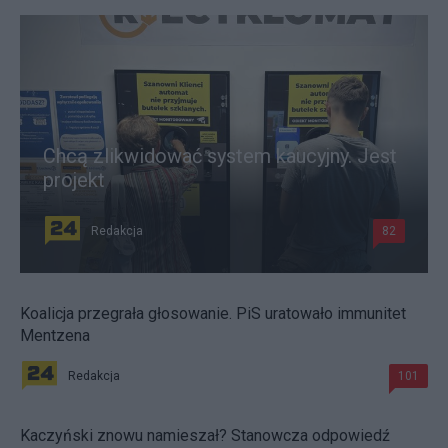
Chcą zlikwidować system kaucyjny. Jest
projekt
Redakcja
82
Koalicja przegrała głosowanie. PiS uratowało immunitet
Mentzena
Redakcja
101
Kaczyński znowu namieszał? Stanowcza odpowiedź