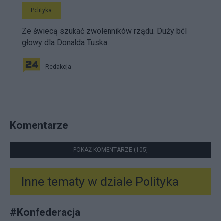
Polityka
Ze świecą szukać zwolenników rządu. Duży ból
głowy dla Donalda Tuska
Redakcja
Komentarze
POKAŻ KOMENTARZE (105)
Inne tematy w dziale
Polityka
#
Konfederacja