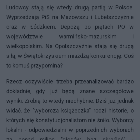
Ludowcy stają się wtedy drugą partią w Polsce.
Wyprzedzają PiS na Mazowszu i Lubelszczyźnie
oraz w Łódzkiem. Depczą po piętach PO w
województwie warmińsko-mazurskim i
wielkopolskim. Na Opolszczyźnie stają się drugą
siłą, w Świętokrzyskiem miażdżą konkurencję. Coś
to komuś przypomina?
Rzecz oczywiście trzeba przeanalizować bardzo
dokładnie, gdy już będą znane szczegółowe
wyniki. Zrobię to wtedy niechybnie. Dziś już jednak
widać, że "wyborcza książeczka" rodzi historie, o
których się konstytucjonalistom nie śniło. Wyborcy
lokalni - odpowiedzialni w poprzednich wyborach
za ponad milion "głosów bez skreśleń" -