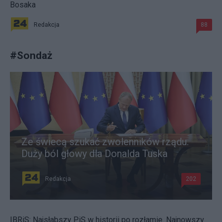
Bosaka
Redakcja
88
#
Sondaż
Ze świecą szukać zwolenników rządu.
Duży ból głowy dla Donalda Tuska
Redakcja
202
IBRiS: Najsłabszy PiS w historii po rozłamie. Najnowszy