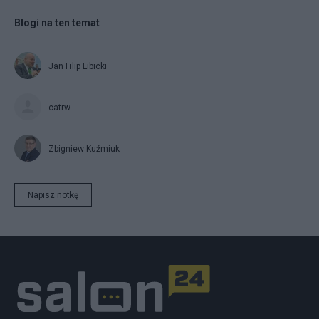
Blogi na ten temat
Jan Filip Libicki
catrw
Zbigniew Kuźmiuk
Napisz notkę