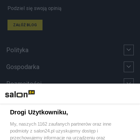
Podziel się swoją opinią
ZAŁÓŻ BLOG
Polityka
Gospodarka
Rozmaitości
Technologie
Drogi Użytkowniku,
Sport
My, naszych 1162 zaufanych partnerów oraz inne
podmioty z salon24.pl uzyskujemy dostęp i
Społeczeństwo
przechowujemy informacje na urządzeniu oraz