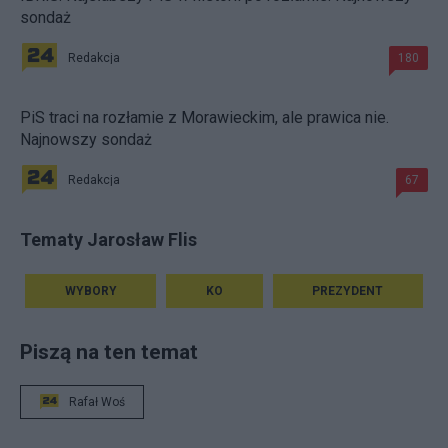
sondaż
Redakcja
180
PiS traci na rozłamie z Morawieckim, ale prawica nie.
Najnowszy sondaż
Redakcja
67
Tematy Jarosław Flis
WYBORY
KO
PREZYDENT
Piszą na ten temat
Rafał Woś