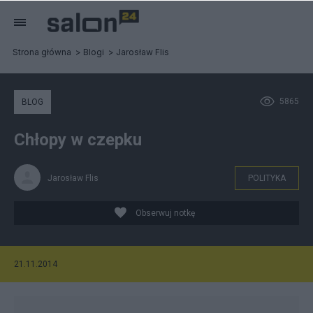
Strona główna
Blogi
Jarosław Flis
5865
BLOG
Chłopy w czepku
Jarosław Flis
POLITYKA
Obserwuj notkę
21.11.2014