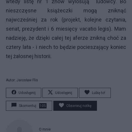
wtedy listę nr 1 znów wylosują ludowcy. Bo
nieszczęsne książeczki mogą zniknąć
najwcześniej za rok (projekt, kolejne czytania,
senat, prezydent i 6 miesięcy vacatio legis). Mam
nadzieję, że dzięki całej tej aferze znikną choć za
cztery lata - i niech to będzie pocieszający koniec
tej żałosnej historii.
Autor: Jarosław Flis
Udostępnij
Udostępnij
Lubię to!
Skomentuj
105
Obserwuj notkę
O mnie