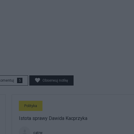
komentuj
5
Obserwuj notkę
Polityka
Istota sprawy Dawida Kacprzyka
catrw