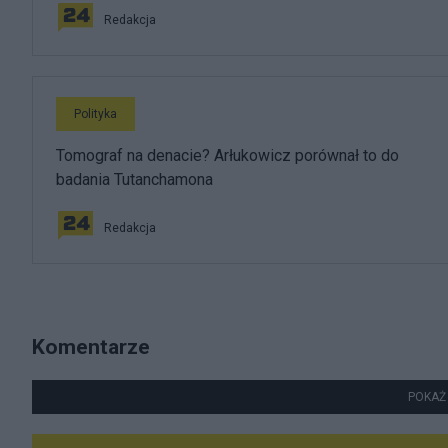
Redakcja
Polityka
Tomograf na denacie? Arłukowicz porównał to do
badania Tutanchamona
Redakcja
Komentarze
POKAŻ