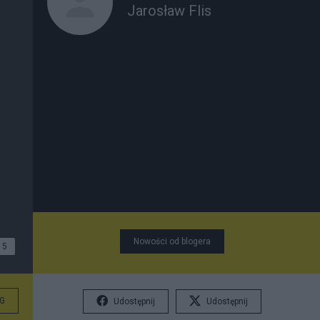
Jarosław Flis
Nowości od blogera
5
G
Udostępnij
Udostępnij