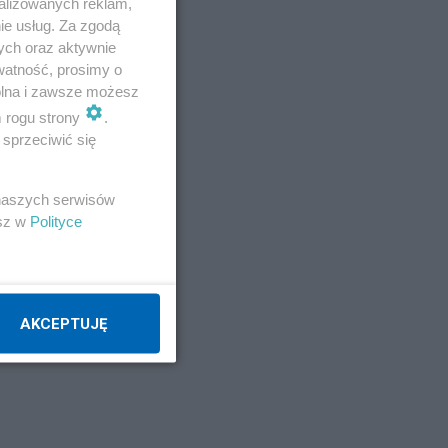
alizowanych reklam,
ie usług. Za zgodą
ych oraz aktywnie
watność, prosimy o
wolna i zawsze możesz
m rogu strony
.
sprzeciwić się
 naszych serwisów
esz w
Polityce
AKCEPTUJĘ