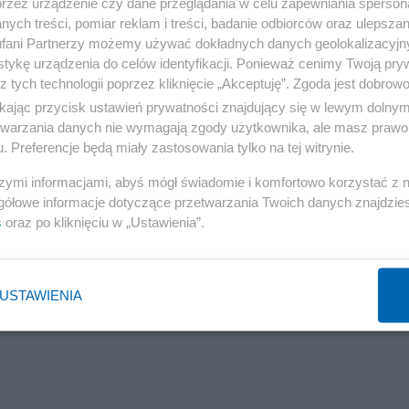
przez urządzenie czy dane przeglądania w celu zapewniania sperson
ych treści, pomiar reklam i treści, badanie odbiorców oraz ulepszan
fani Partnerzy możemy używać dokładnych danych geolokalizacyjn
tykę urządzenia do celów identyfikacji. Ponieważ cenimy Twoją pry
ywania archiwum...
z tych technologii poprzez kliknięcie „Akceptuję”. Zgoda jest dobro
ikając przycisk ustawień prywatności znajdujący się w lewym dolny
etwarzania danych nie wymagają zgody użytkownika, ale masz prawo 
. Preferencje będą miały zastosowania tylko na tej witrynie.
szymi informacjami, abyś mógł świadomie i komfortowo korzystać z
gółowe informacje dotyczące przetwarzania Twoich danych znajdzi
s
oraz po kliknięciu w „Ustawienia”.
USTAWIENIA