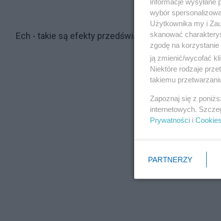
informacje wysyłane 
wybór spersonalizowan
Użytkownika my i Zau
skanować charakterys
Ech - takie są efekty przedświątecznego przegrzeb
zgodę na korzystanie 
ją zmienić/wycofać kl
Niektóre rodzaje prz
takiemu przetwarzaniu
Zapoznaj się z poniż
internetowych. Szcze
Prywatności
i
Cookie
PARTNERZY