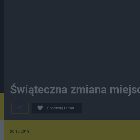
Świąteczna zmiana miejs
KO
Obserwuj temat
20.12.2018