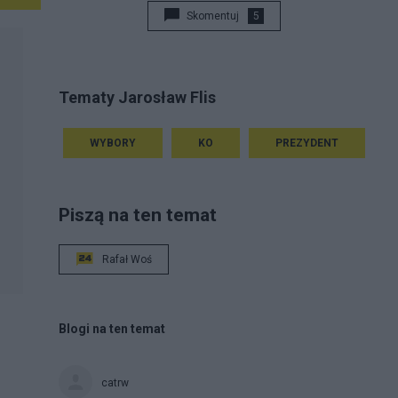
Skomentuj
5
Tematy Jarosław Flis
WYBORY
KO
PREZYDENT
Piszą na ten temat
Rafał Woś
Blogi na ten temat
catrw