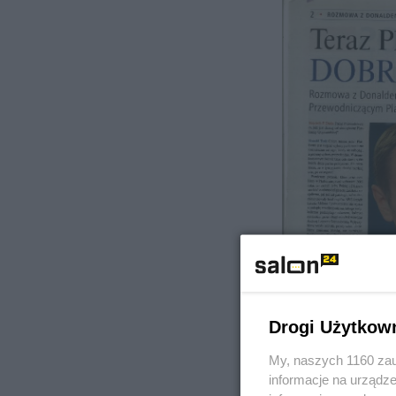
Drogi Użytkow
My, naszych 1160 zau
informacje na urządze