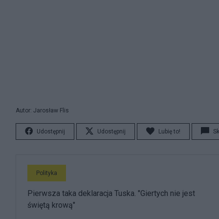
Autor: Jarosław Flis
Udostępnij
Udostępnij
Lubię to!
S
Polityka
Pierwsza taka deklaracja Tuska. "Giertych nie jest
świętą krową"