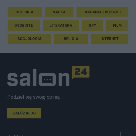
HISTORIA
NAUKA
BADANIA I ROZWÓJ
OSOBISTE
LITERATURA
GRY
FILM
SOCJOLOGIA
RELIGIA
INTERNET
Podziel się swoją opinią
ZAŁÓŻ BLOG