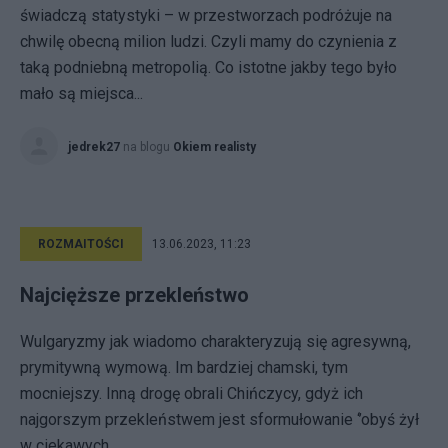
świadczą statystyki – w przestworzach podróżuje na
chwilę obecną milion ludzi. Czyli mamy do czynienia z
taką podniebną metropolią. Co istotne jakby tego było
mało są miejsca...
jedrek27
na blogu
Okiem realisty
ROZMAITOŚCI
13.06.2023, 11:23
Najcięższe przekleństwo
Wulgaryzmy jak wiadomo charakteryzują się agresywną,
prymitywną wymową. Im bardziej chamski, tym
mocniejszy. Inną drogę obrali Chińczycy, gdyż ich
najgorszym przekleństwem jest sformułowanie ‘’obyś żył
w ciekawych...