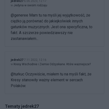
jedrek27
6.06.2023, 12:17
w
Jedyna w swoim rodzaju
@generee Mam tu na myśli jej wyjątkowość, że
ciężko ją porównać do jakiejkolwiek innych
gatunków muzycznych. Jest ona specyficzna, to
fakt. A szczerze powiedziawszy nie
zastanawiałem...
jedrek27
7.11.2022, 12:16
w
Kresy Wschodnie i Ziemie Odzyskane. Które ważniejsze?
@turkuc Oczywiście, miałem tu na myśli fakt, że
Kresy stanowiły ważny element w sercach
Polaków.
Tematy jedrek27