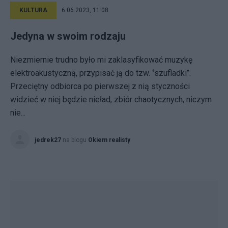
KULTURA
6.06.2023, 11:08
Jedyna w swoim rodzaju
Niezmiernie trudno było mi zaklasyfikować muzykę
elektroakustyczną, przypisać ją do tzw. ‘’szufladki’’.
Przeciętny odbiorca po pierwszej z nią styczności
widzieć w niej będzie nieład, zbiór chaotycznych, niczym
nie...
jedrek27
na blogu
Okiem realisty