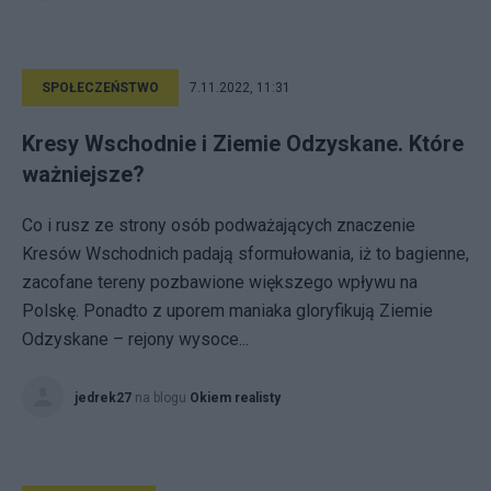
SPOŁECZEŃSTWO
7.11.2022, 11:31
Kresy Wschodnie i Ziemie Odzyskane. Które
ważniejsze?
Co i rusz ze strony osób podważających znaczenie
Kresów Wschodnich padają sformułowania, iż to bagienne,
zacofane tereny pozbawione większego wpływu na
Polskę. Ponadto z uporem maniaka gloryfikują Ziemie
Odzyskane – rejony wysoce...
jedrek27
na blogu
Okiem realisty