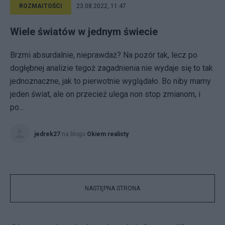
ROZMAITOŚCI
23.08.2022, 11:47
Wiele światów w jednym świecie
Brzmi absurdalnie, nieprawdaż? Na pozór tak, lecz po
dogłębnej analizie tegoż zagadnienia nie wydaje się to tak
jednoznaczne, jak to pierwotnie wyglądało. Bo niby mamy
jeden świat, ale on przecież ulega non stop zmianom, i
po...
jedrek27
na blogu
Okiem realisty
NASTĘPNA STRONA