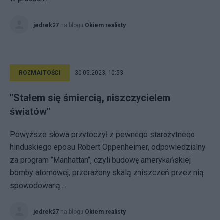
jedrek27
na blogu
Okiem realisty
ROZMAITOŚCI
30.05.2023, 10:53
''Stałem się śmiercią, niszczycielem
światów''
Powyższe słowa przytoczył z pewnego starożytnego
hinduskiego eposu Robert Oppenheimer, odpowiedzialny
za program ‘’Manhattan’’, czyli budowę amerykańskiej
bomby atomowej, przerażony skalą zniszczeń przez nią
spowodowaną....
jedrek27
na blogu
Okiem realisty