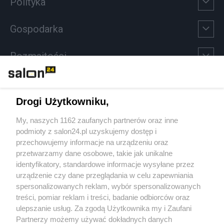
Polityka
Gospodarka
Rozmaitości
Technologie
Drogi Użytkowniku,
Sport
My, naszych 1162 zaufanych partnerów oraz inne
podmioty z salon24.pl uzyskujemy dostęp i
Społeczeństwo
przechowujemy informacje na urządzeniu oraz
przetwarzamy dane osobowe, takie jak unikalne
Kultura
identyfikatory, standardowe informacje wysyłane przez
urządzenie czy dane przeglądania w celu zapewniania
spersonalizowanych reklam, wybór spersonalizowanych
treści, pomiar reklam i treści, badanie odbiorców oraz
ulepszanie usług. Za zgodą Użytkownika my i Zaufani
X
Facebook
Instagram
Youtube
Partnerzy możemy używać dokładnych danych