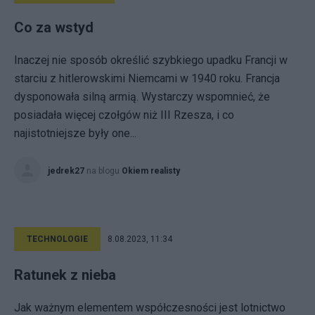
Co za wstyd
Inaczej nie sposób określić szybkiego upadku Francji w
starciu z hitlerowskimi Niemcami w 1940 roku. Francja
dysponowała silną armią. Wystarczy wspomnieć, że
posiadała więcej czołgów niż III Rzesza, i co
najistotniejsze były one...
jedrek27
na blogu
Okiem realisty
TECHNOLOGIE
8.08.2023, 11:34
Ratunek z nieba
Jak ważnym elementem współczesności jest lotnictwo