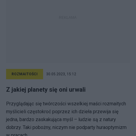
ROZMAITOŚCI
30.05.2023, 15:12
Z jakiej planety się oni urwali
Przyglądając się twórczości wszelkiej maści rozmaitych
myślicieli częstokroć poprzez ich dzieła przewija się
jedna, bardzo zaskakująca myśl – ludzie są z natury
dobrzy. Taki pobożny, niczym nie podparty huraoptymizm
w pracach...