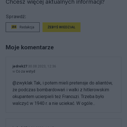
Chcesz więcej aktualnych informacji?
Sprawdź:
Redakcja
ŻEBYŚ WIEDZIAŁ
Moje komentarze
jedrek27
30.08.2023, 12:36
w
Co za wstyd
@zwyklak Tak, i potem mieli pretensje do aliantów,
że podczas bombardowań i walki z hitlerowskim
okupantem ucierpieli też Francuzi. Trzeba było
walczyć w 1940 r. a nie uciekać. W ogóle...