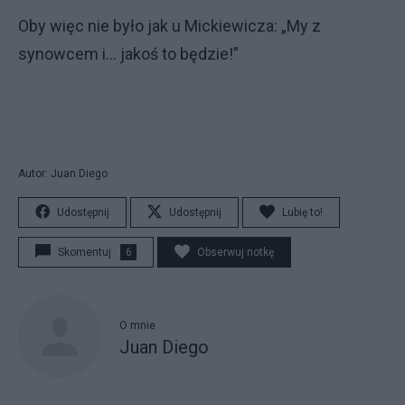
Oby więc nie było jak u Mickiewicza: „My z
synowcem i… jakoś to będzie!”
Autor: Juan Diego
Udostępnij
Udostępnij
Lubię to!
Skomentuj
6
Obserwuj notkę
O mnie
Juan Diego