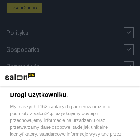
ZAŁÓŻ BLOG
Polityka
Gospodarka
Rozmaitości
Technologie
Drogi Użytkowniku,
Sport
My, naszych 1162 zaufanych partnerów oraz inne
podmioty z salon24.pl uzyskujemy dostęp i
Społeczeństwo
przechowujemy informacje na urządzeniu oraz
przetwarzamy dane osobowe, takie jak unikalne
Kultura
identyfikatory, standardowe informacje wysyłane przez