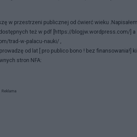
zę w przestrzeni publicznej od ćwierć wieku .Napisałe
ek dostępnych też w pdf [https://blogjw.wordpress.com/] a
om/trad-w-palacu-nauki/ ,
rowadzę od lat [ pro publico bono ! bez finansowania!] ki
wnych stron NFA:
Reklama