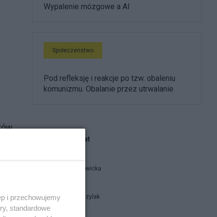
Wypalenie mózgowe a AI
Społeczeństwo
Pod refleksję i reakcje po tzw. obaleniu
komunizmu. Obalanie przez utrwalanie
orów
Blogi na ten temat
ej
Karolina Nowicka
ęp i przechowujemy
Justyna Bazylak
ory, standardowe