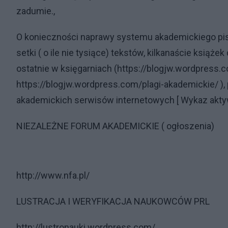
zadumie.,
O konieczności naprawy systemu akademickiego pis
setki ( o ile nie tysiące) tekstów, kilkanaście książ
ostatnie w księgarniach (https://blogjw.wordpress.c
https://blogjw.wordpress.com/plagi-akademickie/ ), p
akademickich serwisów internetowych [ Wykaz akty
NIEZALEŻNE FORUM AKADEMICKIE ( ogłoszenia)
http://www.nfa.pl/
LUSTRACJA I WERYFIKACJA NAUKOWCÓW PRL
http://lustronauki.wordpress.com/