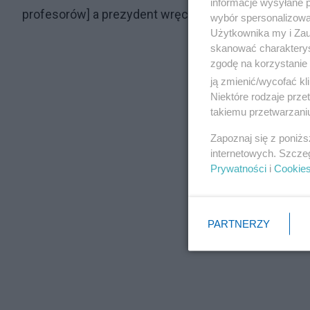
informacje wysyłane 
profesorów] a prezydent wręczał rokrocznie setki n
wybór spersonalizowan
Użytkownika my i Zau
skanować charakterys
zgodę na korzystanie 
ją zmienić/wycofać kl
Niektóre rodzaje prz
takiemu przetwarzaniu
Zapoznaj się z poniż
internetowych. Szcze
Prywatności
i
Cookie
PARTNERZY