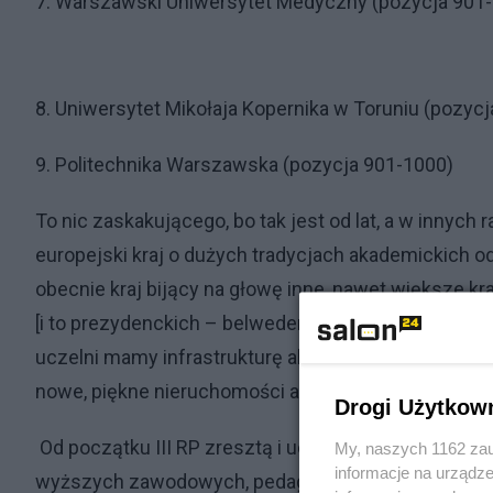
7. Warszawski Uniwersytet Medyczny (pozycja 901
8. Uniwersytet Mikołaja Kopernika w Toruniu (pozyc
9. Politechnika Warszawska (pozycja 901-1000)
To nic zaskakującego, bo tak jest od lat, a w innych
europejski kraj o dużych tradycjach akademickich o
obecnie kraj bijący na głowę inne, nawet większe kr
[i to prezydenckich – belwederskich] i doktorów habi
uczelni mamy infrastrukturę akademicką na poziom
nowe, piękne nieruchomości akademickie rosnące j
Drogi Użytkow
Od początku III RP zresztą i uczelnie tak rosły a S
My, naszych 1162 zau
informacje na urządze
wyższych zawodowych, pedagogicznych …na akademic