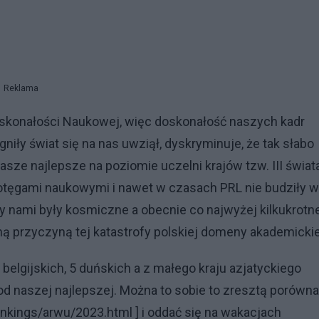
Reklama
konałości Naukowej, więc doskonałość naszych kadr
ły świat się na nas uwziął, dyskryminuje, że tak słabo
sze najlepsze na poziomie uczelni krajów tzw. III świata
 potęgami naukowymi i nawet w czasach PRL nie budziły w
y nami były kosmiczne a obecnie co najwyżej kilkukrotn
ną przyczyną tej katastrofy polskiej domeny akademickie
 belgijskich, 5 duńskich a z małego kraju azjatyckiego
od naszej najlepszej. Można to sobie to zresztą porówn
kings/arwu/2023.html ] i oddać się na wakacjach