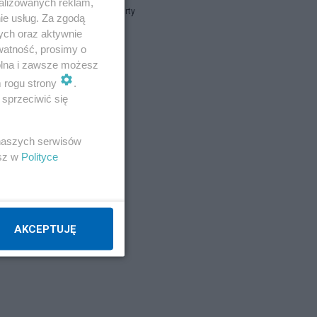
alizowanych reklam,
Układ Otwarty
ie usług. Za zgodą
ych oraz aktywnie
watność, prosimy o
Napisz notkę
wolna i zawsze możesz
m rogu strony
.
sprzeciwić się
 naszych serwisów
esz w
Polityce
AKCEPTUJĘ