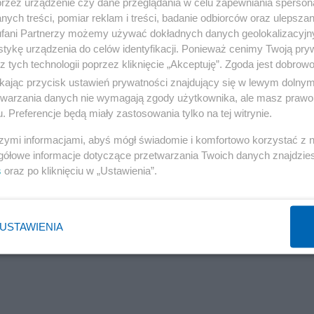
przez urządzenie czy dane przeglądania w celu zapewniania sperson
ominacji profesorskich.
ych treści, pomiar reklam i treści, badanie odbiorców oraz ulepszan
fani Partnerzy możemy używać dokładnych danych geolokalizacyjn
tykę urządzenia do celów identyfikacji. Ponieważ cenimy Twoją pry
z tych technologii poprzez kliknięcie „Akceptuję”. Zgoda jest dobro
ikając przycisk ustawień prywatności znajdujący się w lewym dolny
etwarzania danych nie wymagają zgody użytkownika, ale masz prawo 
. Preferencje będą miały zastosowania tylko na tej witrynie.
szymi informacjami, abyś mógł świadomie i komfortowo korzystać z
gółowe informacje dotyczące przetwarzania Twoich danych znajdzi
s
oraz po kliknięciu w „Ustawienia”.
USTAWIENIA