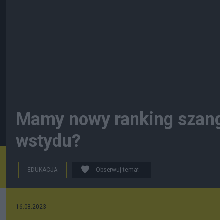
Mamy nowy ranking szangh
wstydu?
EDUKACJA
Obserwuj temat
16.08.2023