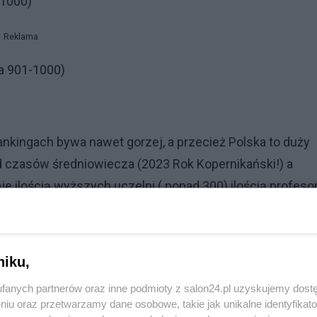
-1000)
Reklama
ja 901-1000)
 rankingach bywa nawet gorzej, a przecież Polska to duży
d czasów średniowiecza (2023 Rok Kopernikański!) a
aje ilością wyższych uczelni ( ponad 300) ilością profes
litowanych i jak niedawno mówił rektor najstarzej polski
ie światowym co zresztą widać gołym okiem patrząc na
ak grzyby po deszczu.
niku,
ejm w pocie czoła pracował nad zmianami nazw uczelni z
fanych partnerów oraz inne podmioty z salon24.pl uzyskujemy dost
niu oraz przetwarzamy dane osobowe, takie jak unikalne identyfikat
kie, a te na uniwersytety [wraz ze wzrostem ilości