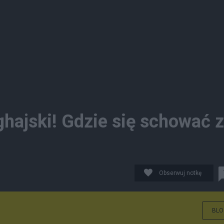
ajski! Gdzie się schować 
Obserwuj notkę
BLO