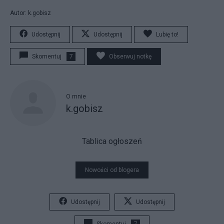
Autor: k.gobisz
Udostępnij
Udostępnij
Lubię to!
Skomentuj
7
Obserwuj notkę
O mnie
k.gobisz
Tablica ogłoszeń
Nowości od blogera
Udostępnij
Udostępnij
Skomentuj
7