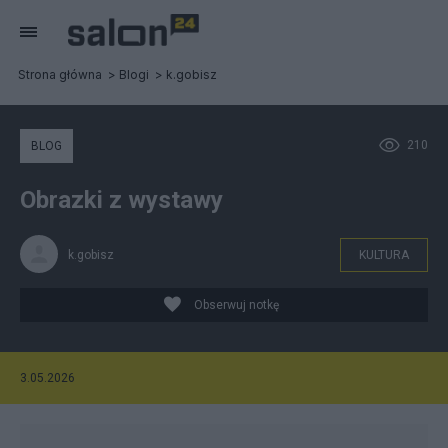
Strona główna
Blogi
k.gobisz
210
BLOG
Obrazki z wystawy
k.gobisz
KULTURA
Obserwuj notkę
3.05.2026