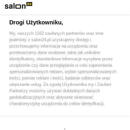
Technologie
Drogi Użytkowniku,
Sport
My, naszych 1162 zaufanych partnerów oraz inne
podmioty z salon24.pl uzyskujemy dostęp i
Społeczeństwo
przechowujemy informacje na urządzeniu oraz
przetwarzamy dane osobowe, takie jak unikalne
Kultura
identyfikatory, standardowe informacje wysyłane przez
urządzenie czy dane przeglądania w celu zapewniania
spersonalizowanych reklam, wybór spersonalizowanych
treści, pomiar reklam i treści, badanie odbiorców oraz
ulepszanie usług. Za zgodą Użytkownika my i Zaufani
X
Facebook
Instagram
Youtube
Partnerzy możemy używać dokładnych danych
geolokalizacyjnych oraz aktywnie skanować
charakterystykę urządzenia do celów identyfikacji.
Web Content Media sp. z o. o. © 2022
Ponieważ cenimy Twoją prywatność, prosimy o zgodę na
korzystanie z tych technologii poprzez kliknięcie
„Akceptuję”. Zgoda jest dobrowolna i zawsze możesz ją
Pomoc
O nas
Praca
Reklama
Kontakt
zmienić/wycofać klikając przycisk ustawień prywatności