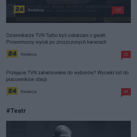
Redakcja
127
Dziennikarze TVN Turbo byli oskarżani o gwałt.
Prowomocny wyrok po zniszczonych karierach
Redakcja
22
Przejęcie TVN zahamowane do wyborów? Wyciekł list do
pracowników stacji
Redakcja
40
#
Teatr