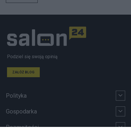
Podziel się swoją opinią
ZAŁÓŻ BLOG
Polityka
Gospodarka
Rozmaitości