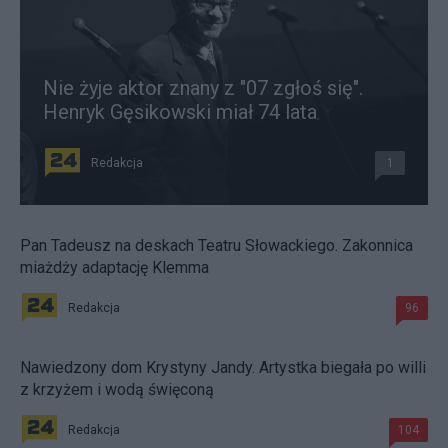
Nie żyje aktor znany z "07 zgłoś się".
Henryk Gęsikowski miał 74 lata
Redakcja
1
Pan Tadeusz na deskach Teatru Słowackiego. Zakonnica
miażdży adaptację Klemma
Redakcja
96
Nawiedzony dom Krystyny Jandy. Artystka biegała po willi
z krzyżem i wodą święconą
Redakcja
104