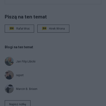
Piszą na ten temat
Rafał Woś
Hirek Wrona
Blogi na ten temat
Jan Filip Libicki
report
Marcin B. Brixen
Napisz notkę