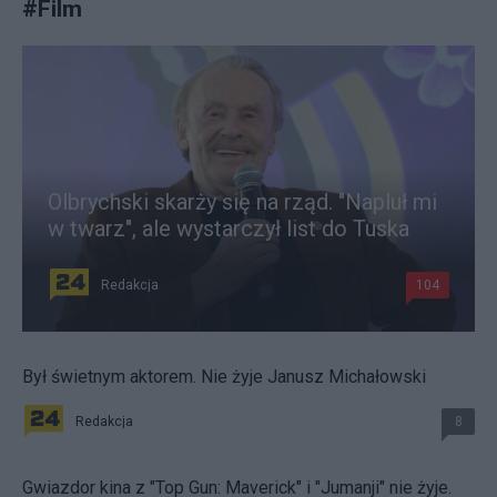
#
Film
Olbrychski skarży się na rząd. "Napluł mi
w twarz", ale wystarczył list do Tuska
Redakcja
104
Był świetnym aktorem. Nie żyje Janusz Michałowski
Redakcja
8
Gwiazdor kina z "Top Gun: Maverick" i "Jumanji" nie żyje.