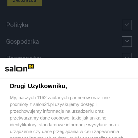
ZAŁÓŻ BLOG
Polityka
Gospodarka
Rozmaitości
Technologie
Drogi Użytkowniku,
Sport
My, naszych 1162 zaufanych partnerów oraz inne
podmioty z salon24.pl uzyskujemy dostęp i
Społeczeństwo
przechowujemy informacje na urządzeniu oraz
przetwarzamy dane osobowe, takie jak unikalne
Kultura
identyfikatory, standardowe informacje wysyłane przez
urządzenie czy dane przeglądania w celu zapewniania