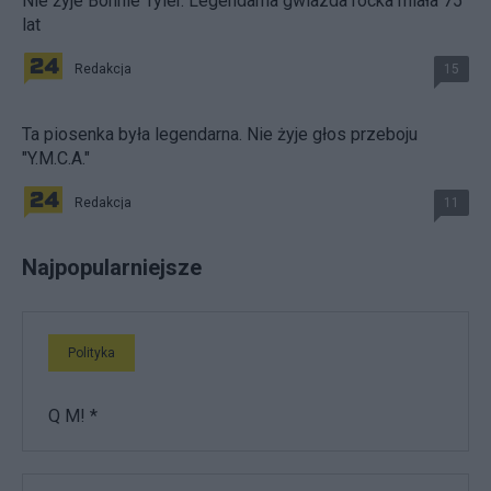
Nie żyje Bonnie Tyler. Legendarna gwiazda rocka miała 75
lat
Redakcja
15
Ta piosenka była legendarna. Nie żyje głos przeboju
"Y.M.C.A."
Redakcja
11
Najpopularniejsze
Polityka
Q M! *