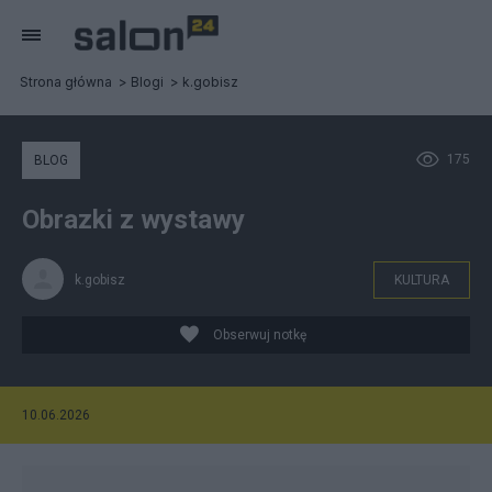
Strona główna
Blogi
k.gobisz
175
BLOG
Obrazki z wystawy
k.gobisz
KULTURA
Obserwuj notkę
10.06.2026