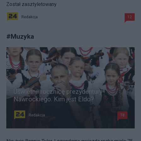
Został zasztyletowany
Redakcja
12
#
Muzyka
Uświetnił rocznicę prezydentury
Nawrockiego. Kim jest Eldo?
Redakcja
78