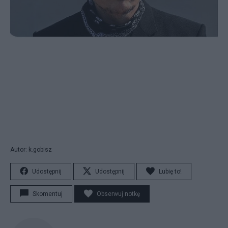
Autor: k.gobisz
Udostępnij
Udostępnij
Lubię to!
Skomentuj
Obserwuj notkę