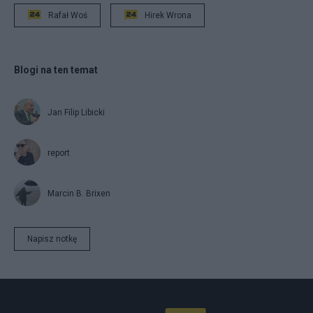
Rafał Woś
Hirek Wrona
Blogi na ten temat
Jan Filip Libicki
report
Marcin B. Brixen
Napisz notkę