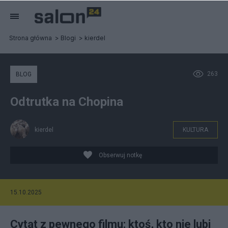
Strona główna
Blogi
kierdel
263
BLOG
Odtrutka na Chopina
kierdel
KULTURA
Obserwuj notkę
15.10.2025
Cytat z pewnego filmu: ktoś, kto nie lubi