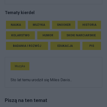
Tematy kierdel
NAUKA
MUZYKA
SNOOKER
HISTORIA
KOLARSTWO
HUMOR
SKOKI NARCIARSKIE
BADANIA I ROZWÓJ
EDUKACJA
PIS
Muzyka
Sto lat temu urodził się Miles Davis...
Piszą na ten temat