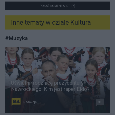
POKAŻ KOMENTARZE (7)
Inne tematy w dziale
Kultura
#
Muzyka
Uświetnił rocznicę prezydentury
Nawrockiego. Kim jest raper Eldo?
Redakcja
31