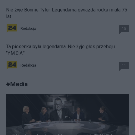
Nie żyje Bonnie Tyler. Legendarna gwiazda rocka miała 75
lat
Redakcja
15
Ta piosenka była legendarna. Nie żyje głos przeboju
"Y.M.C.A."
Redakcja
11
#
Media