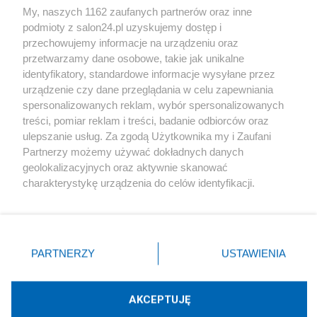
My, naszych 1162 zaufanych partnerów oraz inne
podmioty z salon24.pl uzyskujemy dostęp i
Społeczeństwo
przechowujemy informacje na urządzeniu oraz
przetwarzamy dane osobowe, takie jak unikalne
Kultura
identyfikatory, standardowe informacje wysyłane przez
urządzenie czy dane przeglądania w celu zapewniania
spersonalizowanych reklam, wybór spersonalizowanych
treści, pomiar reklam i treści, badanie odbiorców oraz
ulepszanie usług. Za zgodą Użytkownika my i Zaufani
X
Facebook
Instagram
Youtube
Partnerzy możemy używać dokładnych danych
geolokalizacyjnych oraz aktywnie skanować
charakterystykę urządzenia do celów identyfikacji.
Web Content Media sp. z o. o. © 2022
Ponieważ cenimy Twoją prywatność, prosimy o zgodę na
korzystanie z tych technologii poprzez kliknięcie
„Akceptuję”. Zgoda jest dobrowolna i zawsze możesz ją
Pomoc
O nas
Praca
Reklama
Kontakt
zmienić/wycofać klikając przycisk ustawień prywatności
PARTNERZY
USTAWIENIA
znajdujący się w lewym dolnym rogu strony
. Niektóre
rodzaje przetwarzania danych nie wymagają zgody
użytkownika, ale masz prawo sprzeciwić się takiemu
AKCEPTUJĘ
przetwarzaniu. Preferencje będą miały zastosowania tylko