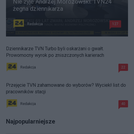
Nie żyje Andrzej Morozowski. TVN24
żegna dziennikarza
Redakcja
127
Dziennikarze TVN Turbo byli oskarżani o gwałt.
Prowomocny wyrok po zniszczonych karierach
Redakcja
22
Przejęcie TVN zahamowane do wyborów? Wyciekł list do
pracowników stacji
Redakcja
40
Najpopularniejsze