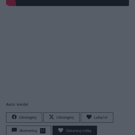
Autor: kierdel
Udostępnij
Udostępnij
Lubię to!
Skomentuj
11
Obserwuj notkę