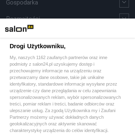
Gospodarka
Rozmaitości
Technologie
Drogi Użytkowniku,
Sport
My, naszych 1162 zaufanych partnerów oraz inne
podmioty z salon24.pl uzyskujemy dostęp i
Społeczeństwo
przechowujemy informacje na urządzeniu oraz
przetwarzamy dane osobowe, takie jak unikalne
Kultura
identyfikatory, standardowe informacje wysyłane przez
urządzenie czy dane przeglądania w celu zapewniania
spersonalizowanych reklam, wybór spersonalizowanych
treści, pomiar reklam i treści, badanie odbiorców oraz
ulepszanie usług. Za zgodą Użytkownika my i Zaufani
X
Facebook
Instagram
Youtube
Partnerzy możemy używać dokładnych danych
geolokalizacyjnych oraz aktywnie skanować
charakterystykę urządzenia do celów identyfikacji.