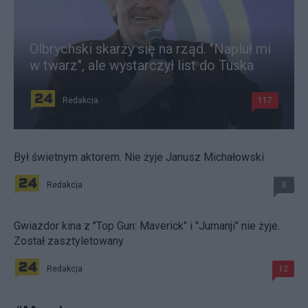
Olbrychski skarży się na rząd. "Napluł mi
w twarz", ale wystarczył list do Tuska
Redakcja
117
Był świetnym aktorem. Nie żyje Janusz Michałowski
Redakcja
8
Gwiazdor kina z "Top Gun: Maverick" i "Jumanji" nie żyje.
Został zasztyletowany
Redakcja
12