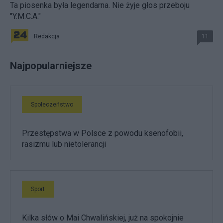
Ta piosenka była legendarna. Nie żyje głos przeboju
"Y.M.C.A."
Redakcja
11
Najpopularniejsze
Społeczeństwo
Przestępstwa w Polsce z powodu ksenofobii,
rasizmu lub nietolerancji
Sport
Kilka słów o Mai Chwalińskiej, już na spokojnie