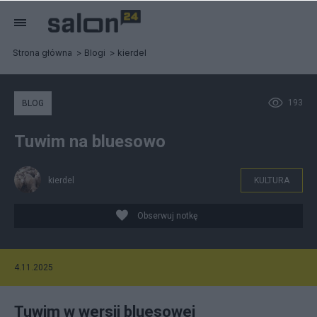
Strona główna
Blogi
kierdel
193
BLOG
Tuwim na bluesowo
kierdel
KULTURA
Obserwuj notkę
4.11.2025
Tuwim w wersji bluesowej