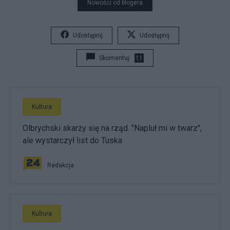
Nowości od blogera
Udostępnij
Udostępnij
Skomentuj
11
Kultura
Olbrychski skarży się na rząd. "Napluł mi w twarz",
ale wystarczył list do Tuska
Redakcja
Kultura