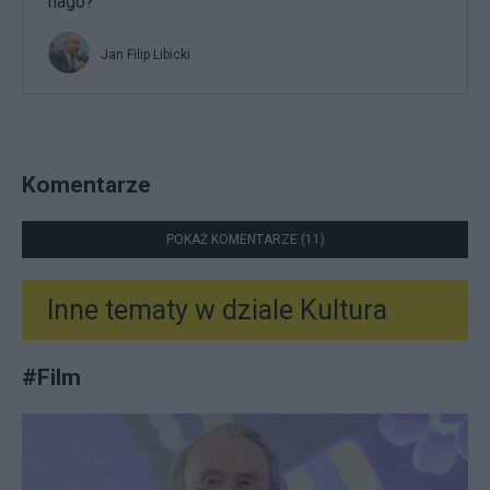
nago?
Jan Filip Libicki
Komentarze
POKAŻ KOMENTARZE (11)
Inne tematy w dziale
Kultura
#
Film