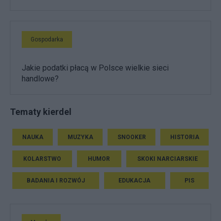
Gospodarka
Jakie podatki płacą w Polsce wielkie sieci
handlowe?
Tematy kierdel
NAUKA
MUZYKA
SNOOKER
HISTORIA
KOLARSTWO
HUMOR
SKOKI NARCIARSKIE
BADANIA I ROZWÓJ
EDUKACJA
PIS