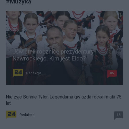
#
Muzyka
Uświetnił rocznicę prezydentury
Nawrockiego. Kim jest Eldo?
Redakcja
85
Nie żyje Bonnie Tyler. Legendarna gwiazda rocka miała 75
lat
Redakcja
15