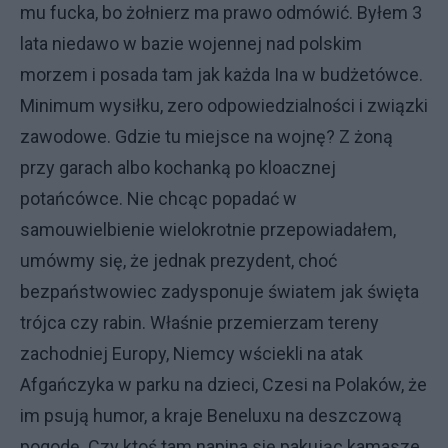
mu fucka, bo żołnierz ma prawo odmówić. Byłem 3
lata niedawo w bazie wojennej nad polskim
morzem i posada tam jak każda Ina w budżetówce.
Minimum wysiłku, zero odpowiedzialności i związki
zawodowe. Gdzie tu miejsce na wojnę? Z żoną
przy garach albo kochanką po kloacznej
potańcówce. Nie chcąc popadać w
samouwielbienie wielokrotnie przepowiadałem,
umówmy się, że jednak prezydent, choć
bezpaństwowiec zadysponuje światem jak święta
trójca czy rabin. Właśnie przemierzam tereny
zachodniej Europy, Niemcy wściekli na atak
Afgańczyka w parku na dzieci, Czesi na Polaków, że
im psują humor, a kraje Beneluxu na deszczową
pogodę. Czy ktoś tam napina się pakując kamasze