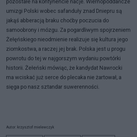
pozostałe na kontynencie nacje. Wiernopoddańcze
umizgi Polski wobec safanduły znad Dniepru są
jakąś abberacją braku choćby poczucia do
samoobrony i mózgu. Za pogardliwym spojrzeniem
Żełęńskiego nieodmienie realizuje się kultura jego
ziomkostwa, a raczej jej brak. Polska jest u progu
powrotu do tej w najgorszym wydaniu powtórki
historii. Żełeński mówiąc, że kandydat Nawrocki
ma wciskać już serce do plecaka nie żartował, a
sięga po nasz sztandar suwerenności.
Autor: krzysztof mielewczyk