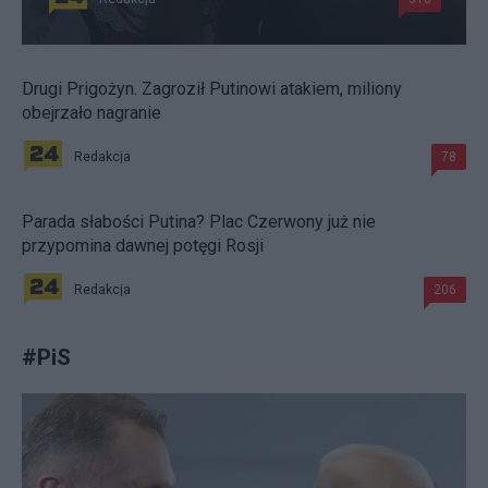
Drugi Prigożyn. Zagroził Putinowi atakiem, miliony
obejrzało nagranie
Redakcja
78
Parada słabości Putina? Plac Czerwony już nie
przypomina dawnej potęgi Rosji
Redakcja
206
#
PiS