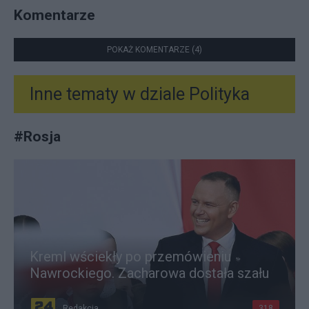
Komentarze
POKAŻ KOMENTARZE (4)
Inne tematy w dziale
Polityka
#
Rosja
Kreml wściekły po przemówieniu
Nawrockiego. Zacharowa dostała szału
Redakcja
318