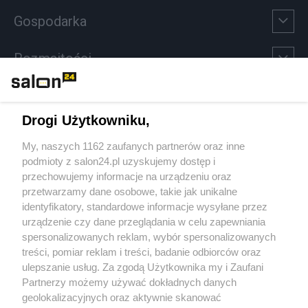
Gospodarka
Rozmaitości
Technologie
Drogi Użytkowniku,
Sport
My, naszych 1162 zaufanych partnerów oraz inne
podmioty z salon24.pl uzyskujemy dostęp i
Społeczeństwo
przechowujemy informacje na urządzeniu oraz
przetwarzamy dane osobowe, takie jak unikalne
Kultura
identyfikatory, standardowe informacje wysyłane przez
urządzenie czy dane przeglądania w celu zapewniania
spersonalizowanych reklam, wybór spersonalizowanych
treści, pomiar reklam i treści, badanie odbiorców oraz
ulepszanie usług. Za zgodą Użytkownika my i Zaufani
X
Facebook
Instagram
Youtube
Partnerzy możemy używać dokładnych danych
geolokalizacyjnych oraz aktywnie skanować