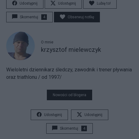
Udostępnij
Udostępnij
Lubię to!
Skomentuj
4
Obserwuj notkę
O mnie
krzysztof mielewczyk
Wieloletni dziennikarz śledczy, zawodnik i trener pływania
oraz triathlonu / od 1997/
Nowości od blogera
Udostępnij
Udostępnij
Skomentuj
4