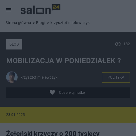
Strona główna
Blogi
krzysztof mielewczyk
182
BLOG
MOBILIZACJA W PONIEDZIAŁEK ?
krzysztof mielewczyk
POLITYKA
Obserwuj notkę
23.01.2025
Żełeński krzyczy o 200 tysięcy