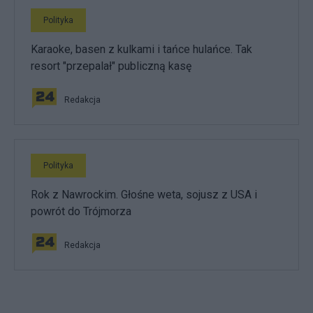
Polityka
Karaoke, basen z kulkami i tańce hulańce. Tak
resort "przepalał" publiczną kasę
Redakcja
Polityka
Rok z Nawrockim. Głośne weta, sojusz z USA i
powrót do Trójmorza
Redakcja