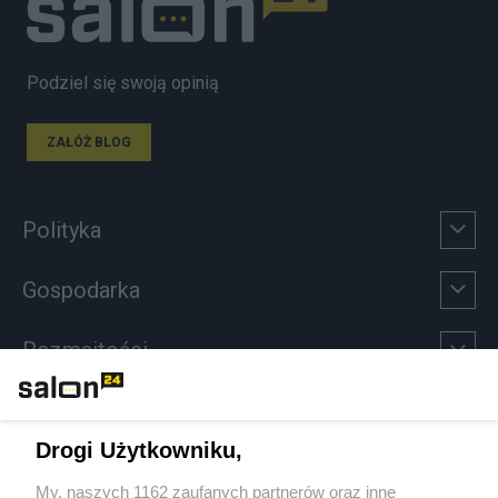
Podziel się swoją opinią
ZAŁÓŻ BLOG
Polityka
Gospodarka
Rozmaitości
Technologie
Drogi Użytkowniku,
Sport
My, naszych 1162 zaufanych partnerów oraz inne