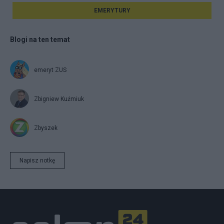
EMERYTURY
Blogi na ten temat
emeryt ZUS
Zbigniew Kuźmiuk
Zbyszek
Napisz notkę