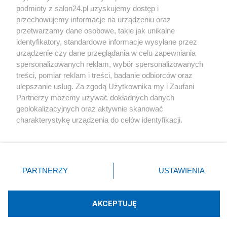
podmioty z salon24.pl uzyskujemy dostęp i
Społeczeństwo
przechowujemy informacje na urządzeniu oraz
przetwarzamy dane osobowe, takie jak unikalne
Kultura
identyfikatory, standardowe informacje wysyłane przez
urządzenie czy dane przeglądania w celu zapewniania
spersonalizowanych reklam, wybór spersonalizowanych
treści, pomiar reklam i treści, badanie odbiorców oraz
ulepszanie usług. Za zgodą Użytkownika my i Zaufani
X
Facebook
Instagram
Youtube
Partnerzy możemy używać dokładnych danych
geolokalizacyjnych oraz aktywnie skanować
charakterystykę urządzenia do celów identyfikacji.
Web Content Media sp. z o. o. © 2022
Ponieważ cenimy Twoją prywatność, prosimy o zgodę na
korzystanie z tych technologii poprzez kliknięcie
„Akceptuję”. Zgoda jest dobrowolna i zawsze możesz ją
Pomoc
O nas
Praca
Reklama
Kontakt
zmienić/wycofać klikając przycisk ustawień prywatności
PARTNERZY
USTAWIENIA
znajdujący się w lewym dolnym rogu strony
. Niektóre
rodzaje przetwarzania danych nie wymagają zgody
użytkownika, ale masz prawo sprzeciwić się takiemu
AKCEPTUJĘ
przetwarzaniu. Preferencje będą miały zastosowania tylko
Technologię dostarcza:
W3media.pl
na tej witrynie.