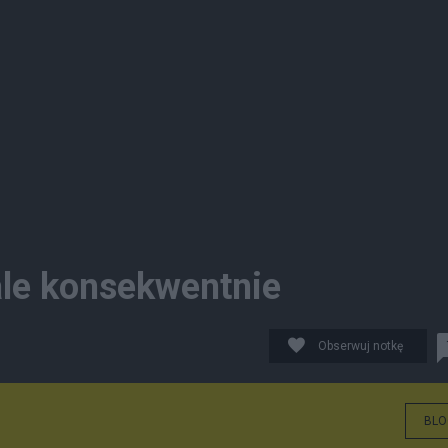
ale konsekwentnie
Obserwuj notkę
BLO