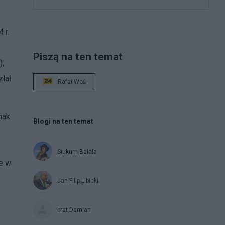
 r.
e
Piszą na ten temat
),
zlał
Rafał Woś
nak
Blogi na ten temat
Siukum Balala
że w
Jan Filip Libicki
brat Damian