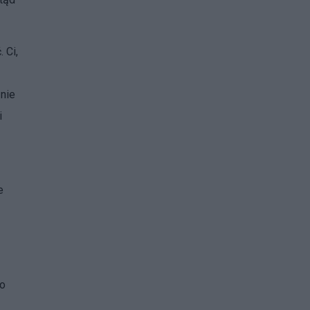
 Ci,
 nie
i
e
zo