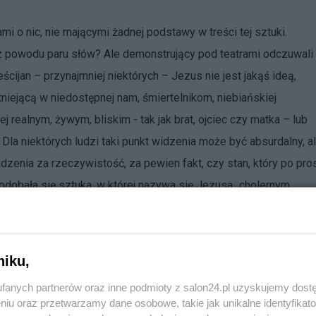
mi o nic, nie mającymi żadnej podstawy w treści tej sztuki.
 z powodu paru słów? Ale demonstrujący pod teatrami odczuwali 
cijan – przynajmniej niektórych – Jezus nie jest jakąś ideą,
tniejącą w niedostępnej nam, śmiertelnikom, niebiańskiej
j realnym, żywym, bliskim - tak jak brat, ojciec czy matka – lub
Dla niektórych ludzi taki punkt widzenia może być absurdalny, a
dzenia za rzeczywistość, za pewien fakt, czy stan, który po pro
odobała się sztuka, w której nazywa się Jezusa „cholernym
przeciw wobec tego, co w ich oczach było znieważeniem najwięk
u? Każdy kto uważa, że ludzie generalnie rzecz biorąc mają
rzy czują się dotknięci jakimś treściami mają prawo do wyrażani
niku,
swobody wypowiedzi państwie ci, którzy czują się oburzeni jak
fanych partnerów oraz inne podmioty z salon24.pl uzyskujemy dost
oburzenia wobec tej książki, sztuki, czy filmu. Wyrażania go b
niu oraz przetwarzamy dane osobowe, takie jak unikalne identyfikat