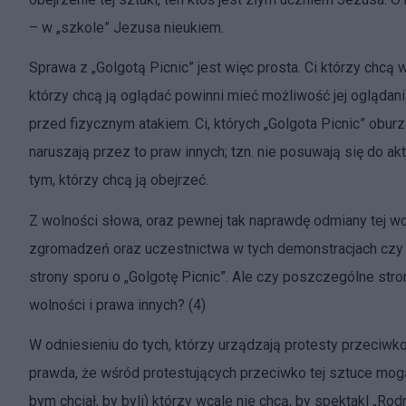
– w „szkole” Jezusa nieukiem.
Sprawa z „Golgotą Picnic” jest więc prosta. Ci którzy chcą 
którzy chcą ją oglądać powinni mieć możliwość jej oglądani
przed fizycznym atakiem. Ci, których „Golgota Picnic” obur
naruszają przez to praw innych; tzn. nie posuwają się do ak
tym, którzy chcą ją obejrzeć.
Z wolności słowa, oraz pewnej tak naprawdę odmiany tej wo
zgromadzeń oraz uczestnictwa w tych demonstracjach czy
strony sporu o „Golgotę Picnic”. Ale czy poszczególne str
wolności i prawa innych? (4)
W odniesieniu do tych, którzy urządzają protesty przeciwko
prawda, że wśród protestujących przeciwko tej sztuce mogą
bym chciał, by byli) którzy wcale nie chcą, by spektakl „Rod