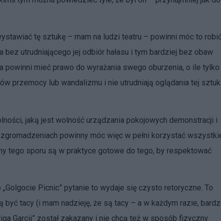
wystawiać tę sztukę – mam na ludzi teatru – powinni móc to robić.
a bez utrudniającego jej odbiór hałasu i tym bardziej bez obaw
za powinni mieć prawo do wyrażania swego oburzenia, o ile tylko
tów przemocy lub wandalizmu i nie utrudniają oglądania tej sztuk
lności, jaką jest wolność urządzania pokojowych demonstracji i
 zgromadzeniach powinny móc więc w pełni korzystać wszystki
ony tego sporu są w praktyce gotowe do tego, by respektować
 „Golgocie Picnic” pytanie to wydaje się czysto retoryczne. To
 być tacy (i mam nadzieję, że są tacy – a w każdym razie, bard
riga Garcii” został zakazany i nie chcą też w sposób fizyczny