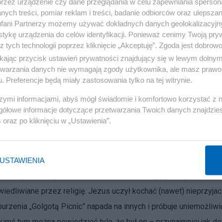
 robić – i można nawet twierdzić, że jest to coś, co robić – jeśli
przez urządzenie czy dane przeglądania w celu zapewniania sperson
ych treści, pomiar reklam i treści, badanie odbiorców oraz ulepszan
fani Partnerzy możemy używać dokładnych danych geolokalizacyjn
tykę urządzenia do celów identyfikacji. Ponieważ cenimy Twoją pry
akiejkolwiek innej sztuki (podobnie jak wyświetlanie jakiegoś fil
z tych technologii poprzez kliknięcie „Akceptuję”. Zgoda jest dobro
uwaga: w sposób pokojowy i nie utrudniający wystawiania tej sztu
ikając przycisk ustawień prywatności znajdujący się w lewym dolny
anie przeciwko (np.) „Golgocie picnic” na łamach prasy czy w
etwarzania danych nie wymagają zgody użytkownika, ale masz prawo 
. Preferencje będą miały zastosowania tylko na tej witrynie.
t jak najbardziej O.K. Jak najbardziej O.K. są zbiorowe modlitwy i
óby zagłuszania aktorów poprzez krzyki czy gwizdy O.K. nie są. 
szymi informacjami, abyś mógł świadomie i komfortowo korzystać z
gółowe informacje dotyczące przetwarzania Twoich danych znajdzi
eć „Golgotę picnic” i plucie na nich – do czego dochodziło np. pr
s
oraz po kliknięciu w „Ustawienia”.
 w sposób oczywiście proporcjonalny i wystarczający do
tórzy z powodu oburzenia treściami zawartymi w „Golgocie picni
b lub uniemożliwić bądź utrudnić im odbiór tej sztuki należy
USTAWIENIA
prawdopodobniej źródło w tzw. uczuciach religijnych, być może
dliwiane przez religię. Jezus uczył kochać (nawet) nieprzyjac
oburzenia „Golgotą Picnic” napada na innych i próbuje uniemożliwi
 kimś tym można powiedzieć tyle, że był on – przynajmniej jak d