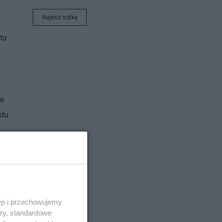
Napisz notkę
to
le
stu
szej
a
ąś
ęp i przechowujemy
ez
ory, standardowe