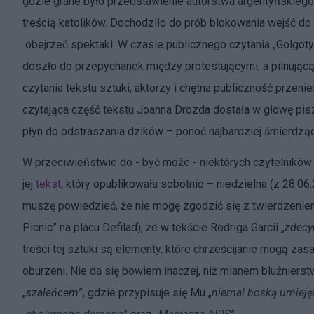
gdzie grane było przedstawienie autorstwa argentyńskieg
treścią katolików. Dochodziło do prób blokowania wejść do t
obejrzeć spektakl. W czasie publicznego czytania „Golgoty
doszło do przepychanek między protestującymi, a pilnującą
czytania tekstu sztuki, aktorzy i chętna publiczność przenieś
czytająca część tekstu Joanna Drozda dostała w głowę pisz
płyn do odstraszania dzików – ponoć najbardziej śmierdz
W przeciwieństwie do - być może - niektórych czytelników t
jej
tekst
, który opublikowała sobotnio – niedzielna (z 28.06
muszę powiedzieć, że nie mogę zgodzić się z twierdzenie
Picnic” na placu Defilad), że w tekście Rodriga Garcii „
zdecy
treści tej sztuki są elementy, które chrześcijanie mogą zas
oburzeni. Nie da się bowiem inaczej, niż mianem bluźniers
„
szaleńcem
”, gdzie przypisuje się Mu „
niemal boską umiejęt