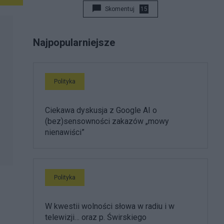
Skomentuj
15
Najpopularniejsze
Polityka
Ciekawa dyskusja z Google AI o
(bez)sensowności zakazów „mowy
nienawiści”
Polityka
W kwestii wolności słowa w radiu i w
telewizji… oraz p. Świrskiego