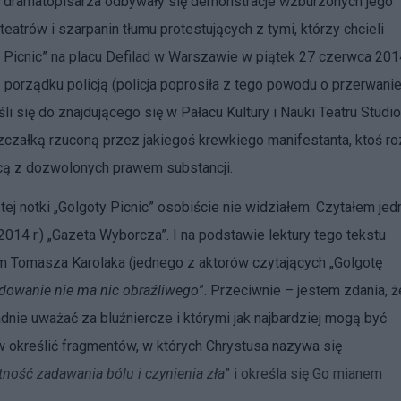
o dramatopisarza odbywały się demonstracje wzburzonych jego
eatrów i szarpanin tłumu protestujących z tymi, którzy chcieli
 Picnic” na placu Defilad w Warszawie w piątek 27 czerwca 2014
 porządku policją (policja poprosiła z tego powodu o przerwani
li się do znajdującego się w Pałacu Kultury i Nauki Teatru Studio
czałką rzuconą przez jakiegoś krewkiego manifestanta, ktoś ro
ącą z dozwolonych prawem substancji.
ej notki „Golgoty Picnic” osobiście nie widziałem. Czytałem jed
.2014 r.) „Gazeta Wyborcza”. I na podstawie lektury tego tekstu
m Tomasza Karolaka (jednego z aktorów czytających „Golgotę
dowanie nie ma nic obraźliwego
”. Przeciwnie – jestem zdania, 
adnie uważać za bluźniercze i którymi jak najbardziej mogą być
tw określić fragmentów, w których Chrystusa nazywa się
ność zadawania bólu i czynienia zła
” i określa się Go mianem