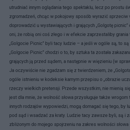
utrudniać innym oglądania tego spektaklu, lecz po prostu ś
zgromadzeń, chcąc w pokojowy sposób wyrazić sprzeciw wobe
doprowadzić u wystawiających i grających „Golgotę picnic” d
oni, że robią oni coś złego i w efekcie zaprzestaliby grani
„Golgocie Picnic” byli tacy ludzie – a jeśli w ogóle są, to s
„Golgocie Picnic” chodzi o to, by sztuka ta została zakazan
grających ją przed sądem, a następnie w więzieniu (w spraw
Ja oczywiście nie zgadzam się z twierdzeniem, że „Golgo
ogóle istnieniu w kodeksie karnym przepisu o „obrazie uczuć
rzeczy wielkich pretensji. Przede wszystkim, nie mienią si
jest dla mnie, że wolność słowa przysługuje także wrogom
innych rodzajów wypowiedzi, mogą domagać się tego, by lu
pod sąd i wsadzać za kraty. Ludzie tacy zawsze byli, są 
zbliżonym do mojego spojrzeniu na zakres wolności słowa 