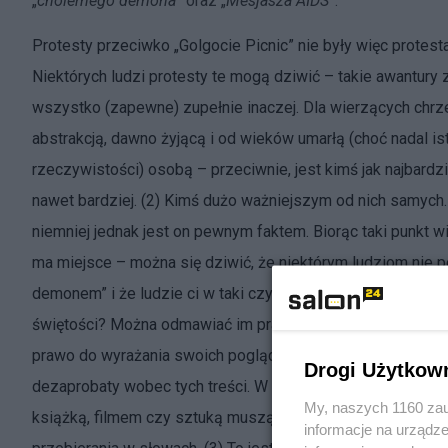
„
cholernego demona
” oraz „
Mesjasza AIDS
”.
Protesty przeciwko „Golgocie Picnic” nie były więc protesta
Niektórych ludzi protesty te mogą dziwić – takie awantury
wszystko (zapewne) zupełnie inaczej. Dla wierzących chrześ
abstrakcją, dawno żyjącą i od wieków umarłą (choć nadal is
rzeczywistości) osobą – przeciwnie, jest kimś jak najbardzie
nawet bardziej. (2) Kimś dużo ważniejszym od nich samych. 
niemniej jednak jest on pewnym faktem. Biorąc taki punkt wi
ma miejsce – można się dziwić, że niektórym ludziom nie p
demonem” i że ludzie ci w taki czy inny sposób wyrażali s
świętości? Można odmawiać im prawa do wyrażania sprzeciw
prawo do wyrażania swoich poglądów, musi uznać, że ci, któ
Drogi Użytkow
dezaprobaty wobec tych treści. W respektującym prawo do 
My, naszych 1160 zau
książką, filmem czy sztuką muszą mieć prawo do wyrażania 
informacje na urządze