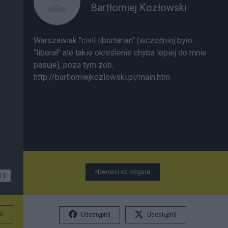
Bartłomiej Kozłowski
Warszawiak "civil libertarian" (wcześniej było
"liberał" ale takie określenie chyba lepiej do mnie
pasuje), poza tym zob.
http://bartlomiejkozlowski.pl/main.htm
Nowości od blogera
15
G
Udostępnij
Udostępnij