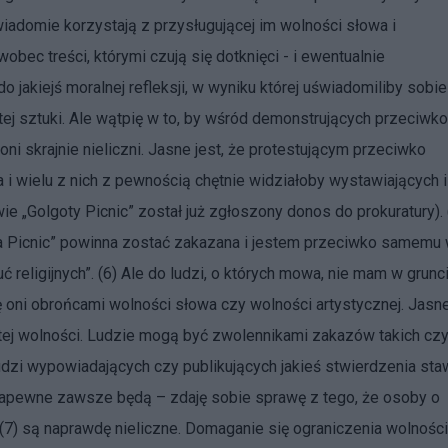
wiadomie korzystają z przysługującej im wolności słowa i
c treści, którymi czują się dotknięci - i ewentualnie
o jakiejś moralnej refleksji, w wyniku której uświadomiliby sobie
a tej sztuki. Ale wątpię w to, by wśród demonstrujących przeciwko
ą oni skrajnie nieliczni. Jasne jest, że protestującym przeciwko
a i wielu z nich z pewnością chętnie widziałoby wystawiających i
ie „Golgoty Picnic” został już zgłoszony donos do prokuratury). 
ta Picnic” powinna zostać zakazana i jestem przeciwko samemu
 religijnych”. (6) Ale do ludzi, o których mowa, nie mam w grunc
ę oni obrońcami wolności słowa czy wolności artystycznej. Jasn
 tej wolności. Ludzie mogą być zwolennikami zakazów takich cz
dzi wypowiadających czy publikujących jakieś stwierdzenia sta
i zapewne zawsze będą – zdaję sobie sprawę z tego, że osoby o
(7) są naprawdę nieliczne. Domaganie się ograniczenia wolności