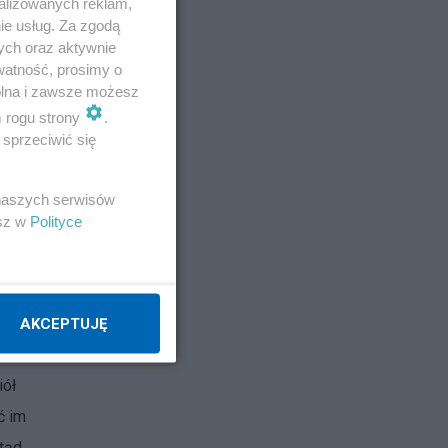
alizowanych reklam,
ie usług. Za zgodą
ych oraz aktywnie
watność, prosimy o
mu
wolna i zawsze możesz
ki i
m rogu strony
.
sprzeciwić się
Tym
 naszych serwisów
esz w
Polityce
zed
c”
AKCEPTUJĘ
iół
ć im
otąd