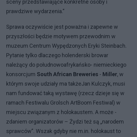
sceny przedstawiające konkretne osoby i
prawdziwe wydarzenia.”
Sprawa oczywiście jest poważna i zapewne w
przyszłości będzie motywem przewodnim w
muzeum Centrum Wypędzonych Eryki Steinbach.
Pytanie tylko dlaczego holenderski browar
należący do połudnowoafrykańsko- niemieckiego
konsorcjum
S
outh
A
frican
B
reweries
-
Miller
, w
którym swoje udziały ma także
Jan Kulczyk, musi
nam fundować taką wystawę (rzecz dzieje się w
ramach Festiwalu Grolsch ArtBoom Festiwal) w
miejscu związanym z holokaustem. A może
-
zdaniem organizatorów – Żydzi też są „narodem
sprawców”. Wszak gdyby nie m.in. holokaust to