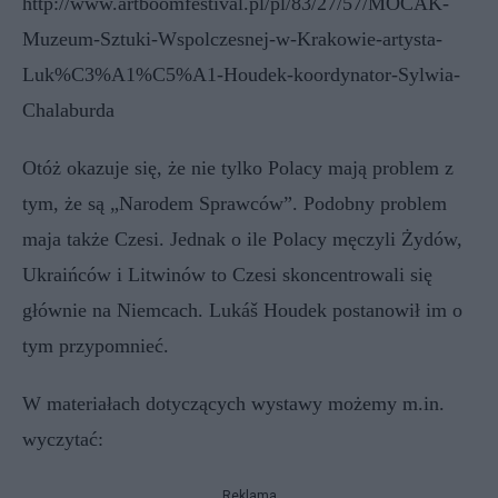
http://www.artboomfestival.pl/pl/83/27/57/MOCAK-
Muzeum-Sztuki-Wspolczesnej-w-Krakowie-artysta-
Luk%C3%A1%C5%A1-Houdek-koordynator-Sylwia-
Chalaburda
Otóż okazuje się, że nie tylko Polacy mają problem z
tym, że są „Narodem Sprawców”. Podobny problem
maja także Czesi. Jednak o ile Polacy męczyli Żydów,
Ukraińców i Litwinów to Czesi skoncentrowali się
głównie na Niemcach. Lukáš Houdek postanowił im o
tym przypomnieć.
W materiałach dotyczących wystawy możemy m.in.
wyczytać:
Reklama