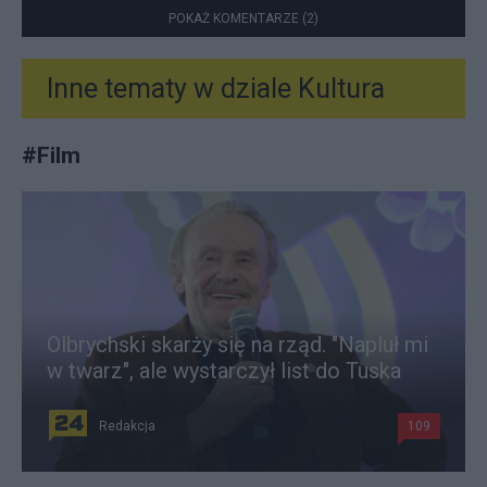
POKAŻ KOMENTARZE (2)
Inne tematy w dziale
Kultura
#
Film
Olbrychski skarży się na rząd. "Napluł mi
w twarz", ale wystarczył list do Tuska
Redakcja
109