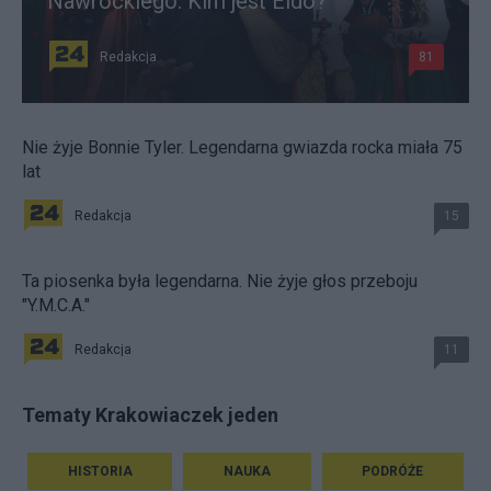
Nawrockiego. Kim jest Eldo?
Redakcja
81
Nie żyje Bonnie Tyler. Legendarna gwiazda rocka miała 75
lat
Redakcja
15
Ta piosenka była legendarna. Nie żyje głos przeboju
"Y.M.C.A."
Redakcja
11
Tematy Krakowiaczek jeden
HISTORIA
NAUKA
PODRÓŻE