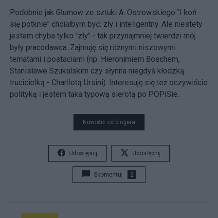
Podobnie jak Głumow ze sztuki A. Ostrowskiego "I koń
się potknie" chciałbym być: zły i inteligentny. Ale niestety
jestem chyba tylko "zły" - tak przynajmniej twierdzi mój
były pracodawca. Zajmuję się różnymi niszowymi
tematami i postaciami (np. Hieronimiem Boschem,
Stanisławe Szukalskim czy słynna niegdyś kłodzką
trucicielką - Charllotą Ursini). Interesuję się też oczywiście
polityką i jestem taka typową sierotą po POPiSie.
Nowości od blogera
Udostępnij
Udostępnij
Skomentuj
2