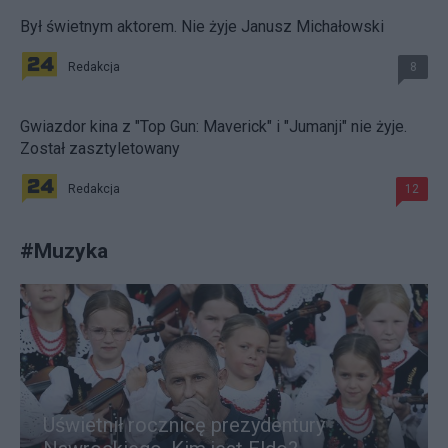
Był świetnym aktorem. Nie żyje Janusz Michałowski
Redakcja
8
Gwiazdor kina z "Top Gun: Maverick" i "Jumanji" nie żyje.
Został zasztyletowany
Redakcja
12
#
Muzyka
Uświetnił rocznicę prezydentury