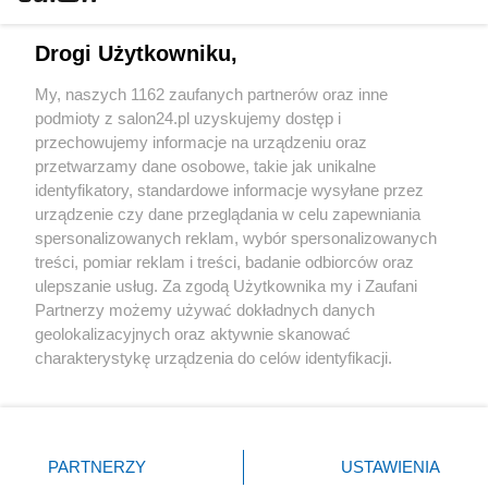
Technologie
Drogi Użytkowniku,
Sport
My, naszych 1162 zaufanych partnerów oraz inne
podmioty z salon24.pl uzyskujemy dostęp i
Społeczeństwo
przechowujemy informacje na urządzeniu oraz
przetwarzamy dane osobowe, takie jak unikalne
Kultura
identyfikatory, standardowe informacje wysyłane przez
urządzenie czy dane przeglądania w celu zapewniania
spersonalizowanych reklam, wybór spersonalizowanych
treści, pomiar reklam i treści, badanie odbiorców oraz
ulepszanie usług. Za zgodą Użytkownika my i Zaufani
X
Facebook
Instagram
Youtube
Partnerzy możemy używać dokładnych danych
geolokalizacyjnych oraz aktywnie skanować
charakterystykę urządzenia do celów identyfikacji.
Web Content Media sp. z o. o. © 2022
Ponieważ cenimy Twoją prywatność, prosimy o zgodę na
korzystanie z tych technologii poprzez kliknięcie
„Akceptuję”. Zgoda jest dobrowolna i zawsze możesz ją
Pomoc
O nas
Praca
Reklama
Kontakt
zmienić/wycofać klikając przycisk ustawień prywatności
PARTNERZY
USTAWIENIA
znajdujący się w lewym dolnym rogu strony
. Niektóre