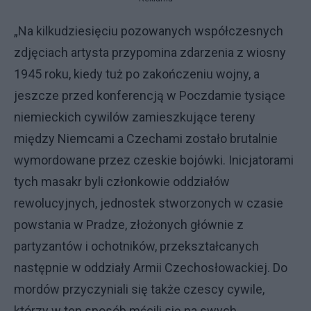
„Na kilkudziesięciu pozowanych współczesnych
zdjęciach artysta przypomina zdarzenia z wiosny
1945 roku, kiedy tuż po zakończeniu wojny, a
jeszcze przed konferencją w Poczdamie tysiące
niemieckich cywilów zamieszkujące tereny
między Niemcami a Czechami zostało brutalnie
wymordowane przez czeskie bojówki. Inicjatorami
tych masakr byli członkowie oddziałów
rewolucyjnych, jednostek stworzonych w czasie
powstania w Pradze, złożonych głównie z
partyzantów i ochotników, przekształcanych
następnie w oddziały Armii Czechosłowackiej. Do
mordów przyczyniali się także czescy cywile,
którzy w ten sposób mścili się na swych