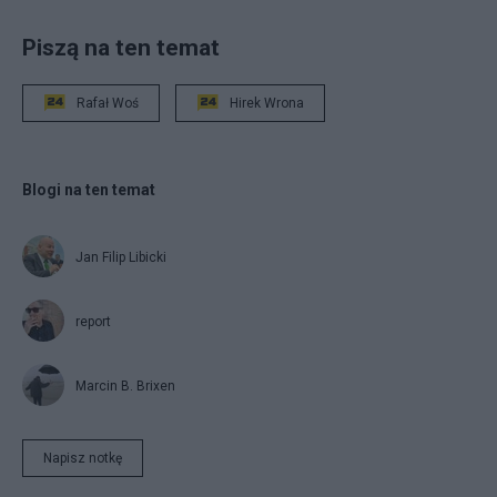
Piszą na ten temat
Rafał Woś
Hirek Wrona
Blogi na ten temat
Jan Filip Libicki
report
Marcin B. Brixen
Napisz notkę