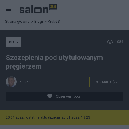
Strona główna
Blogi
Kruk63
1086
BLOG
Szczepienia pod utytułowanym
pręgierzem
Kruk63
ROZMAITOŚCI
Obserwuj notkę
20.01.2022 , ostatnia aktualizacja: 20.01.2022, 13:23