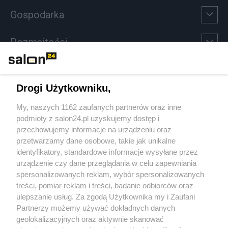
Gospodarka
Rozmaitości
Technologie
Drogi Użytkowniku,
Sport
My, naszych 1162 zaufanych partnerów oraz inne
podmioty z salon24.pl uzyskujemy dostęp i
Społeczeństwo
przechowujemy informacje na urządzeniu oraz
przetwarzamy dane osobowe, takie jak unikalne
Kultura
identyfikatory, standardowe informacje wysyłane przez
urządzenie czy dane przeglądania w celu zapewniania
spersonalizowanych reklam, wybór spersonalizowanych
treści, pomiar reklam i treści, badanie odbiorców oraz
ulepszanie usług. Za zgodą Użytkownika my i Zaufani
X
Facebook
Instagram
Youtube
Partnerzy możemy używać dokładnych danych
geolokalizacyjnych oraz aktywnie skanować