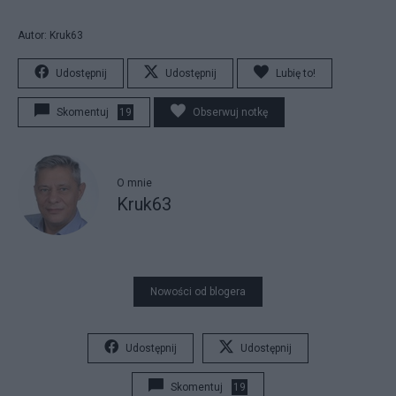
Autor: Kruk63
Udostępnij
Udostępnij
Lubię to!
Skomentuj
19
Obserwuj notkę
O mnie
Kruk63
Nowości od blogera
Udostępnij
Udostępnij
Skomentuj
19