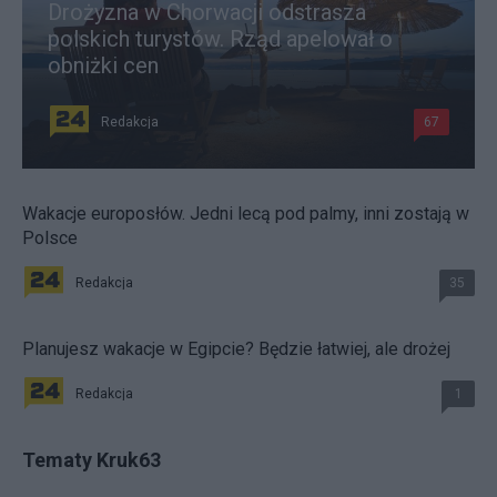
Drożyzna w Chorwacji odstrasza
polskich turystów. Rząd apelował o
obniżki cen
Redakcja
67
Wakacje europosłów. Jedni lecą pod palmy, inni zostają w
Polsce
Redakcja
35
Planujesz wakacje w Egipcie? Będzie łatwiej, ale drożej
Redakcja
1
Tematy Kruk63