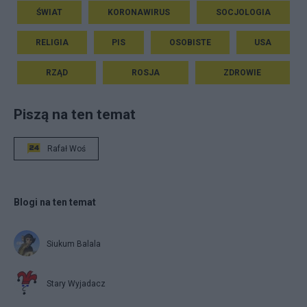
ŚWIAT
KORONAWIRUS
SOCJOLOGIA
RELIGIA
PIS
OSOBISTE
USA
RZĄD
ROSJA
ZDROWIE
Piszą na ten temat
Rafał Woś
Blogi na ten temat
Siukum Balala
Stary Wyjadacz