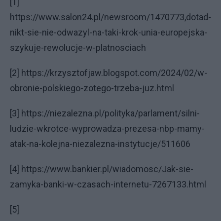
[1]
https://www.salon24.pl/newsroom/1470773,dotad-
nikt-sie-nie-odwazyl-na-taki-krok-unia-europejska-
szykuje-rewolucje-w-platnosciach
[2] https://krzysztofjaw.blogspot.com/2024/02/w-
obronie-polskiego-zotego-trzeba-juz.html
[3] https://niezalezna.pl/polityka/parlament/silni-
ludzie-wkrotce-wyprowadza-prezesa-nbp-mamy-
atak-na-kolejna-niezalezna-instytucje/511606
[4] https://www.bankier.pl/wiadomosc/Jak-sie-
zamyka-banki-w-czasach-internetu-7267133.html
[5]