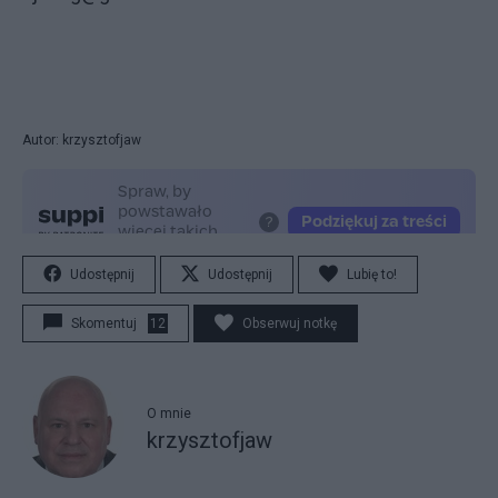
Autor: krzysztofjaw
Udostępnij
Udostępnij
Lubię to!
Skomentuj
12
Obserwuj notkę
O mnie
krzysztofjaw