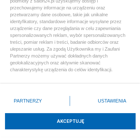
podmioty z salon24.pl uzyskujemy dostęp i
PZPN traci kluczowego sponsora. Brzoska i InPost
przechowujemy informacje na urządzeniu oraz
kończą długi etap
przetwarzamy dane osobowe, takie jak unikalne
identyfikatory, standardowe informacje wysyłane przez
urządzenie czy dane przeglądania w celu zapewniania
Redakcja
spersonalizowanych reklam, wybór spersonalizowanych
treści, pomiar reklam i treści, badanie odbiorców oraz
ulepszanie usług. Za zgodą Użytkownika my i Zaufani
Partnerzy możemy używać dokładnych danych
Gospodarka
geolokalizacyjnych oraz aktywnie skanować
charakterystykę urządzenia do celów identyfikacji.
Długi niemal jak pensja. W tych regionach Polacy
Ponieważ cenimy Twoją prywatność, prosimy o zgodę na
mają największy kłopot
korzystanie z tych technologii poprzez kliknięcie
„Akceptuję”. Zgoda jest dobrowolna i zawsze możesz ją
Redakcja
zmienić/wycofać klikając przycisk ustawień prywatności
PARTNERZY
USTAWIENIA
znajdujący się w lewym dolnym rogu strony
. Niektóre
rodzaje przetwarzania danych nie wymagają zgody
użytkownika, ale masz prawo sprzeciwić się takiemu
AKCEPTUJĘ
Gospodarka
przetwarzaniu. Preferencje będą miały zastosowania tylko
na tej witrynie.
Strategiczna inwestycja w Gdańsku. Oczko w