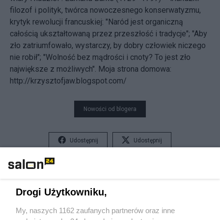
filozof i polityk, twórca nowoczesnego konserwatyzmu,
krytyk rewolucji francuskiej: "Naród jest organiczną
całością ukształtowaną przez przeszłość i tradycje"; "Aby
zło zatriumfowało, wystarczy, by dobry człowiek niczego
nie robił"; "Wolność bez mądrości i cnoty? To jest zło
największe z możliwych". Moja strona domowa:
http://krzysztofjaw.blogspot.com/
Nowości od blogera
Udostępnij
Udostępnij
Skomentuj
12
Drogi Użytkowniku,
Gospodarka
My, naszych 1162 zaufanych partnerów oraz inne