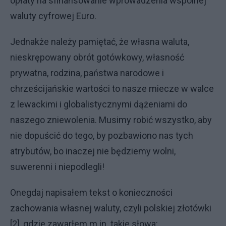
opłaty na sfinansowanie wprowadzenia wspólnej
waluty cyfrowej Euro.
Jednakże należy pamiętać, że własna waluta,
nieskrępowany obrót gotówkowy, własność
prywatna, rodzina, państwa narodowe i
chrześcijańskie wartości to nasze miecze w walce
z lewackimi i globalistycznymi dążeniami do
naszego zniewolenia. Musimy robić wszystko, aby
nie dopuścić do tego, by pozbawiono nas tych
atrybutów, bo inaczej nie będziemy wolni,
suwerenni i niepodlegli!
Onegdaj napisałem tekst o konieczności
zachowania własnej waluty, czyli polskiej złotówki
[2], gdzie zawarłem m.in. takie słowa: