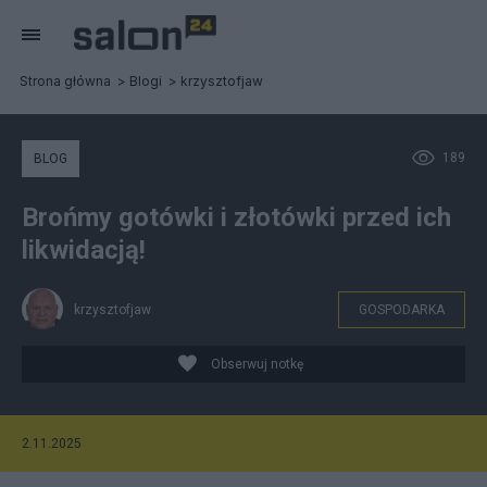
Strona główna
Blogi
krzysztofjaw
189
BLOG
Brońmy gotówki i złotówki przed ich
likwidacją!
krzysztofjaw
GOSPODARKA
Obserwuj notkę
2.11.2025