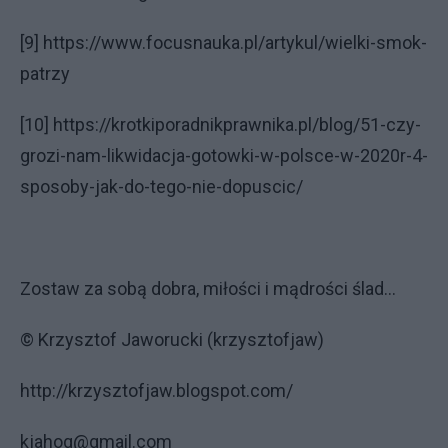
[9] https://www.focusnauka.pl/artykul/wielki-smok-
patrzy
[10] https://krotkiporadnikprawnika.pl/blog/51-czy-
grozi-nam-likwidacja-gotowki-w-polsce-w-2020r-4-
sposoby-jak-do-tego-nie-dopuscic/
Zostaw za sobą dobra, miłości i mądrości ślad...
© Krzysztof Jaworucki (krzysztofjaw)
http://krzysztofjaw.blogspot.com/
kjahog@gmail.com