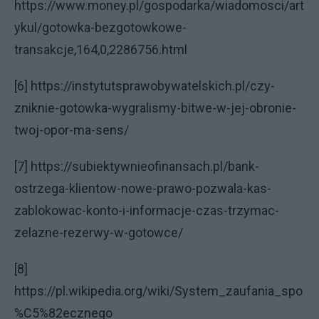
https://www.money.pl/gospodarka/wiadomosci/art
ykul/gotowka-bezgotowkowe-
transakcje,164,0,2286756.html
[6] https://instytutsprawobywatelskich.pl/czy-
zniknie-gotowka-wygralismy-bitwe-w-jej-obronie-
twoj-opor-ma-sens/
[7] https://subiektywnieofinansach.pl/bank-
ostrzega-klientow-nowe-prawo-pozwala-kas-
zablokowac-konto-i-informacje-czas-trzymac-
zelazne-rezerwy-w-gotowce/
[8]
https://pl.wikipedia.org/wiki/System_zaufania_spo
%C5%82ecznego