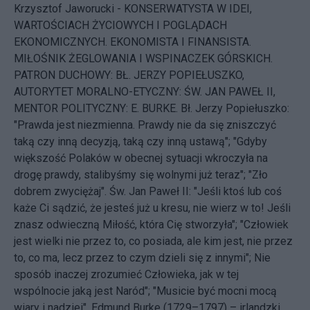
Krzysztof Jaworucki - KONSERWATYSTA W IDEI,
WARTOŚCIACH ŻYCIOWYCH I POGLĄDACH
EKONOMICZNYCH. EKONOMISTA I FINANSISTA.
MIŁOŚNIK ŻEGLOWANIA I WSPINACZEK GÓRSKICH.
PATRON DUCHOWY: BŁ. JERZY POPIEŁUSZKO,
AUTORYTET MORALNO-ETYCZNY: ŚW. JAN PAWEŁ II,
MENTOR POLITYCZNY: E. BURKE. Bł. Jerzy Popiełuszko:
"Prawda jest niezmienna. Prawdy nie da się zniszczyć
taką czy inną decyzją, taką czy inną ustawą"; "Gdyby
większość Polaków w obecnej sytuacji wkroczyła na
drogę prawdy, stalibyśmy się wolnymi już teraz"; "Zło
dobrem zwyciężaj". Św. Jan Paweł II: "Jeśli ktoś lub coś
każe Ci sądzić, że jesteś już u kresu, nie wierz w to! Jeśli
znasz odwieczną Miłość, która Cię stworzyła"; "Człowiek
jest wielki nie przez to, co posiada, ale kim jest, nie przez
to, co ma, lecz przez to czym dzieli się z innymi"; Nie
sposób inaczej zrozumieć Człowieka, jak w tej
wspólnocie jaką jest Naród"; "Musicie być mocni mocą
wiary i nadziei". Edmund Burke (1729–1797) – irlandzki