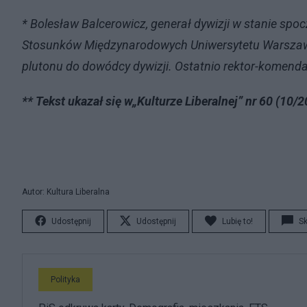
* Bolesław Balcerowicz, generał dywizji w stanie sp
Stosunków Międzynarodowych Uniwersytetu Warszawsk
plutonu do dowódcy dywizji. Ostatnio rektor-komend
** Tekst ukazał się w
„
Kulturze Liberalnej” nr 60 (10/2
Autor: Kultura Liberalna
Udostępnij
Udostępnij
Lubię to!
S
Polityka