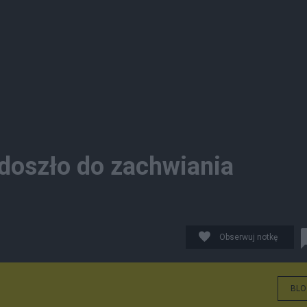
oszło do zachwiania
Obserwuj notkę
BLO