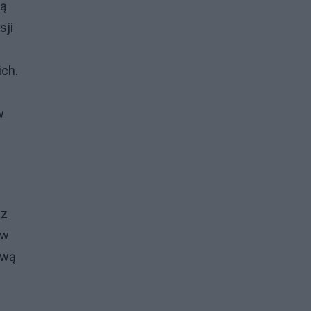
ją
sji
ich.
w
ez
ów
awą