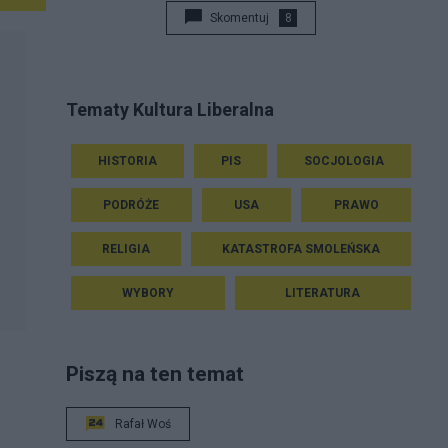
Skomentuj
8
Tematy Kultura Liberalna
HISTORIA
PIS
SOCJOLOGIA
PODRÓŻE
USA
PRAWO
RELIGIA
KATASTROFA SMOLEŃSKA
WYBORY
LITERATURA
Piszą na ten temat
Rafał Woś