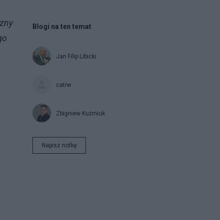
czny
Blogi na ten temat
go
Jan Filip Libicki
catrw
Zbigniew Kuźmiuk
Napisz notkę