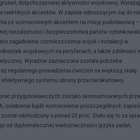
agrożeń, dotychczasowej aktywności wojskowej. Wyraża
a niektórych akcentów. W zapisie odnoszącym się do mi
rarchia ze wzmocnionym akcentem na misję podstawową –
ycznej niezależności i bezpieczeństwa państw członkowsk
no zagadnienie rozmieszczenia wojsk i instalacji w
ednostek wojskowych na peryferiach, a także zdolności 
netycznej. Wyraźnie zaznaczona została potrzeba
raz regularnego prowadzenia ćwiczeń na większą skalę.
u efektywnego systemu obrony przeciwrakietowej.
e prac przygotowawczych zostało skonsumowanych prz
ch, osłabienie bądź wzmocnienie poszczególnych zapis
został odchudzony o ponad 20 proc. Stało się to za spr
ego od dyplomatycznej wieloznaczności języka zadań,