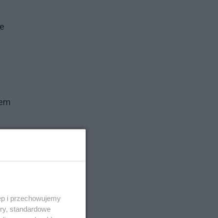
ce
łem
ęp i przechowujemy
u,
ory, standardowe