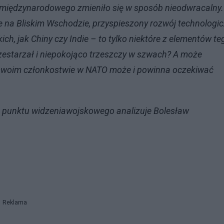
 międzynarodowego zmieniło się w sposób nieodwracalny.
 na Bliskim Wschodzie, przyspieszony rozwój technologi
ch, jak Chiny czy Indie – to tylko niektóre z elementów te
 zestarzał i niepokojąco trzeszczy w szwach? A może
o swoim członkostwie w NATO może i powinna oczekiwać
z punktu widzenia
wojskowego analizuje Bolesław
Reklama