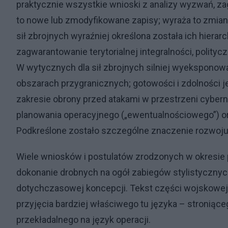
praktycznie wszystkie wnioski z analizy wyzwań, z
to nowe lub zmodyfikowane zapisy; wyraża to zmian
sił zbrojnych wyraźniej określona została ich hie
zagwarantowanie terytorialnej integralności, polit
W wytycznych dla sił zbrojnych silniej wyeksponowa
obszarach przygranicznych; gotowości i zdolności j
zakresie obrony przed atakami w przestrzeni cyber
planowania operacyjnego („ewentualnościowego”) o
Podkreślone zostało szczególne znaczenie rozwoj
Wiele wniosków i postulatów zrodzonych w okresi
dokonanie drobnych na ogół zabiegów stylistyczny
dotychczasowej koncepcji. Tekst części wojskowej 
przyjęcia bardziej właściwego tu języka – stroniąc
przekładalnego na język operacji.