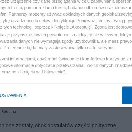
przez urządzenie czy dane przeglądania w celu zapewniania sperson
ych treści, pomiar reklam i treści, badanie odbiorców oraz ulepszan
ów – potrzeba wzmocnienia zapisów tego artykułu.
fani Partnerzy możemy używać dokładnych danych geolokalizacyjn
tykę urządzenia do celów identyfikacji. Ponieważ cenimy Twoją pry
zerokiego angażowania wojska w tak zróżnicowane
z tych technologii poprzez kliknięcie „Akceptuję”. Zgoda jest dobro
hierarchizacji (a nawet selekcji) sytuacji wymagających
ikając przycisk ustawień prywatności znajdujący się w lewym dolny
etwarzania danych nie wymagają zgody użytkownika, ale masz prawo 
stąpili z postulatem zachowania pewnej powściągliwośc
. Preferencje będą miały zastosowania tylko na tej witrynie.
z ujawniła się wyraźnie kwestia kompetencji sił zbrojny
szymi informacjami, abyś mógł świadomie i komfortowo korzystać z
etycznego, przestrzeni cybernetycznej, zagrożeń
gółowe informacje dotyczące przetwarzania Twoich danych znajdzi
między zapisami koncepcji strategicznej a aktywnością
s
oraz po kliknięciu w „Ustawienia”.
konieczną bardziej gruntowną jej zmianę. Za wystarczając
ny koncepcji z roku 1991. Nie zaistniała też potrzeba zm
USTAWIENIA
Reklama
dnione zostały, obok postulatów części politycznej,