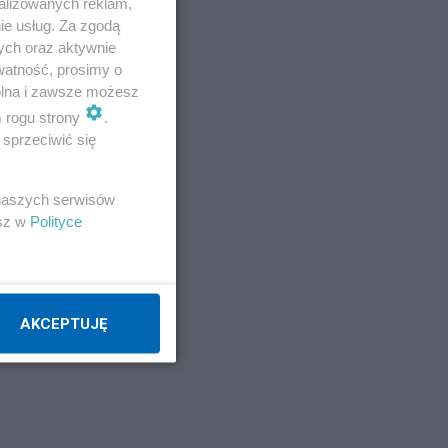
alizowanych reklam,
ie usług. Za zgodą
ych oraz aktywnie
watność, prosimy o
wolna i zawsze możesz
m rogu strony
.
sprzeciwić się
i
ch
 naszych serwisów
esz w
Polityce
ą
ian
AKCEPTUJĘ