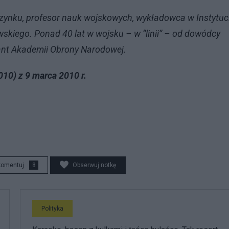
oczynku, profesor nauk wojskowych, wykładowca w Instytuc
iego. Ponad 40 lat w wojsku – w “linii” – od dowódcy
ant Akademii Obrony Narodowej.
010) z 9 marca 2010 r.
komentuj
8
Obserwuj notkę
Polityka