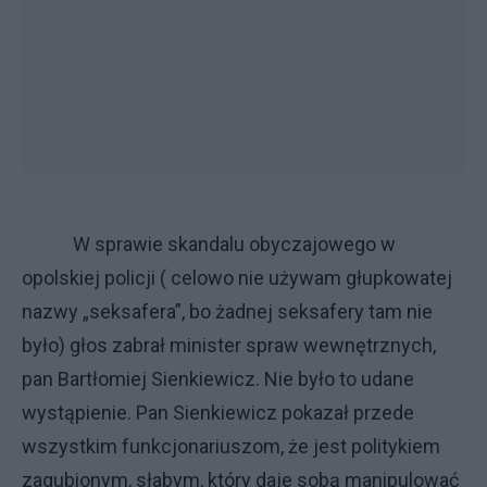
W sprawie skandalu obyczajowego w
opolskiej policji ( celowo nie używam głupkowatej
nazwy „seksafera”, bo żadnej seksafery tam nie
było) głos zabrał minister spraw wewnętrznych,
pan Bartłomiej Sienkiewicz. Nie było to udane
wystąpienie. Pan Sienkiewicz pokazał przede
wszystkim funkcjonariuszom, że jest politykiem
zagubionym, słabym, który daje sobą manipulować