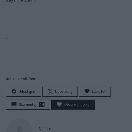
się i nie ceni.
.
Autor: Ludwik Dorn
Udostępnij
Udostępnij
Lubię to!
Skomentuj
14
Obserwuj notkę
O mnie