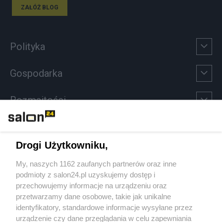
ZAŁÓŻ BLOG
Polityka
Gospodarka
Rozmaitości
Technologie
Drogi Użytkowniku,
Sport
My, naszych 1162 zaufanych partnerów oraz inne
podmioty z salon24.pl uzyskujemy dostęp i
Społeczeństwo
przechowujemy informacje na urządzeniu oraz
przetwarzamy dane osobowe, takie jak unikalne
Kultura
identyfikatory, standardowe informacje wysyłane przez
urządzenie czy dane przeglądania w celu zapewniania