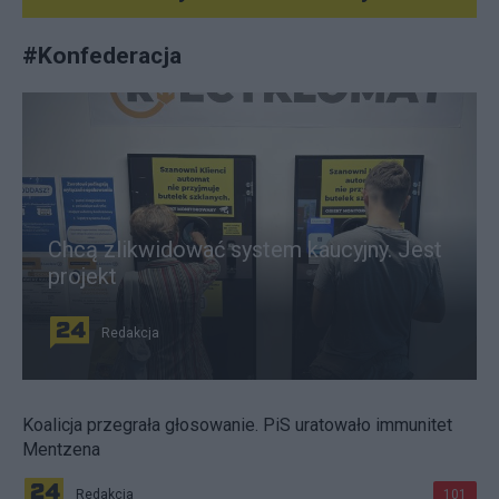
#
Konfederacja
Chcą zlikwidować system kaucyjny. Jest
projekt
Redakcja
Koalicja przegrała głosowanie. PiS uratowało immunitet
Mentzena
Redakcja
101