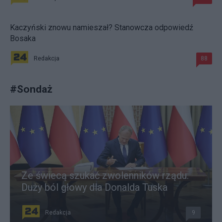
Kaczyński znowu namieszał? Stanowcza odpowiedź
Bosaka
Redakcja
88
#
Sondaż
Ze świecą szukać zwolenników rządu.
Duży ból głowy dla Donalda Tuska
Redakcja
9