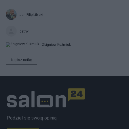
Jan Filip Libicki
catrw
Zbigniew Kuźmiuk
Napisz notkę
Podziel się swoją opinią