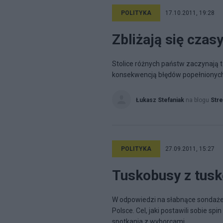
POLITYKA
17.10.2011, 19:28
Zbliżają się czasy
Stolice różnych państw zaczynają 
konsekwencją błędów popełnionych 
Łukasz Stefaniak
na blogu
Stre
POLITYKA
27.09.2011, 15:27
Tuskobusy z tusk
W odpowiedzi na słabnące sondaże 
Polsce. Cel, jaki postawili sobie 
spotkania z wyborcami....