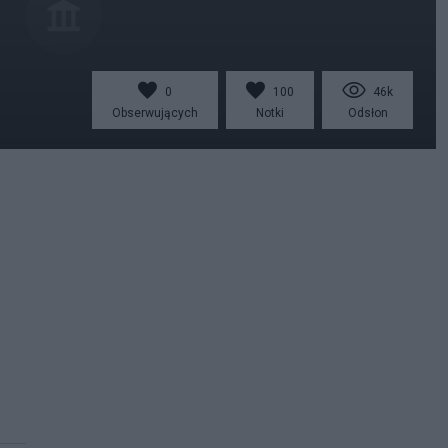
0
100
46k
Obserwujących
Notki
Odsłon