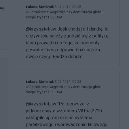
Łukasz Stefaniak
8.01.2012, 00:45
cji
w
Demokracja węgierska czy demokracja global-
socjalistyczna UE,USA
@krzysztofjaw Jeśli chodzi o Islandię, to
oczywiście należy zgodzić się z polityką,
która prowadzi do tego, że podmioty
prywatne biorą odpowiedzialność za
swoje czyny. Bardzo dobrze,...
Łukasz Stefaniak
8.01.2012, 00:38
w
Demokracja węgierska czy demokracja global-
socjalistyczna UE,USA
@krzysztofjaw "Po pierwsze: z
jednoczesnym wzrostem VAT-u (27%)
nastąpiło uproszczenie systemu
podatkowego i wprowadzenie liniowego