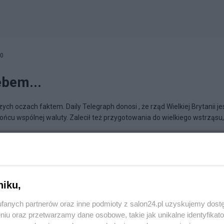
40
bem...
ych oczach faktem. Daily Telegraph donosi , że rząd Wielkiej Brytanii je
ńcu wspólnej waluty. Zalecił też przygotowania do wielkiego wstrząsu, 
fa Polityczna
niku,
fanych partnerów oraz inne podmioty z salon24.pl uzyskujemy dost
niu oraz przetwarzamy dane osobowe, takie jak unikalne identyfikat