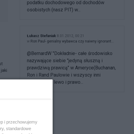
podatku dochodowego od dochodów
osobistych (nasz PIT) w...
Łukasz Stefaniak
8.01.2012, 00:21
w
Ron Paul- genialny wybawca czy naiwny ignorant...
@BernardW "Dokładnie- całe środowisko
nazywające siebie "jedyną słuszną i
st
prawdziwą prawicą" w Ameryce(Buchanan,
jaki
Ron i Rand Paulowie i wszyscy inni
rzucający na lewo i prawo...
ęp i przechowujemy
ory, standardowe