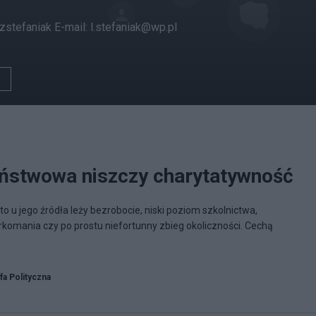
szstefaniak E-mail: l.stefaniak@wp.pl
ństwowa niszczy charytatywność
 u jego źródła leży bezrobocie, niski poziom szkolnictwa,
rkomania czy po prostu niefortunny zbieg okoliczności. Cechą
fa Polityczna