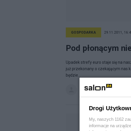
GOSPODARKA
29.11.2011, 16:
Pod płonącym nie
Upadek strefy euro staje się na nasz
już przekonany o czekającym nas ko
będzie...
Łukasz Stefaniak
na blogu
Stre
Drogi Użytkow
My, naszych 1162 zau
informacje na urządze