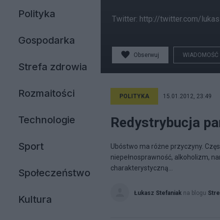
Polityka
Twitter: http://twitter.com/luka
Gospodarka
Obserwuj
WIADOMOŚĆ
Strefa zdrowia
Rozmaitości
POLITYKA
15.01.2012, 23:49
Technologie
Redystrybucja pa
Sport
Ubóstwo ma różne przyczyny. Często
niepełnosprawność, alkoholizm, na
charakterystyczną...
Społeczeństwo
Łukasz Stefaniak
na blogu
Stre
Kultura