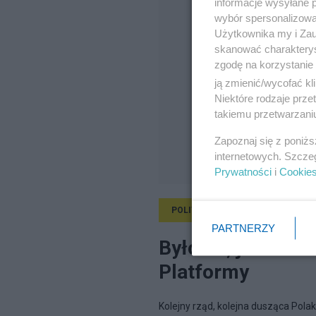
informacje wysyłane 
wybór spersonalizowan
Użytkownika my i Zau
skanować charakterys
zgodę na korzystanie 
ją zmienić/wycofać kl
Niektóre rodzaje prz
takiemu przetwarzaniu
Zapoznaj się z poniż
internetowych. Szcze
Prywatności
i
Cookie
POLITYKA
21.11.2011, 17:44
PARTNERZY
Było 17, jest 18 -
Platformy
Kolejny rząd, kolejna dusząca Pol