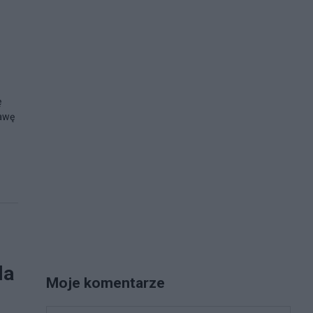
ę
rawę
la
Moje komentarze