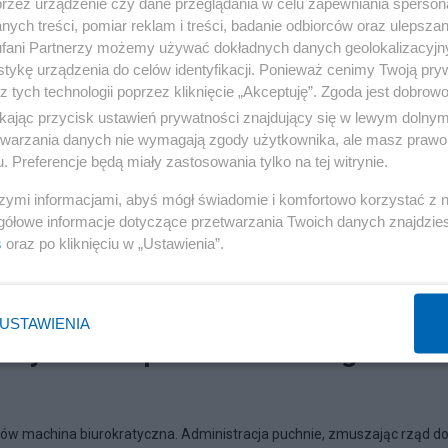
przez urządzenie czy dane przeglądania w celu zapewniania sperson
ych treści, pomiar reklam i treści, badanie odbiorców oraz ulepszan
fani Partnerzy możemy używać dokładnych danych geolokalizacyjn
tykę urządzenia do celów identyfikacji. Ponieważ cenimy Twoją pry
z tych technologii poprzez kliknięcie „Akceptuję”. Zgoda jest dobro
ikając przycisk ustawień prywatności znajdujący się w lewym dolny
etwarzania danych nie wymagają zgody użytkownika, ale masz prawo 
. Preferencje będą miały zastosowania tylko na tej witrynie.
szymi informacjami, abyś mógł świadomie i komfortowo korzystać z
gółowe informacje dotyczące przetwarzania Twoich danych znajdzi
s
oraz po kliknięciu w „Ustawienia”.
USTAWIENIA
 czyli "tanie państwo" według
aków machina biurokratyczna. Administracja puchnie, zmuszając rząd d