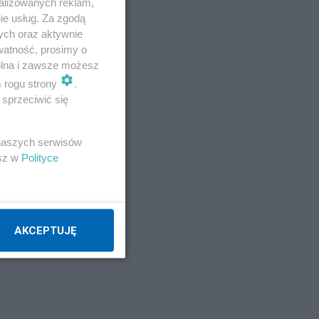
alizowanych reklam,
ie usług. Za zgodą
ych oraz aktywnie
watność, prosimy o
wolna i zawsze możesz
m rogu strony
.
sprzeciwić się
 naszych serwisów
esz w
Polityce
AKCEPTUJĘ
o