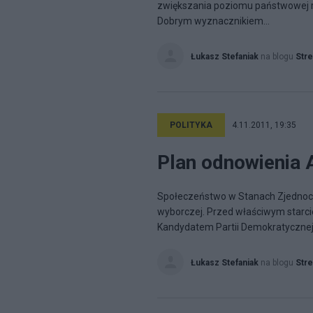
zwiększania poziomu państwowej r
Dobrym wyznacznikiem...
Łukasz Stefaniak
na blogu
Stre
POLITYKA
4.11.2011, 19:35
Plan odnowienia 
Społeczeństwo w Stanach Zjednoczo
wyborczej. Przed właściwym starci
Kandydatem Partii Demokratycznej.
Łukasz Stefaniak
na blogu
Stre