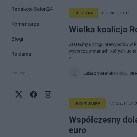
Redakcja Salon24
POLITYKA
1.01.2012, 21:15
Komentarze
Wielka koalicja R
Blogi
Jesteśmy u progu prawyborów w Par
wyborczą w stanach, których ludno
Reklama
z...
Szukaj:
Łukasz Stefaniak
na blogu
Stre
GOSPODARKA
17.12.2011, 01:
Współczesny dolar
euro