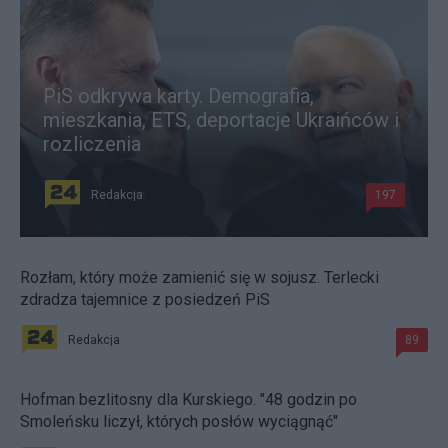
PiS odkrywa karty. Demografia,
mieszkania, ETS, deportacje Ukraińców i
rozliczenia
Redakcja
197
Rozłam, który może zamienić się w sojusz. Terlecki
zdradza tajemnice z posiedzeń PiS
Redakcja
89
Hofman bezlitosny dla Kurskiego. "48 godzin po
Smoleńsku liczył, których posłów wyciągnąć"