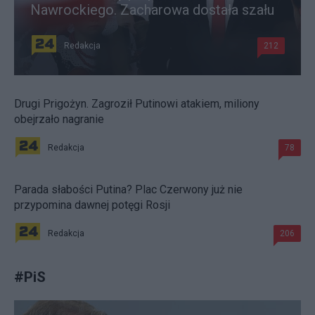
Nawrockiego. Zacharowa dostała szału
Redakcja
212
Drugi Prigożyn. Zagroził Putinowi atakiem, miliony
obejrzało nagranie
Redakcja
78
Parada słabości Putina? Plac Czerwony już nie
przypomina dawnej potęgi Rosji
Redakcja
206
#
PiS