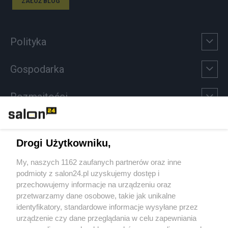
ZAŁÓŻ BLOG
Polityka
Gospodarka
Rozmaitości
Technologie
Drogi Użytkowniku,
Sport
My, naszych 1162 zaufanych partnerów oraz inne
podmioty z salon24.pl uzyskujemy dostęp i
Społeczeństwo
przechowujemy informacje na urządzeniu oraz
przetwarzamy dane osobowe, takie jak unikalne
Kultura
identyfikatory, standardowe informacje wysyłane przez
urządzenie czy dane przeglądania w celu zapewniania