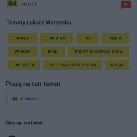
Redakcja
85
Tematy Łukasz Warzecha
PRAWO
UKRAINA
PIS
MEDIA
WYBORY
RZĄD
POLITYKA ZAGRANICZNA
ZWIERZĘTA
POLITYKA HISTORYCZNA
ROSJA
Piszą na ten temat
Rafał Woś
Blogi na ten temat