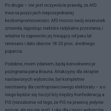
Po drugie – nie jest oczywiście prawdą, że AfD
trwa na pozycjach nieprzejednanej
bezkompromisowości. AfD mocno swój wizerunek
zmieniła, łagodząc niektóre radykalne przesłania, i
właśnie to zapewniło jej trwający od paru lat
renesans i dało obecne 18-20 proc. średniego
poparcia.
Podobne, moim zdaniem, będą konsekwencje
pożegnania pana Brauna. Atrakcyjny dla skrajnie
nastawionych wyborców, był kompletnie
niestrawny dla centroprawicowego elektoratu – a o
niego będzie się toczył bój między Konfederacją a
PiS (niezależnie od tego, że PiS na prawicę jedynie
pozuje, ale nią nie jest). Lukę dla części wyborców