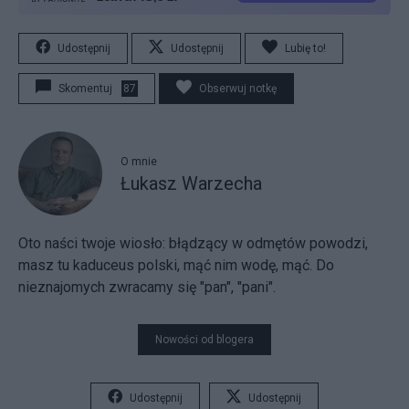
Udostępnij
Udostępnij
Lubię to!
Skomentuj
87
Obserwuj notkę
O mnie
Łukasz Warzecha
Oto naści twoje wiosło:
błądzący w odmętów powodzi,
masz tu kaduceus polski, mąć nim wodę, mąć. Do
nieznajomych zwracamy się "pan", "pani".
Nowości od blogera
Udostępnij
Udostępnij