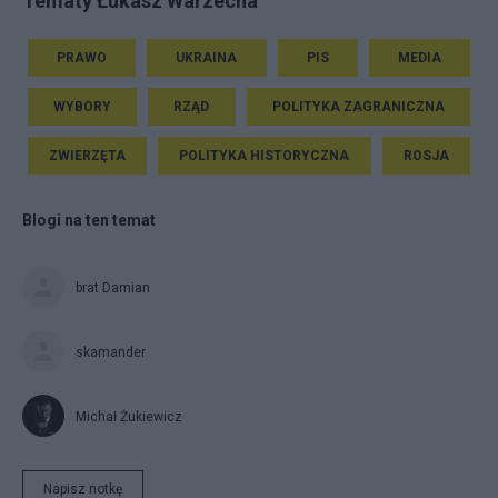
Tematy Łukasz Warzecha
PRAWO
UKRAINA
PIS
MEDIA
WYBORY
RZĄD
POLITYKA ZAGRANICZNA
ZWIERZĘTA
POLITYKA HISTORYCZNA
ROSJA
Blogi na ten temat
brat Damian
skamander
Michał Żukiewicz
Napisz notkę