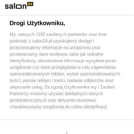
Technologie
Drogi Użytkowniku,
Sport
My, naszych 1162 zaufanych partnerów oraz inne
podmioty z salon24.pl uzyskujemy dostęp i
Społeczeństwo
przechowujemy informacje na urządzeniu oraz
przetwarzamy dane osobowe, takie jak unikalne
Kultura
identyfikatory, standardowe informacje wysyłane przez
urządzenie czy dane przeglądania w celu zapewniania
spersonalizowanych reklam, wybór spersonalizowanych
treści, pomiar reklam i treści, badanie odbiorców oraz
ulepszanie usług. Za zgodą Użytkownika my i Zaufani
X
Facebook
Instagram
Youtube
Partnerzy możemy używać dokładnych danych
geolokalizacyjnych oraz aktywnie skanować
charakterystykę urządzenia do celów identyfikacji.
Web Content Media sp. z o. o. © 2022
Ponieważ cenimy Twoją prywatność, prosimy o zgodę na
korzystanie z tych technologii poprzez kliknięcie
„Akceptuję”. Zgoda jest dobrowolna i zawsze możesz ją
Pomoc
O nas
Praca
Reklama
Kontakt
zmienić/wycofać klikając przycisk ustawień prywatności