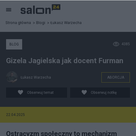
Strona główna
Blogi
Łukasz Warzecha
4385
BLOG
Gizela Jagielska jak docent Furman
Łukasz Warzecha
ABORCJA
Obserwuj temat
Obserwuj notkę
22.04.2025
Ostracyzm społeczny to mechanizm