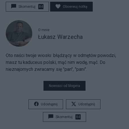
Skomentuj
84
Obserwuj notkę
O mnie
Łukasz Warzecha
Oto naści twoje wiosło:
błądzący w odmętów powodzi,
masz tu kaduceus polski, mąć nim wodę, mąć. Do
nieznajomych zwracamy się "pan", "pani".
Nowości od blogera
Udostępnij
Udostępnij
Skomentuj
84