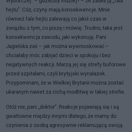
Wyborczej” – gdzieżby indziej? – że zalała ją „fala
hejtu”. Cóż, czyny mają konsekwencje. Mnie
również fale hejtu zalewają co jakiś czas w
związku z tym, co piszę i mówię. Trudno, taka jest
konsekwencja zawodu, jaki wykonuję. Pani
Jagielska zaś – jak można wywnioskować –
chciałaby móc zabijać dzieci w spokoju i bez
negatywnych reakcji. Marzą jej się strefy buforowe
przed szpitalami, czyli brytyjski wynalazek.
Przypominam, że w Wielkiej Brytanii można zostać
ukaranym nawet za cichą modlitwę w takiej strefie.
Otóż nie, pani „doktor”. Reakcje pojawiają się i są
gwałtowne między innymi dlatego, że mamy do
czynienia z osobą agresywnie reklamującą swoją