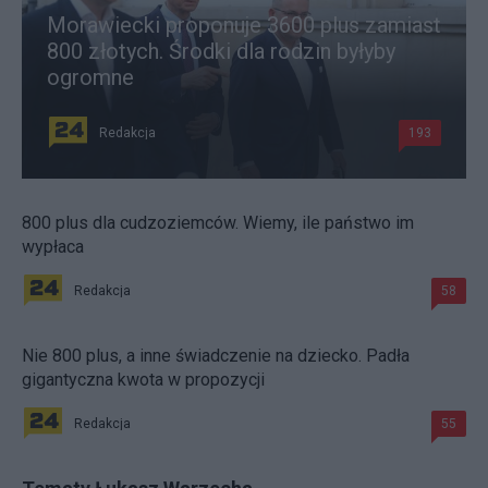
Morawiecki proponuje 3600 plus zamiast
800 złotych. Środki dla rodzin byłyby
ogromne
Redakcja
193
800 plus dla cudzoziemców. Wiemy, ile państwo im
wypłaca
Redakcja
58
Nie 800 plus, a inne świadczenie na dziecko. Padła
gigantyczna kwota w propozycji
Redakcja
55