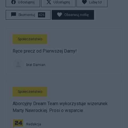
Udostępnij
Udostępnij
Lubię to!
Skomentuj
426
Obserwuj notkę
Społeczeństwo
Ręce precz od Pierwszej Damy!
brat Damian
Społeczeństwo
Aborcyjny Dream Team wykorzystuje wizerunek
Marty Nawrockiej. Prosi o wsparcie
Redakcja