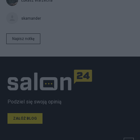
Łukasz Warzecha
skamander
Napisz notkę
Podziel się swoją opinią
ZAŁÓŻ BLOG