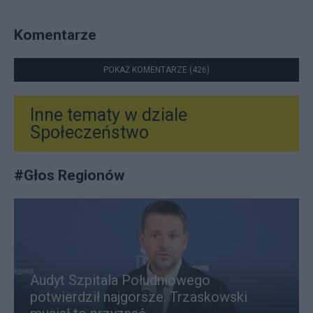
Komentarze
POKAŻ KOMENTARZE (426)
Inne tematy w dziale
Społeczeństwo
#
Głos Regionów
Audyt Szpitala Południowego
potwierdził najgorsze. Trzaskowski