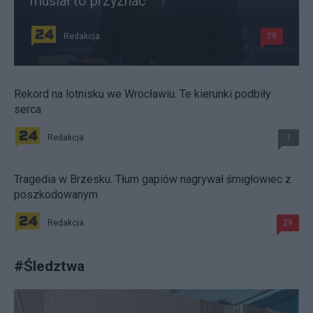
musiał to przyznać
Redakcja
79
Rekord na lotnisku we Wrocławiu. Te kierunki podbiły
serca
Redakcja
1
Tragedia w Brzesku. Tłum gapiów nagrywał śmigłowiec z
poszkodowanym
Redakcja
29
#
Śledztwa