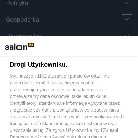
Polityka
Gospodarka
Rozmaitości
Technologie
Drogi Użytkowniku,
Sport
My, naszych 1162 zaufanych partnerów oraz inne
podmioty z salon24.pl uzyskujemy dostęp i
Społeczeństwo
przechowujemy informacje na urządzeniu oraz
przetwarzamy dane osobowe, takie jak unikalne
Kultura
identyfikatory, standardowe informacje wysyłane przez
urządzenie czy dane przeglądania w celu zapewniania
spersonalizowanych reklam, wybór spersonalizowanych
treści, pomiar reklam i treści, badanie odbiorców oraz
ulepszanie usług. Za zgodą Użytkownika my i Zaufani
X
Facebook
Instagram
Youtube
Partnerzy możemy używać dokładnych danych