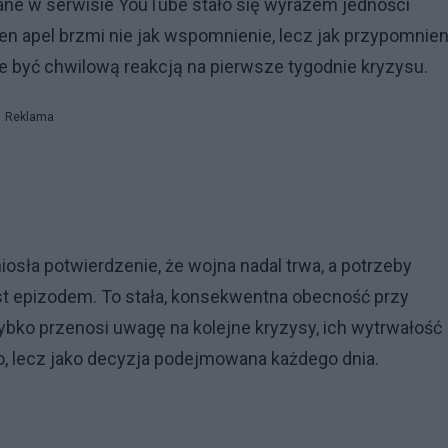
wane w serwisie YouTube stało się wyrazem jedności
en apel brzmi nie jak wspomnienie, lecz jak przypomnien
e być chwilową reakcją na pierwsze tygodnie kryzysu.
Reklama
osła potwierdzenie, że wojna nadal trwa, a potrzeby
st epizodem. To stała, konsekwentna obecność przy
szybko przenosi uwagę na kolejne kryzysy, ich wytrwałość
o, lecz jako decyzja podejmowana każdego dnia.