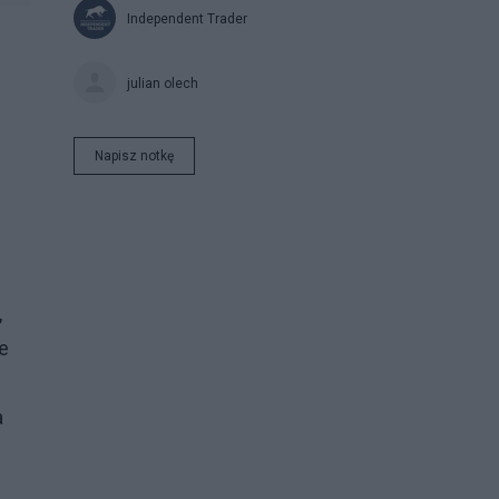
Independent Trader
julian olech
Napisz notkę
,
e
a