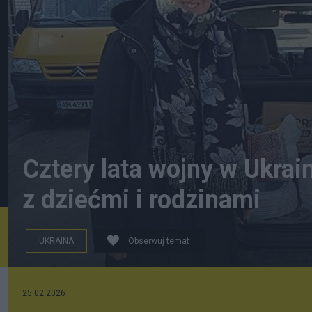
Cztery lata wojny w Ukrai
z dziećmi i rodzinami
UKRAINA
Obserwuj temat
Siostry Nazaretanki
25.02.2026