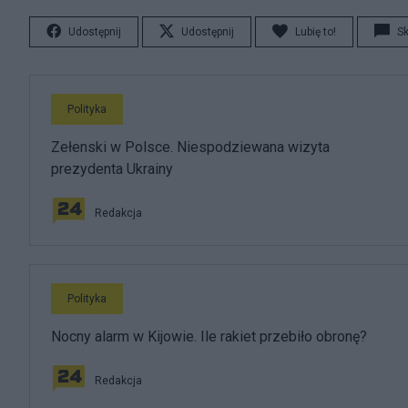
Udostępnij
Udostępnij
Lubię to!
S
Polityka
Zełenski w Polsce. Niespodziewana wizyta
prezydenta Ukrainy
Redakcja
Polityka
Nocny alarm w Kijowie. Ile rakiet przebiło obronę?
Redakcja