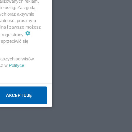
alizowanych reklam,
ie usług. Za zgodą
ych oraz aktywnie
watność, prosimy o
wolna i zawsze możesz
str
m rogu strony
.
sprzeciwić się
 naszych serwisów
ma
esz w
Polityce
AKCEPTUJĘ