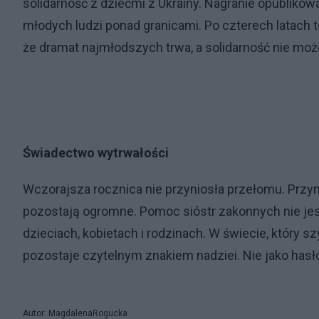
solidarność z dziećmi z Ukrainy. Nagranie opubliko
młodych ludzi ponad granicami. Po czterech latach t
że dramat najmłodszych trwa, a solidarność nie moż
Świadectwo wytrwałości
Wczorajsza rocznica nie przyniosła przełomu. Przyni
pozostają ogromne. Pomoc sióstr zakonnych nie je
dzieciach, kobietach i rodzinach. W świecie, który 
pozostaje czytelnym znakiem nadziei. Nie jako hasł
Autor: MagdalenaRogucka