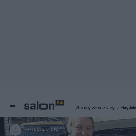
Strona główna
Blogi
Magdal
MagdalenaRogucka