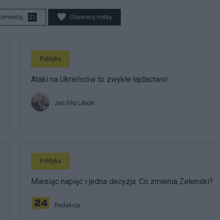
komentuj
21
Obserwuj notkę
Polityka
Ataki na Ukraińców to zwykłe łajdactwo!
Jan Filip Libicki
Polityka
Miesiąc napięć i jedna decyzja. Co zmienia Zełenski?
Redakcja