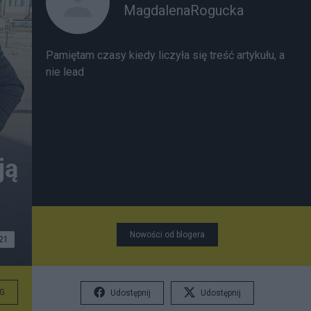
MagdalenaRogucka
Pamiętam czasy kiedy liczyła się treść artykułu, a
nie lead
ją
Nowości od blogera
21
G
Udostępnij
Udostępnij