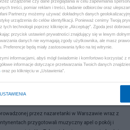
przez urządzenie czy dane przeglądania w celu zapewniania sperson
ych treści, pomiar reklam i treści, badanie odbiorców oraz ulepszan
fani Partnerzy możemy używać dokładnych danych geolokalizacyjn
Reklama
tykę urządzenia do celów identyfikacji. Ponieważ cenimy Twoją pry
z tych technologii poprzez kliknięcie „Akceptuję”. Zgoda jest dobro
ojennymi pozostały również siostry ze Zgromadzenia Sió
ikając przycisk ustawień prywatności znajdujący się w lewym dolny
etwarzania danych nie wymagają zgody użytkownika, ale masz prawo 
iktu organizowały pomoc humanitarną oraz towarzyszyły
. Preferencje będą miały zastosowania tylko na tej witrynie.
z większe znaczenie ma wsparcie duchowe i
szymi informacjami, abyś mógł świadomie i komfortowo korzystać z
zmęczenie i poczucie bezradności. W takich realiach sa
gółowe informacje dotyczące przetwarzania Twoich danych znajdzi
ię konkretną formą pomocy.
s
oraz po kliknięciu w „Ustawienia”.
USTAWIENIA
prowadzonej przez nazaretanki w Warszawie wraz z
ontynentach przygotowali muzyczny apel o pokój i