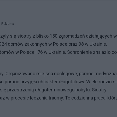
Reklama
yły się siostry z blisko 150 zgromadzeń działających w
o 924 domów zakonnych w Polsce oraz 98 w Ukrainie.
mów w Polsce i 76 w Ukrainie. Schronienie znalazło co
jny. Organizowano miejsca noclegowe, pomoc medyczną
 pomoc przyjęła charakter długofalowy. Wiele rodzin ni
się przestrzenią długoterminowego pobytu. Siostry
raz w procesie leczenia traumy. To codzienna praca, któr