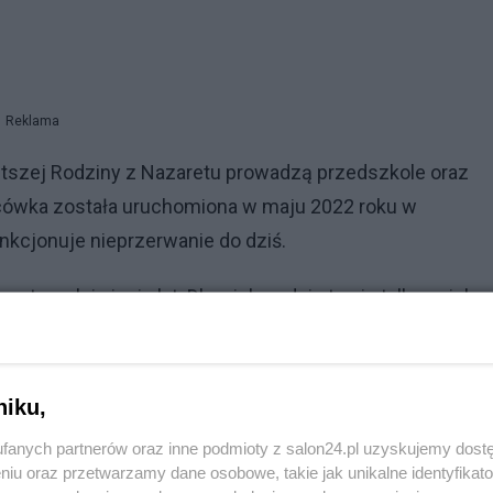
Reklama
ętszej Rodziny z Nazaretu prowadzą przedszkole oraz
acówka została uruchomiona w maju 2022 roku w
nkcjonuje nieprzerwanie do dziś.
zterech i pięciu lat. Dla wielu rodzin to nie tylko opieka,
ezpieczeństwa i stabilności. Oprócz zajęć edukacyjnych
runkach przedłużającego się konfliktu zwyczajna
niku,
fanych partnerów oraz inne podmioty z salon24.pl uzyskujemy dost
niu oraz przetwarzamy dane osobowe, takie jak unikalne identyfikat