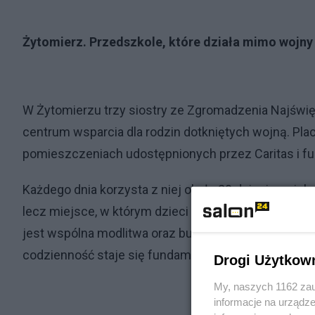
Żytomierz. Przedszkole, które działa mimo wojny
W Żytomierzu trzy siostry ze Zgromadzenia Najświ
centrum wsparcia dla rodzin dotkniętych wojną. Pl
pomieszczeniach udostępnionych przez Caritas i fu
Każdego dnia korzysta z niej około 20 dzieci w wieku c
lecz miejsce, w którym dzieci odzyskują poczucie b
jest wspólna modlitwa oraz budowanie relacji. W wa
codzienność staje się fundamentem odbudowy.
Drogi Użytkow
My, naszych 1162 zau
informacje na urządze