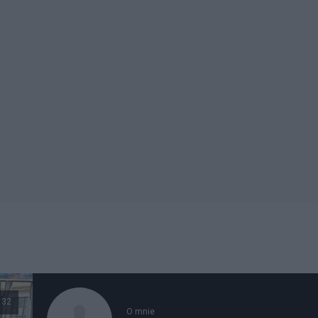
132
O mnie