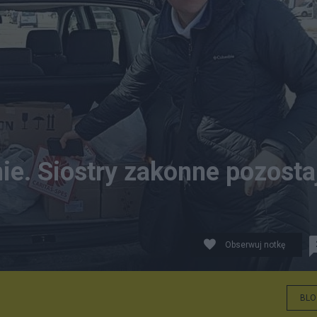
nie. Siostry zakonne pozosta
Obserwuj notkę
BLO