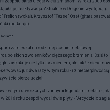
orii zespołu skład ulegał wielu zmianom. W roku 2000 do
stąpiła jej reaktywacja. Aktualnie w Dragonie występują:
" Frelich (wokal), Krzysztof "Fazee" Oset (gitara basowa)
ński (perkusja).
Reklama
poro zamieszał na rodzimej scenie metalowej.
ca polskich zwolenników cięższego brzmienia. Dziś to
ągle zaskakuje nie tylko brzmieniem, ale także niesamow
erwować już dwa razy w tym roku - i z niecierpliwością
czywiście bierze udział.
 - w tym stworzonych z innymi legendami metalu - jak
w 2016 roku zespół wydał dwie płyty - "Arcydzieło zagła