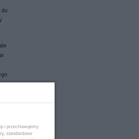
 do
W
ale
ar
w
ego
lum
-
ęp i przechowujemy
ory, standardowe