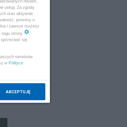
alizowanych reklam,
ie usług. Za zgodą
go
ych oraz aktywnie
watność, prosimy o
wolna i zawsze możesz
m rogu strony
.
sprzeciwić się
 naszych serwisów
esz w
Polityce
AKCEPTUJĘ