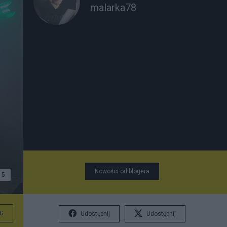
malarka78
Nowości od blogera
5
G
Udostępnij
Udostępnij