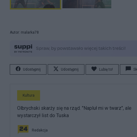
Autor: malarka78
Udostępnij
Udostępnij
Lubię to!
S
Kultura
Olbrychski skarży się na rząd. "Napluł mi w twarz", ale
wystarczył list do Tuska
Redakcja