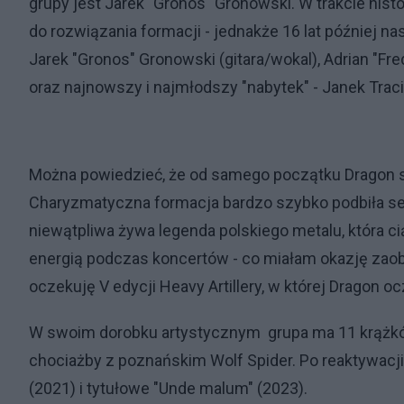
grupy jest Jarek "Gronos" Gronowski. W trakcie hist
do rozwiązania formacji - jednakże 16 lat później na
Jarek "Gronos" Gronowski (gitara/wokal), Adrian "Fred
oraz najnowszy i najmłodszy "nabytek" - Janek Traci
Można powiedzieć, że od samego początku Dragon s
Charyzmatyczna formacja bardzo szybko podbiła ser
niewątpliwa żywa legenda polskiego metalu, która ci
energią podczas koncertów - co miałam okazję zaobs
oczekuję V edycji Heavy Artillery, w której Dragon o
W swoim dorobku artystycznym grupa ma 11 krążków
chociażby z poznańskim Wolf Spider. Po reaktywacji 
(2021) i tytułowe "Unde malum" (2023).