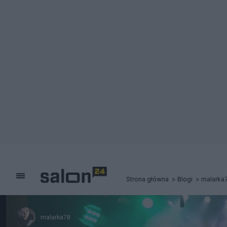
Strona główna
Blogi
malarka
malarka78