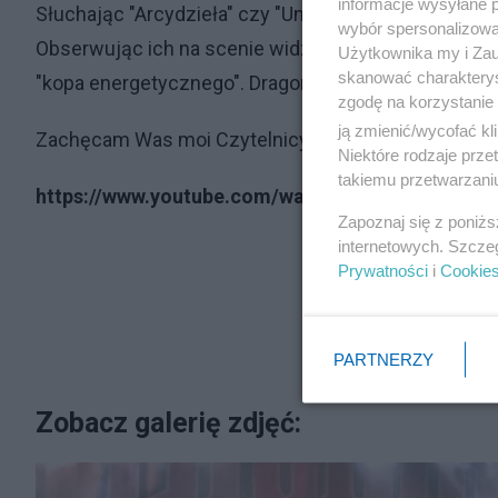
informacje wysyłane 
Słuchając "Arcydzieła" czy "Unde malum" zastanaw
wybór spersonalizowan
Obserwując ich na scenie widzę, że świetnie bawią
Użytkownika my i Zau
skanować charakterys
"kopa energetycznego". Dragon na scenie to istny wul
zgodę na korzystanie 
ją zmienić/wycofać kl
Zachęcam Was moi Czytelnicy do zapoznania się z twó
Niektóre rodzaje prz
takiemu przetwarzaniu
https://www.youtube.com/watch?v=LnE-CEzLRcI
Zapoznaj się z poniż
internetowych. Szcze
Prywatności
i
Cookie
PARTNERZY
Zobacz galerię zdjęć: