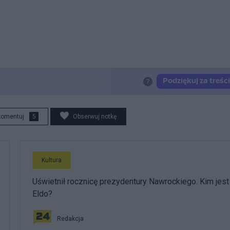
komentuj
5
Obserwuj notkę
Kultura
Uświetnił rocznicę prezydentury Nawrockiego. Kim jest
Eldo?
Redakcja