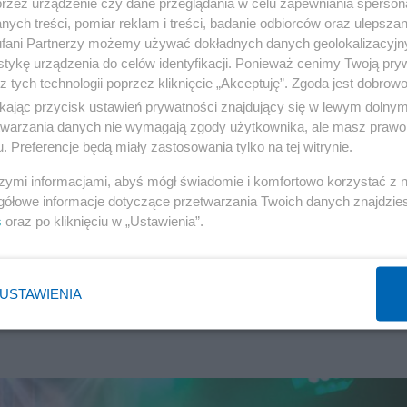
przez urządzenie czy dane przeglądania w celu zapewniania sperson
iam się czym w przyszłości zaskoczy nas Dragon?
ych treści, pomiar reklam i treści, badanie odbiorców oraz ulepszan
 się występując razem - co nam odbiorcom daje potężne
fani Partnerzy możemy używać dokładnych danych geolokalizacyjn
tykę urządzenia do celów identyfikacji. Ponieważ cenimy Twoją pry
kan energii :)
z tych technologii poprzez kliknięcie „Akceptuję”. Zgoda jest dobro
ikając przycisk ustawień prywatności znajdujący się w lewym dolny
rczością Dragona - jeżeli jeszcze jej nie znacie :)
etwarzania danych nie wymagają zgody użytkownika, ale masz prawo 
. Preferencje będą miały zastosowania tylko na tej witrynie.
szymi informacjami, abyś mógł świadomie i komfortowo korzystać z
gółowe informacje dotyczące przetwarzania Twoich danych znajdzi
s
oraz po kliknięciu w „Ustawienia”.
USTAWIENIA