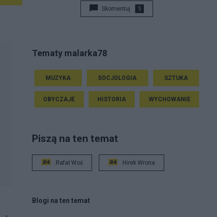
Skomentuj
5
Tematy malarka78
MUZYKA
SOCJOLOGIA
SZTUKA
OBYCZAJE
HISTORIA
WYCHOWANIE
Piszą na ten temat
Rafał Woś
Hirek Wrona
Blogi na ten temat