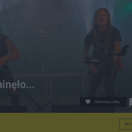
inęło...
Obserwuj notkę
BLO