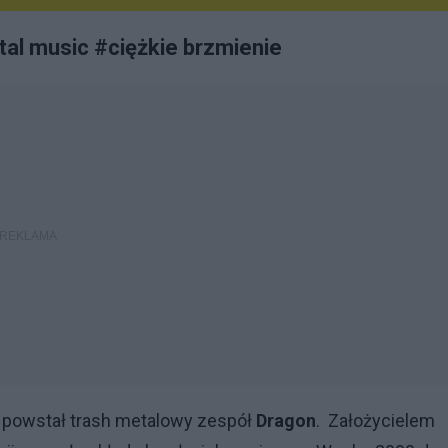
al music #ciężkie brzmienie
m powstał trash metalowy zespół
Dragon
. Założycielem