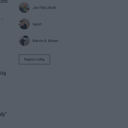
szło
Jan Filip Libicki
 -
report
Marcin B. Brixen
Napisz notkę
itą
dy"