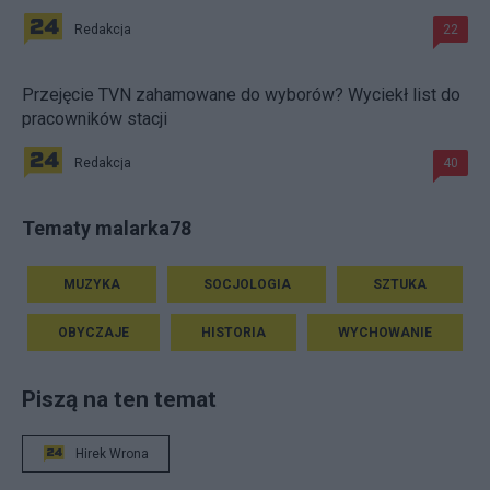
Redakcja
22
Przejęcie TVN zahamowane do wyborów? Wyciekł list do
pracowników stacji
Redakcja
40
Tematy malarka78
MUZYKA
SOCJOLOGIA
SZTUKA
OBYCZAJE
HISTORIA
WYCHOWANIE
Piszą na ten temat
Hirek Wrona