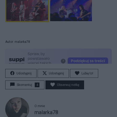
Autor: malarka78
Udostępnij
Udostępnij
Lubię to!
Skomentuj
4
Obserwuj notkę
O mnie
malarka78