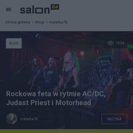
Strona główna
Blogi
malarka78
1624
BLOG
Rockowa feta w rytmie AC/DC,
Judast Priest i Motorhead
malarka78
MUZYKA