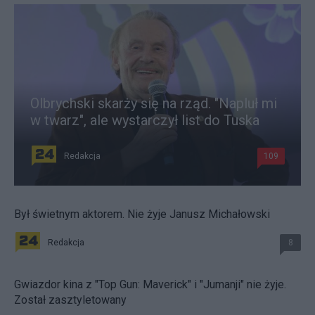
Olbrychski skarży się na rząd. "Napluł mi
w twarz", ale wystarczył list do Tuska
Redakcja
109
Był świetnym aktorem. Nie żyje Janusz Michałowski
Redakcja
8
Gwiazdor kina z "Top Gun: Maverick" i "Jumanji" nie żyje.
Został zasztyletowany