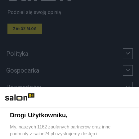
Podziel się swoją opinią
ZAŁÓŻ BLOG
Polityka
Gospodarka
Rozmaitości
Technologie
Drogi Użytkowniku,
Sport
My, naszych 1162 zaufanych partnerów oraz inne
podmioty z salon24.pl uzyskujemy dostęp i
Społeczeństwo