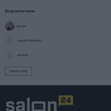
Blogi na ten temat
kierdel
Janusz Arkadiusz
generee
Napisz notkę