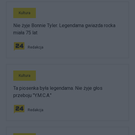
Kultura
Nie żyje Bonnie Tyler. Legendarna gwiazda rocka
miała 75 lat
Redakcja
Kultura
Ta piosenka była legendarna. Nie żyje głos
przeboju "Y.M.C.A."
Redakcja