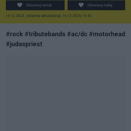
Obserwuj temat
Obserwuj notkę
16.12.2024 , ostatnia aktualizacja: 16.12.2024, 19:42
#rock #tributebands #ac/dc #motorhead
#judaspriest